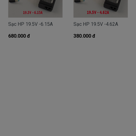
Giá Sạc HP chính hãng mua là bao
Sạc HP 19.5V -6.15A
Sạc HP 19.5V -4.62A
nhiêu
680.000 đ
Trên thị trường thì có nhiều loại sạc cho máy
380.000 đ
tính HP thượng vàng hạ cám chất lượng bèo béo
beo giá thật rẻ cũng có. Có nơi bán giá trên trời, giá
cao ngất ngưỡng cũng có.
Riêng Shop
Linhkienlaptop.net
chỉ có đúng 2
loại thôi nhé.
Sạc HP
Oem sạc thay thế
Giá bán là
Call
( sạc Oem sạc thay thế của hãng thứ
3 sản xuất nhé )
sạc
HP
chính hãng Giá bạn mua là
380k