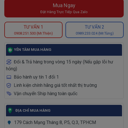
Mua Ngay
Đặt Hàng Trực Tiếp Qua Zalo
TƯ VẤN 1
TƯ VẤN 2
0908.251.500 (Mr.Thiện)
0989.233.024 (Mr.Tùng)
YÊN TÂM MUA HÀNG
Đổi & Trả hàng trong vòng 15 ngày (Nếu gặp lỗi hư
hỏng)
Bảo hành uy tín 1 đổi 1
Linh kiện chính hãng giá tốt nhất thị trường
Vận chuyển Ship hàng toàn quốc
ĐỊA CHỈ MUA HÀNG
179 Cách Mạng Tháng 8, P.5, Q.3, TP.HCM