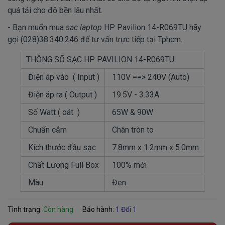
quá tải cho độ bền lâu nhất.
- Bạn muốn mua
sạc laptop
HP Pavilion 14-R069TU hãy
gọi (028)38.340.246 để tư vấn trực tiếp tại Tphcm.
THÔNG SỐ SẠC HP PAVILION 14-R069TU
Điện áp vào ( Input )
110V ==> 240V (Auto)
Điện áp ra ( Output )
19.5V - 3.33A
Số Watt ( oát )
65W & 90W
Chuẩn cắm
Chân tròn to
Kích thước đầu sạc
7.8mm x 1.2mm x 5.0mm
Chất Lượng Full Box
100% mới
Màu
Đen
Tình trạng:
Còn hàng
Bảo hành:
1 Đổi 1