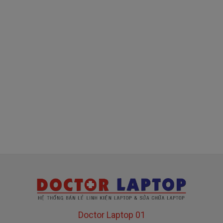
( sạc chính hãng này là hàng xách tay
về nhé )
Mua sạc HP ở đâu tại Tphcm
Tai Tphcm nếu sạc HP của các bạn bị hư, các
bạn có thể đến Doctorlaptop Tại Tphcm để mua.
- Shop có đội người kiểm tra và thay miễn phí
cho các bạn nhé.
Bạn chưa biết
sạc Laptop
này có phù hợp với máy
của mình hay không?
Bạn chưa biết máy HP của mình là dòng nào?
Bạn yên tâm nhé.
Doctor Laptop 01