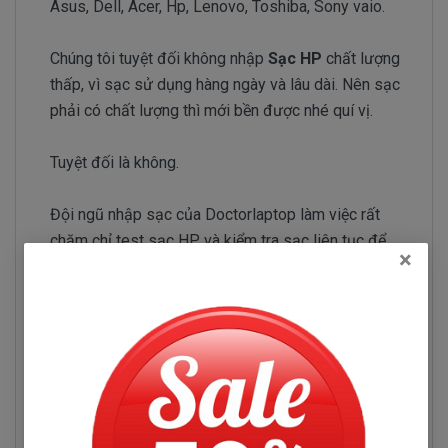
Asus, Dell, Acer, Hp, Lenovo, Toshiba, Sony vaio.
Chúng tôi tuyệt đối không nhập
Sạc HP
chất lượng
thấp, vì sạc sử dụng hàng ngày và lâu dài. Nên sạc
phải có chất lượng thì mới bền được nhé quí vị.
Tuyệt đối là không.
Đội ngũ nhập sạc của Doctorlaptop làm việc rất
chăm chỉ test sạc HP và kiểm tra sạc liên tục để
×
chỉ tuyển chọn những nhà phân phối sạc có uy tín và
chuyên sản xuất sạc chất lượng tốt.
Sạc HP Pavilion 14-R069TU
Những hư hỏng thường gặp
Sạc HP Pavilion 14-R069TU bị hư làm sao