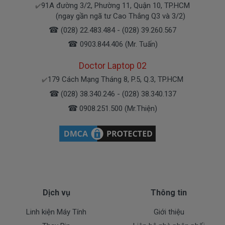
91A đường 3/2, Phường 11, Quận 10, TP.HCM
✔️
Bạn có thể gọi Zalo cho shop tai số 0908251500.
(ngay gần ngã tư Cao Thắng Q3 và 3/2)
À mà thỉnh thoảng shop bận máy một chút, cứ nhắn
☎
(028) 22.483.484 - (028) 39.260.567
tin để chút shop gọi lại cho bạn nhé.
☎
0903.844.406 (Mr. Tuấn)
Doctor Laptop 02
Sạc HP Được Bảo hành ra sao
179 Cách Mạng Tháng 8, P.5, Q.3, TP.HCM
✔️
☎
(028) 38.340.246 - (028) 38.340.137
Chế độ bảo hành cho sạc máy xách tay HP
☎
0908.251.500 (Mr.Thiện)
* 1 đổi 1 trong thời gian bảo hành với những
điều kiện như sau:
- Trong thời gian xài làm việc nếu
sạc laptop HP
có
các hư hỏng nào (dung lượng giảm tụt sạc quá
nhiều, sạc HP độ chai quá 70%) chúng tôi xin được
thay mới 100% cho khách trong thời gian bảo hành.
Dịch vụ
Thông tin
* Các trường hợp không được bảo hành:
Linh kiện Máy Tính
Giới thiệu
- Sạc HP bị rơi vỡ không còn nguyên dạng.