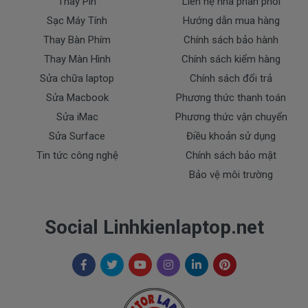
Thay Pin
Liên hệ nhà phân phối
- Sạc HP bị ngập nước.
Sạc Máy Tính
Hướng dẫn mua hàng
- Tem niêm phong dán trên sạc bị rách hay có dấu
Thay Bàn Phím
Chính sách bảo hành
hiệu tẩy xóa
Thay Màn Hình
Chính sách kiểm hàng
- Tem bảo hành không còn nguyên vẹn.
Sửa chữa laptop
Chính sách đổi trả
Thanh toán
Sửa Macbook
Phương thức thanh toán
Sửa iMac
Phương thức vận chuyển
1. Thanh toán trực tiếp tại văn phòng Cty
Sửa Surface
Điều khoản sử dụng
DOCTORLAPTOP TẠI TP.HCM
Tin tức công nghệ
Chính sách bảo mật
Bảo vệ môi trường
2. Thanh toán chuyển khoản qua ngân hàng
+ Tên ngân hàng : Ngân hàng Ngoại Thương Việt
Nam Vietcombank
Social Linhkienlaptop.net
Vietcombank (CN Sài Gòn )
Chủ tài khoản : Trần Thiện
Số Tài Khoản : 0071001848675