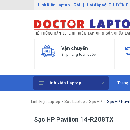
Linh Kiện Laptop HCM
|
Hỏi đáp với CHUYÊN G
Vận chuyển
Ship hàng toàn quốc
Trang
Linh kiện Laptop
Pin Laptop
Linh kiện Laptop
Sạc Laptop
Sạc HP
Sạc HP Pavi
Sạc Laptop
Bàn Phím Laptop
Sạc HP Pavilion 14-R208TX
Linh Kiện Macbook