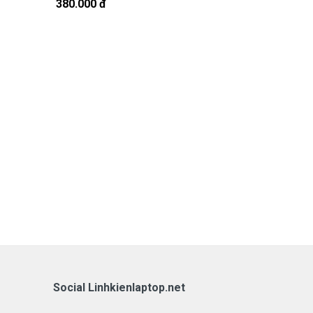
380.000 đ
290.000 đ
Social Linhkienlaptop.net