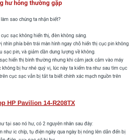
g hư hỏng thường gặp
m sao chúng ta nhận biết?
cục sạc không hiển thị, đèn không sáng.
hìn phía bên trái màn hình ngay chỗ hiển thị cục pin không
iệu sạc pin, và giảm dần dung lượng về không.
c hiển thị bình thường nhưng khi cắm jack cắm vào máy
c không bị hư nhé quý vị, lúc này ta kiểm tra như sau tìm cục
ên cục sạc vẫn bị tắt ta biết chính xác mạch nguồn trên
op HP Pavilion 14-R208TX
ư tại sao nó hư, có 2 nguyên nhân sau đây:
hư ic chíp, tụ điện ngày qua ngày bị nóng lên dẫn đến bị
dẫn điện ==> sạc sẽ bị hư