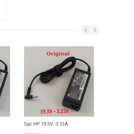
Sạc HP 19.5V -3.33A
Sạc HP 19V 