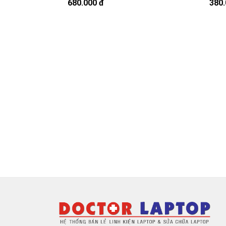
À mà thỉnh thoảng shop bận máy một chú
680.000 đ
380.
Sạc HP
Chế độ bảo hành cho sạc máy xách 
* 1 đổi 1 trong thời gian bảo hành v
- Trong thời gian xài làm việc nếu
sạc l
nhiều, sạc HP độ chai quá 70%) chúng 
hành.
* Các trường hợp không được bảo h
- Sạc HP bị rơi vỡ không còn nguyên d
- Sạc HP bị ngập nước.
- Tem niêm phong dán trên sạc bị rách 
- Tem bảo hành không còn nguyên vẹn
Thanh toán