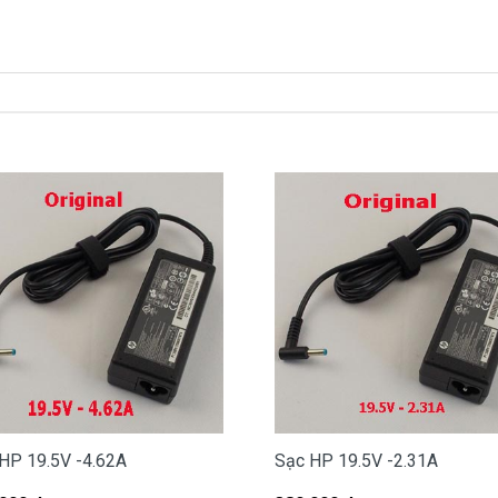
à
380k
xách tay về nhé )
ạc HP ở đâu tại Tphcm
 hư, các bạn có thể đến Doctorlaptop Tại Tphcm để mua.
 miễn phí cho các bạn nhé.
ợp với máy của mình hay không?
g nào?
HP 19.5V -4.62A
Sạc HP 19.5V -2.31A
908251500.