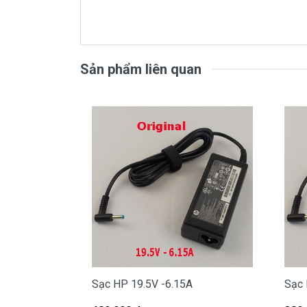
sạc
HP
chính hãng Giá bạn mua l
( sạc chính hãng này là hàng 
Sản phẩm liên quan
Mua s
Tai Tphcm nếu sạc HP của các bạn bị
- Shop có đội người kiểm tra và thay
Bạn chưa biết
sạc Laptop
này có phù h
Bạn chưa biết máy HP của mình là dòn
Bạn yên tâm nhé.
Sạc HP 19.5V -6.15A
Sạc 
Bạn có thể gọi Zalo cho shop tai số 0