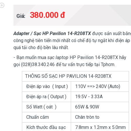
380.000 đ
Giá:
Adapter / Sạc HP Pavilion 14-R208TX
được sản xuất bằn
công nghệ tiên tiến mới nhất có chế độ tự ngắt khi điện áp
quá tải cho độ bền lâu nhất.
- Bạn muốn mua
sạc laptop
HP Pavilion 14-R208TX hãy
gọi (028)38.340.246 để tư vấn trực tiếp tại Tphcm.
THÔNG SỐ SẠC HP PAVILION 14-R208TX
Điện áp vào ( Input )
110V ==> 240V (Auto)
Điện áp ra ( Output )
19.5V - 3.33A
Số Watt ( oát )
65W & 90W
Chuẩn cắm
Chân tròn to
Kích thước đầu sạc
7.8mm x 1.2mm x 5.0mm