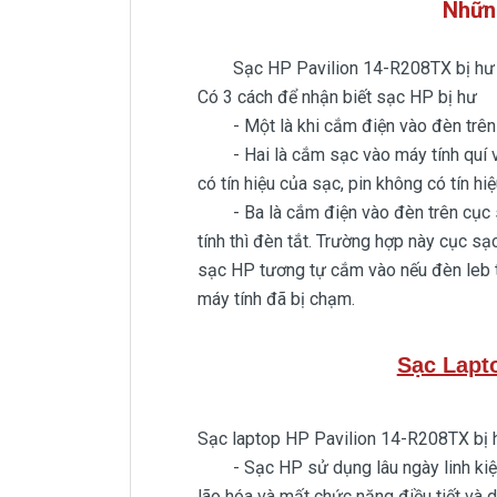
Nhữn
Sạc HP Pavilion 14-R208TX bị hư là
Có 3 cách để nhận biết sạc HP bị hư
- Một là khi cắm điện vào đèn trên 
- Hai là cắm sạc vào máy tính quí vị n
có tín hiệu của sạc, pin không có tín h
- Ba là cắm điện vào đèn trên cục sạ
tính thì đèn tắt. Trường hợp này cục sạ
sạc HP tương tự cắm vào nếu đèn leb tr
máy tính đã bị chạm.
Sạc Lapt
Sạc laptop HP Pavilion 14-R208TX bị h
- Sạc HP sử dụng lâu ngày linh kiện n
lão hóa và mất chức năng điều tiết và 