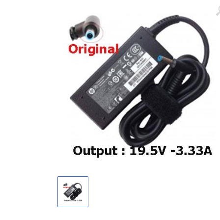
Màn hình laptop
Ổ cứng SSD laptop
Ram Máy Tính
Dịch vụ thay pin Surface chính
hãng, uy tín tại tphcm
Thay sạc Surface Pro
Thay màn hình Surface Pro
Quạt Laptop