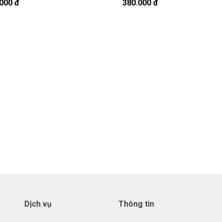
t, cứ nhắn tin để chút shop gọi lại cho bạn nhé.
000 đ
380.000 đ
 Được Bảo hành ra sao
tay HP
ới những điều kiện như sau:
aptop HP
có các hư hỏng nào (dung lượng giảm tụt sạc quá
tôi xin được thay mới 100% cho khách trong thời gian bảo
ành:
ạng.
hay có dấu hiệu tẩy xóa
.
Dịch vụ
Thông tin