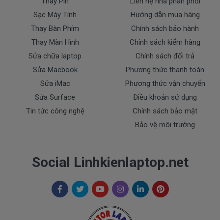
Thay Pin
Liên hệ nhà phân phối
- Sạc HP bị ngập nước.
Sạc Máy Tính
Hướng dẫn mua hàng
- Tem niêm phong dán trên sạc bị rách hay có dấu
Thay Bàn Phím
Chính sách bảo hành
hiệu tẩy xóa
Thay Màn Hình
Chính sách kiểm hàng
- Tem bảo hành không còn nguyên vẹn.
Sửa chữa laptop
Chính sách đổi trả
Thanh toán
Sửa Macbook
Phương thức thanh toán
Sửa iMac
Phương thức vận chuyển
1. Thanh toán trực tiếp tại văn phòng Cty
Sửa Surface
Điều khoản sử dụng
DOCTORLAPTOP TẠI TP.HCM
Tin tức công nghệ
Chính sách bảo mật
Bảo vệ môi trường
2. Thanh toán chuyển khoản qua ngân hàng
+ Tên ngân hàng : Ngân hàng Ngoại Thương Việt
Nam Vietcombank
Social Linhkienlaptop.net
Vietcombank (CN Sài Gòn )
Chủ tài khoản : Trần Thiện
Số Tài Khoản : 0071001848675