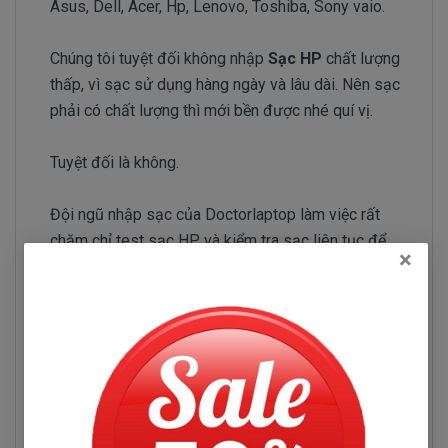
Asus, Dell, Acer, Hp, Lenovo, Toshiba, Sony vaio.
Chúng tôi tuyệt đối không nhập
Sạc HP
chất lượng
thấp, vì sạc sử dụng hàng ngày và lâu dài. Nên sạc
phải có chất lượng thì mới bền được nhé quí vị.
Tuyệt đối là không.
Đội ngũ nhập sạc của Doctorlaptop làm việc rất
chăm chỉ test sạc HP và kiểm tra sạc liên tục để
×
chỉ tuyển chọn những nhà phân phối sạc có uy tín và
chuyên sản xuất sạc chất lượng tốt.
Sạc HP Pavilion 15-AC152TU
Những hư hỏng thường gặp
Sạc HP Pavilion 15-AC152TU bị hư làm sao