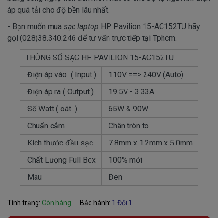
áp quá tải cho độ bền lâu nhất.
- Bạn muốn mua
sạc laptop
HP Pavilion 15-AC152TU hãy
gọi (028)38.340.246 để tư vấn trực tiếp tại Tphcm.
THÔNG SỐ SẠC HP PAVILION 15-AC152TU
Điện áp vào ( Input )
110V ==> 240V (Auto)
Điện áp ra ( Output )
19.5V - 3.33A
Số Watt ( oát )
65W & 90W
Chuẩn cắm
Chân tròn to
Kích thước đầu sạc
7.8mm x 1.2mm x 5.0mm
Chất Lượng Full Box
100% mới
Màu
Đen
Tình trạng:
Còn hàng
Bảo hành:
1 Đổi 1