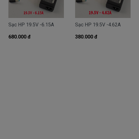
Giá Sạc HP chính hãng mua là bao
Sạc HP 19.5V -6.15A
Sạc HP 19.5V -4.62A
nhiêu
680.000 đ
Trên thị trường thì có nhiều loại sạc cho máy
380.000 đ
tính HP thượng vàng hạ cám chất lượng bèo béo
beo giá thật rẻ cũng có. Có nơi bán giá trên trời, giá
cao ngất ngưỡng cũng có.
Riêng Shop
Linhkienlaptop.net
chỉ có đúng 2
loại thôi nhé.
Sạc HP
Oem sạc thay thế
Giá bán là
Call
( sạc Oem sạc thay thế của hãng thứ
3 sản xuất nhé )
sạc
HP
chính hãng Giá bạn mua là
380k