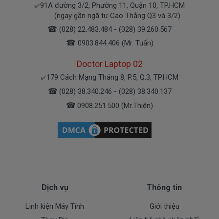
91A đường 3/2, Phường 11, Quận 10, TP.HCM
✔️
Bạn có thể gọi Zalo cho shop tai số 0908251500.
(ngay gần ngã tư Cao Thắng Q3 và 3/2)
À mà thỉnh thoảng shop bận máy một chút, cứ nhắn
☎
(028) 22.483.484 - (028) 39.260.567
tin để chút shop gọi lại cho bạn nhé.
☎
0903.844.406 (Mr. Tuấn)
Doctor Laptop 02
Sạc HP Được Bảo hành ra sao
179 Cách Mạng Tháng 8, P.5, Q.3, TP.HCM
✔️
☎
(028) 38.340.246 - (028) 38.340.137
Chế độ bảo hành cho sạc máy xách tay HP
☎
0908.251.500 (Mr.Thiện)
* 1 đổi 1 trong thời gian bảo hành với những
điều kiện như sau:
- Trong thời gian xài làm việc nếu
sạc laptop HP
có
các hư hỏng nào (dung lượng giảm tụt sạc quá
nhiều, sạc HP độ chai quá 70%) chúng tôi xin được
thay mới 100% cho khách trong thời gian bảo hành.
Dịch vụ
Thông tin
* Các trường hợp không được bảo hành:
Linh kiện Máy Tính
Giới thiệu
- Sạc HP bị rơi vỡ không còn nguyên dạng.