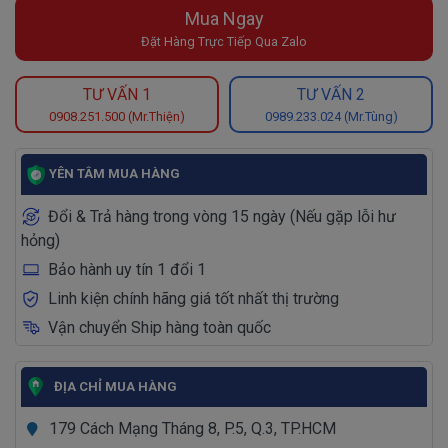
Mua Ngay
Đặt Hàng Trực Tiếp Qua Zalo
TƯ VẤN 1
TƯ VẤN 2
0908.251.500 (Mr.Thiện)
0989.233.024 (Mr.Tùng)
YÊN TÂM MUA HÀNG
Đổi & Trả hàng trong vòng 15 ngày (Nếu gặp lỗi hư
hỏng)
Bảo hành uy tín 1 đổi 1
Linh kiện chính hãng giá tốt nhất thị trường
Vận chuyển Ship hàng toàn quốc
ĐỊA CHỈ MUA HÀNG
179 Cách Mạng Tháng 8, P.5, Q.3, TP.HCM