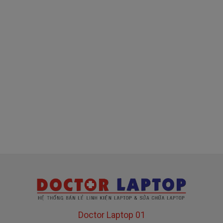
( sạc chính hãng này là hàng xách tay
về nhé )
Mua sạc HP ở đâu tại Tphcm
Tai Tphcm nếu sạc HP của các bạn bị hư, các
bạn có thể đến Doctorlaptop Tại Tphcm để mua.
- Shop có đội người kiểm tra và thay miễn phí
cho các bạn nhé.
Bạn chưa biết
sạc Laptop
này có phù hợp với máy
của mình hay không?
Bạn chưa biết máy HP của mình là dòng nào?
Bạn yên tâm nhé.
Doctor Laptop 01