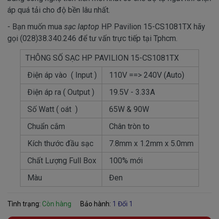
áp quá tải cho độ bền lâu nhất.
- Bạn muốn mua
sạc laptop
HP Pavilion 15-CS1081TX hãy
gọi (028)38.340.246 để tư vấn trực tiếp tại Tphcm.
THÔNG SỐ SẠC HP PAVILION 15-CS1081TX
Điện áp vào ( Input )
110V ==> 240V (Auto)
Điện áp ra ( Output )
19.5V - 3.33A
Số Watt ( oát )
65W & 90W
Chuẩn cắm
Chân tròn to
Kích thước đầu sạc
7.8mm x 1.2mm x 5.0mm
Chất Lượng Full Box
100% mới
Màu
Đen
Tình trạng:
Còn hàng
Bảo hành:
1 Đổi 1