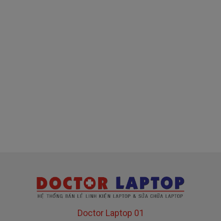
( sạc chính hãng này là hàng xách tay
về nhé )
Mua sạc HP ở đâu tại Tphcm
Tai Tphcm nếu sạc HP của các bạn bị hư, các
bạn có thể đến Doctorlaptop Tại Tphcm để mua.
- Shop có đội người kiểm tra và thay miễn phí
cho các bạn nhé.
Bạn chưa biết
sạc Laptop
này có phù hợp với máy
của mình hay không?
Bạn chưa biết máy HP của mình là dòng nào?
Bạn yên tâm nhé.
Doctor Laptop 01