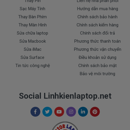
Thay Pin
Liên hệ nhà phân phối
- Sạc HP bị ngập nước.
Sạc Máy Tính
Hướng dẫn mua hàng
- Tem niêm phong dán trên sạc bị rách hay có dấu
Thay Bàn Phím
Chính sách bảo hành
hiệu tẩy xóa
Thay Màn Hình
Chính sách kiểm hàng
- Tem bảo hành không còn nguyên vẹn.
Sửa chữa laptop
Chính sách đổi trả
Thanh toán
Sửa Macbook
Phương thức thanh toán
Sửa iMac
Phương thức vận chuyển
1. Thanh toán trực tiếp tại văn phòng Cty
Sửa Surface
Điều khoản sử dụng
DOCTORLAPTOP TẠI TP.HCM
Tin tức công nghệ
Chính sách bảo mật
Bảo vệ môi trường
2. Thanh toán chuyển khoản qua ngân hàng
+ Tên ngân hàng : Ngân hàng Ngoại Thương Việt
Nam Vietcombank
Social Linhkienlaptop.net
Vietcombank (CN Sài Gòn )
Chủ tài khoản : Trần Thiện
Số Tài Khoản : 0071001848675