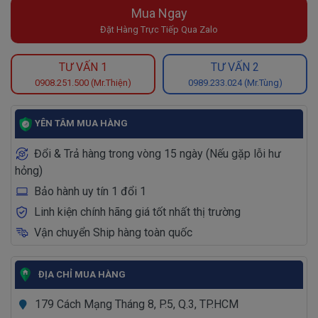
Mua Ngay
Đặt Hàng Trực Tiếp Qua Zalo
TƯ VẤN 1
TƯ VẤN 2
0908.251.500 (Mr.Thiện)
0989.233.024 (Mr.Tùng)
YÊN TÂM MUA HÀNG
Đổi & Trả hàng trong vòng 15 ngày (Nếu gặp lỗi hư
hỏng)
Bảo hành uy tín 1 đổi 1
Linh kiện chính hãng giá tốt nhất thị trường
Vận chuyển Ship hàng toàn quốc
ĐỊA CHỈ MUA HÀNG
179 Cách Mạng Tháng 8, P.5, Q.3, TP.HCM