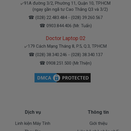
91A đường 3/2, Phường 11, Quận 10, TP.HCM
✔️
Bạn có thể gọi Zalo cho shop tai số 0908251500.
(ngay gần ngã tư Cao Thắng Q3 và 3/2)
À mà thỉnh thoảng shop bận máy một chút, cứ nhắn
☎
(028) 22.483.484 - (028) 39.260.567
tin để chút shop gọi lại cho bạn nhé.
☎
0903.844.406 (Mr. Tuấn)
Doctor Laptop 02
Sạc HP Được Bảo hành ra sao
179 Cách Mạng Tháng 8, P.5, Q.3, TP.HCM
✔️
☎
(028) 38.340.246 - (028) 38.340.137
Chế độ bảo hành cho sạc máy xách tay HP
☎
0908.251.500 (Mr.Thiện)
* 1 đổi 1 trong thời gian bảo hành với những
điều kiện như sau:
- Trong thời gian xài làm việc nếu
sạc laptop HP
có
các hư hỏng nào (dung lượng giảm tụt sạc quá
nhiều, sạc HP độ chai quá 70%) chúng tôi xin được
thay mới 100% cho khách trong thời gian bảo hành.
Dịch vụ
Thông tin
* Các trường hợp không được bảo hành:
Linh kiện Máy Tính
Giới thiệu
- Sạc HP bị rơi vỡ không còn nguyên dạng.