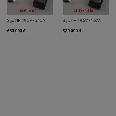
Giá Sạc HP chính hãng mua là bao
Sạc HP 19.5V -6.15A
Sạc HP 19.5V -4.62A
nhiêu
680.000 đ
Trên thị trường thì có nhiều loại sạc cho máy
380.000 đ
tính HP thượng vàng hạ cám chất lượng bèo béo
beo giá thật rẻ cũng có. Có nơi bán giá trên trời, giá
cao ngất ngưỡng cũng có.
Riêng Shop
Linhkienlaptop.net
chỉ có đúng 2
loại thôi nhé.
Sạc HP
Oem sạc thay thế
Giá bán là
Call
( sạc Oem sạc thay thế của hãng thứ
3 sản xuất nhé )
sạc
HP
chính hãng Giá bạn mua là
380k