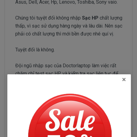
Asus, Dell, Acer, Hp, Lenovo, Toshiba, Sony vaio.
Chúng tôi tuyệt đối không nhập
Sạc HP
chất lượng
thấp, vì sạc sử dụng hàng ngày và lâu dài. Nên sạc
phải có chất lượng thì mới bền được nhé quí vị.
Tuyệt đối là không.
Đội ngũ nhập sạc của Doctorlaptop làm việc rất
chăm chỉ test sạc HP và kiểm tra sạc liên tục để
×
chỉ tuyển chọn những nhà phân phối sạc có uy tín và
chuyên sản xuất sạc chất lượng tốt.
Sạc HP Pavilion 15-CS1081TX
Những hư hỏng thường gặp
Sạc HP Pavilion 15-CS1081TX bị hư làm sao