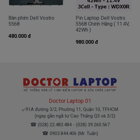
Bàn phím Dell Vostro
Pin Laptop Dell Vostro
Giá Sạc dell chính hãng mua là bao
5568
5568 Chính Hãng ( 11.4V,
nhiêu
42Wh )
480.000 đ
Trên thị trường thì có nhiều loại sạc cho máy
980.000 đ
tính dell thượng vàng hạ cám chất lượng bèo béo
beo giá thật rẻ củng có. Có nơi bán giá trên trời giá
cao ngất ngưỡng củng có.
Riêng shop chỉ có đúng 2 loại thôi nhé.
Sạc Dell Vostro Oem sạc thay thế
Giá
Call
bán là
Doctor Laptop 01
91A đường 3/2, Phường 11, Quận 10, TP.HCM
✔️
( sạc Oem sạc thay thế của hãng thứ
(ngay gần ngã tư Cao Thắng Q3 và 3/2)
3 sàn xuất nhé )
☎
(028) 22.483.484 - (028) 39.260.567
☎
0903.844.406 (Mr. Tuấn)
sạc
Dell Vostro
chính hãng Giá bạn mua