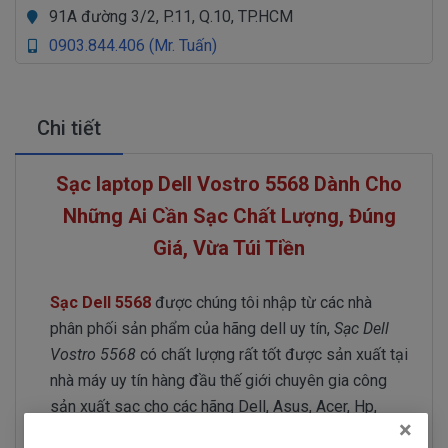
91A đường 3/2, P.11, Q.10, TP.HCM
0903.844.406 (Mr. Tuấn)
Chi tiết
Sạc laptop Dell Vostro 5568 Dành Cho
Những Ai Cần Sạc Chất Lượng, Đúng
Giá, Vừa Túi Tiền
Sạc Dell 5568
được chúng tôi nhập từ các nhà
phân phối sản phẩm của hãng dell uy tín,
Sạc Dell
Vostro 5568
có chất lượng rất tốt được sản xuất tại
nhà máy uy tín hàng đầu thế giới chuyên gia công
sản xuất sạc cho các hãng Dell, Asus, Acer, Hp,
×
Lenovo, Toshiba, Sony vaio.