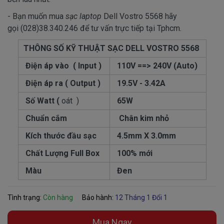
- Bạn muốn mua
sạc laptop
Dell Vostro 5568 hãy
gọi (028)38.340.246 để tư vấn trực tiếp tại Tphcm.
THÔNG SỐ KỸ THUẬT SẠC DELL VOSTRO 5568
Điện áp vào ( Input )
110V ==> 240V (Auto)
Điện áp ra ( Output )
19.5V - 3.42A
Số Watt (
oát )
65W
Chuẩn cắm
Chân kim nhỏ
Kích thước đầu sạc
4.5mm X 3.0mm
Chất Lượng Full Box
100% mới
Màu
Đen
Tình trạng:
Còn hàng
Bảo hành:
12 Tháng 1 Đổi 1
Mua Ngay