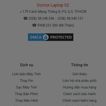
380k
là
Doctor Laptop 02
179 Cách Mạng Tháng 8, P.5, Q.3, TP.HCM
✔️
( sạc chính hãng này là hàng xách tay
☎
(028) 38.340.246 - (028) 38.340.137
về nhé )
☎
0908.251.500 (Mr.Thiện)
Mua sạc dell ở đâu tại tphcm
Tai tphcm nếu sạc dell của các bạn bị hư, các
bạn có thể đến Doctorlaptop Tại Tphcm để mua.
- Shop có đội người kiểm tra và thay miễn phí
Dịch vụ
Thông tin
cho các bạn nhé.
Linh kiện Máy Tính
Giới thiệu
Bạn chưa biết sạc này có phù hợp với máy của mình
Thay Pin
Liên hệ nhà phân phối
hay không?
Sạc Máy Tính
Hướng dẫn mua hàng
Thay Bàn Phím
Chính sách bảo hành
Bạn chưa biết máy Dell của mình là dòng Vostro,
Thay Màn Hình
Chính sách kiểm hàng
Inspiron, Latitude hay Precision?