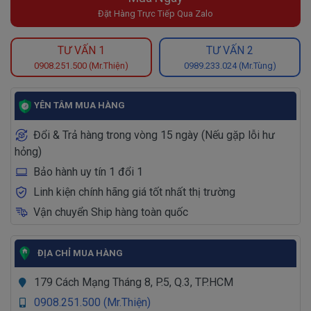
Đặt Hàng Trực Tiếp Qua Zalo
TƯ VẤN 1
TƯ VẤN 2
0908.251.500 (Mr.Thiện)
0989.233.024 (Mr.Tùng)
YÊN TÂM MUA HÀNG
Đổi & Trả hàng trong vòng 15 ngày (Nếu gặp lỗi hư
hỏng)
Bảo hành uy tín 1 đổi 1
Linh kiện chính hãng giá tốt nhất thị trường
Vận chuyển Ship hàng toàn quốc
ĐỊA CHỈ MUA HÀNG
179 Cách Mạng Tháng 8, P.5, Q.3, TP.HCM
0908.251.500 (Mr.Thiện)