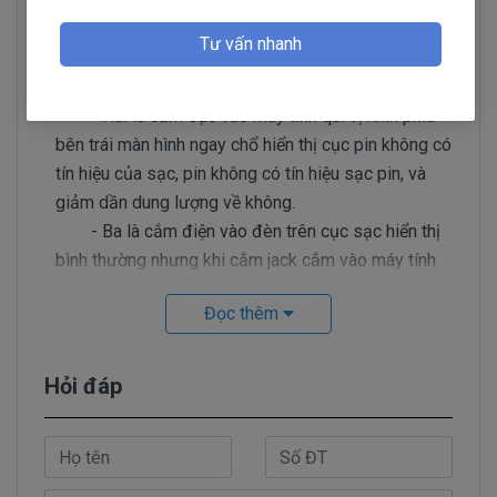
nhận biết?
Có 3 cách để nhận biết sạc dell Vostro bị hư
Tư vấn nhanh
- Một là khi cắm điện vào đèn trên cục sạc
khôn hiển thị, đèn không sáng.
- Hai là cắm sạc vào máy tính quí vị nhìn phía
bên trái màn hình ngay chổ hiển thị cục pin không có
tín hiệu của sạc, pin không có tín hiệu sạc pin, và
giảm dần dung lượng về không.
- Ba là cắm điện vào đèn trên cục sạc hiển thị
bình thường nhưng khi cắm jack cắm vào máy tính
thì đèn tắt. Trường hợp này cục sạc không bị hư nhé
Đọc thêm
quý vị, Lúc này ta kiểm tra như sau tìm cục sạc dell
tương tự cắm vào nếu đèn leb trên cục sạc vẫn bị
tắt ta biết chính xác mạch nguồn trên laptop đã bị
Hỏi đáp
chạm.
Sạc Laptop Dell Vostro 5568