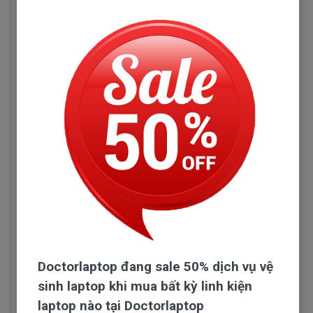
Chúng tôi tuyệt đối không nhập
Sạc Dell
chất lượng
thấp, vì sạc sử dụng hàng ngày và lâu dài. Nên sạc
phải có chất lượng thì mới bền được nhé quí vị.
Tuyệt đối là không.
Đội ngũ nhập sạc của Doctorlaptop làm việc rất
chăm chỉ test sạc Dell và kiểm tra sạc liên tục để
chỉ tuyển chọn những nhà phân phối sạc có uy tín và
chuyên sản xuất sạc chất lượng tốt.
Sạc Dell Vostro 5568
Những hư hỏng thường gặp
Doctorlaptop đang sale 50% dịch vụ vệ
sinh laptop khi mua bất kỳ linh kiện
Sạc Dell Vostor 5568 bị hư làm sao chúng ta
laptop nào tại Doctorlaptop