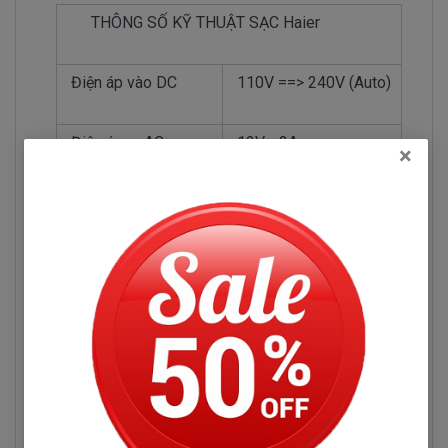
THÔNG SỐ KỸ THUẬT SẠC Haier
Điện áp vào DC
110V ==> 240V (Auto)
Điện áp ra AC
12V - 2A
×
Số Watt ( oát )
W
Cáp DC
Kích thước
(20 x 300 x 25 mm)
Chất Lượng Full Box
100% mới