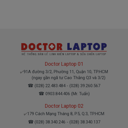
hiệu tẩy xóa
- Tem bảo hành không còn nguyên vẹn.
Thanh Toán Nhanh
1. Thanh toán trực tiếp tại văn phòng Cty
DOCTORLAPTOP TẠI TP.HCM
2. Thanh toán chuyển khoản qua ngân hàng
Doctor Laptop 01
+ Tên ngân hàng : Ngân hàng Ngoại Thương Việt
91A đường 3/2, Phường 11, Quận 10, TP.HCM
✔️
Nam Vietcombank
(ngay gần ngã tư Cao Thắng Q3 và 3/2)
Vietcombank (CN Sài Gòn )
☎
(028) 22.483.484 - (028) 39.260.567
Chủ tài khoản : Trần Thiện
☎
0903.844.406 (Mr. Tuấn)
Số Tài Khoản : 0071001848675
Doctor Laptop 02
+ Tên ngân hàng : Ngân hàng Sacombank, TPHCM
179 Cách Mạng Tháng 8, P.5, Q.3, TP.HCM
✔️
Chủ tài khoản : Trần Thiện
☎
(028) 38.340.246 - (028) 38.340.137
Số Tài Khoản : 060067917491