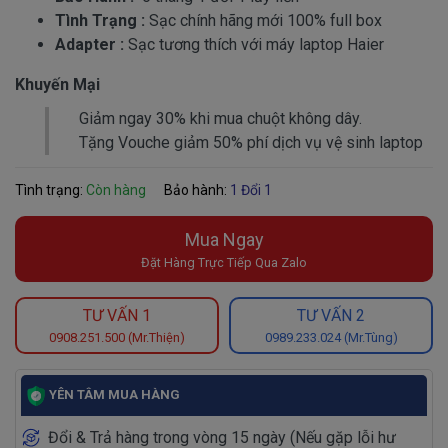
Tình Trạng :
Sạc chính hãng mới 100% full box
Adapter :
Sạc tương thích với máy laptop Haier
Khuyến Mại
Giảm ngay 30% khi mua chuột không dây.
Tặng Vouche giảm 50% phí dịch vụ vệ sinh laptop
Tình trạng:
Còn hàng
Bảo hành:
1 Đổi 1
Mua Ngay
Đặt Hàng Trực Tiếp Qua Zalo
TƯ VẤN 1
TƯ VẤN 2
0908.251.500 (Mr.Thiện)
0989.233.024 (Mr.Tùng)
YÊN TÂM MUA HÀNG
Đổi & Trả hàng trong vòng 15 ngày (Nếu gặp lỗi hư