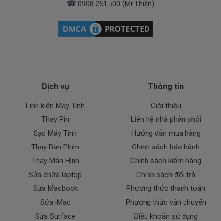
☎
0908.251.500 (Mr.Thiện)
Khách vui lòng liên hệ trực
tiếp gọi 0908.251.500 ngay khi chuyển tiền. CTY
chúng tôi gửi sạc liền cho quý khách ngay khi nhận
được tiền.
Doctorlaptop Ship Rất Nhanh (
Dịch vụ
Thông tin
Ngay và Luôn )
Linh kiện Máy Tính
Giới thiệu
Thay Pin
Liên hệ nhà phân phối
Sạc Máy Tính
Hướng dẫn mua hàng
+ Giao sạc tận nhà trong nội thành TP.HCM ( Free
Thay Bàn Phím
Chính sách bảo hành
Ship )
Thay Màn Hình
Chính sách kiểm hàng
+ Hỗ trợ 50% chi phí vận chuyển đối với khách ở các
Sửa chữa laptop
Chính sách đổi trả
tỉnh ngoài tphcm.
Sửa Macbook
Phương thức thanh toán
Sửa iMac
Phương thức vận chuyển
Sửa Surface
Điều khoản sử dụng