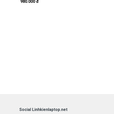
980.000 đ
380.000 đ
Social Linhkienlaptop.net