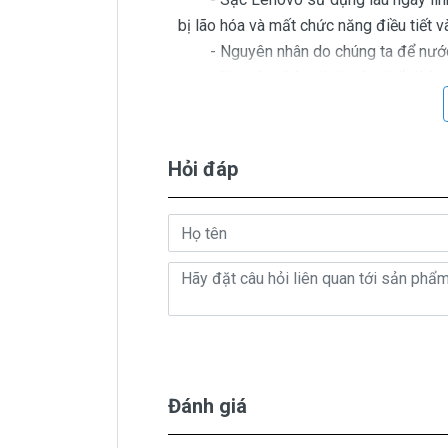
bị lão hóa và mất chức năng điều tiết 
- Nguyên nhân do chúng ta để nước v
- Nguyên nhân vô duyên nhất là bị ch
cục sạc mới nhé, để vậy sử dụng có n
dương 2 dây này chập chạm thì dẫn đến
Tốt nhất mua cục sạc mới cho chắc cú.
Hỏi đáp
Giá Sạc Lenov
Trên thị trường thì có nhiều loại sạ
béo beo giá thật rẻ cũng có. Có nơi bán
Riêng Shop
Linhkienlaptop.net
chỉ 
Sạc Lenovo
Oem sạc thay thế
Giá
Đánh giá
( sạc Oem sạc thay thế của hã