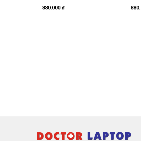
880.000 đ
880.
Bạn có thể gọi Zalo cho shop tai số 0
À mà thỉnh thoảng shop bận máy một chú
Sạc Leno
Chế độ bảo hành cho sạc máy xách 
* 1 đổi 1 trong thời gian bảo hành v
- Trong thời gian xài làm việc nếu
sạc l
sạc quá nhiều, sạc Lenovo độ chai quá
gian bảo hành.
* Các trường hợp không được bảo h
- Sạc Lenovo bị rơi vỡ không còn nguy
- Sạc Lenovo bị ngập nước.
- Tem niêm phong dán trên sạc bị rách 
- Tem bảo hành không còn nguyên vẹn