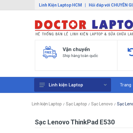
Linh Kiện Laptop HCM
|
Hỏi đáp với CHUYÊN G
Vận chuyển
Ship hàng toàn quốc
Trang
Linh kiện Laptop
Pin Laptop
Linh kiện Laptop
Sạc Laptop
Sạc Lenovo
Sạc Len
Sạc Laptop
Bàn Phím Laptop
Sạc Lenovo ThinkPad E530
Linh Kiện Macbook