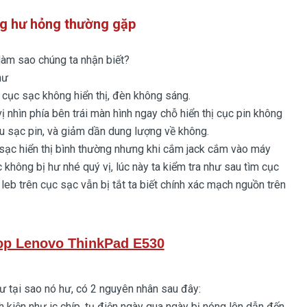
g hư hỏng thường gặp
 sao chúng ta nhận biết?
hư
cục sạc không hiển thị, đèn không sáng.
hìn phía bên trái màn hình ngay chỗ hiển thị cục pin không
iệu sạc pin, và giảm dần dung lượng về không.
c hiển thị bình thường nhưng khi cắm jack cắm vào máy
c không bị hư nhé quý vị, lúc này ta kiểm tra như sau tìm cục
b trên cục sạc vẫn bị tắt ta biết chính xác mạch nguồn trên
op Lenovo ThinkPad E530
 tại sao nó hư, có 2 nguyên nhân sau đây:
ện như ic chíp, tụ điện ngày qua ngày bị nóng lên dẫn đến