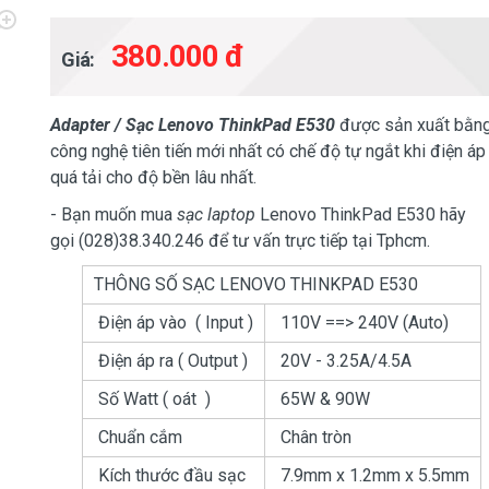
380.000 đ
Giá:
Adapter / Sạc Lenovo ThinkPad E530
được sản xuất bằn
công nghệ tiên tiến mới nhất có chế độ tự ngắt khi điện áp
quá tải cho độ bền lâu nhất.
- Bạn muốn mua
sạc laptop
Lenovo ThinkPad E530 hãy
gọi (028)38.340.246 để tư vấn trực tiếp tại Tphcm.
THÔNG SỐ SẠC LENOVO THINKPAD E530
Điện áp vào ( Input )
110V ==> 240V (Auto)
Điện áp ra ( Output )
20V - 3.25A/4.5A
Số Watt ( oát )
65W & 90W
Chuẩn cắm
Chân tròn
Kích thước đầu sạc
7.9mm x 1.2mm x 5.5mm