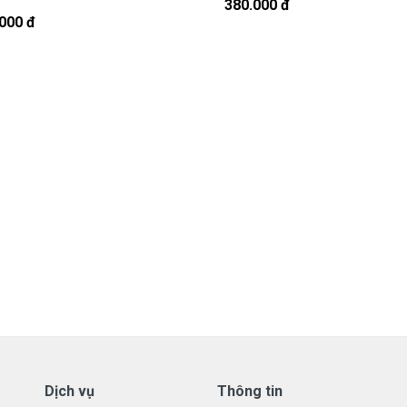
380.000 đ
000 đ
908251500.
t, cứ nhắn tin để chút shop gọi lại cho bạn nhé.
vo Được Bảo hành ra sao
tay Lenovo
ới những điều kiện như sau:
aptop L
enovo
có các hư hỏng nào (dung lượng giảm tụt
 70%) chúng tôi xin được thay mới 100% cho khách trong thời
ành:
ên dạng.
hay có dấu hiệu tẩy xóa
Dịch vụ
Thông tin
.