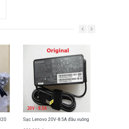
320
Sạc Lenovo 20V-8.5A đầu vuông
Sạc Lenovo 