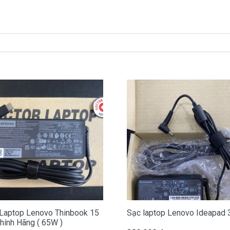
mua là
380k
xách tay về nhé )
 Lenovo ở đâu tại Tphcm
n bị hư, các bạn có thể đến Doctorlaptop Tại Tphcm để
 miễn phí cho các bạn nhé.
ợp với máy của mình hay không?
 dòng nào?
Laptop Lenovo Thinbook 15
Sạc laptop Lenovo Ideapad 
hính Hãng ( 65W )