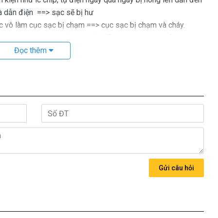
và dẫn điện ==> sạc sẽ bị hư
ô làm cục sạc bị chạm ==> cục sạc bị chạm và cháy.
uột và côn trùng cắn đứt dây. Trường hợp này phải thay
gày ôm hận vì bên trong dây sạc có một dây âm và một dây
Đọc thêm
 cháy máy tính nhẹ cũng bị cháy nguồn trên main nhé. ===>
o chính hãng mua là bao nhiêu
c cho máy tính Lenovo thượng vàng hạ cám chất lượng bèo
 giá trên trời, giá cao ngất ngưỡng cũng có.
có đúng 2 loại thôi nhé.
Gửi câu hỏi
 bán là
Call
ng thứ 3 sản xuất nhé )