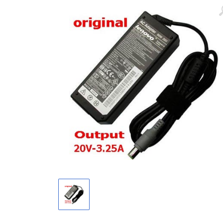
Màn hình laptop
Ổ cứng SSD laptop
Ram Máy Tính
Dịch vụ thay pin Surface chính
hãng, uy tín tại tphcm
Thay sạc Surface Pro
Thay màn hình Surface Pro
Quạt Laptop