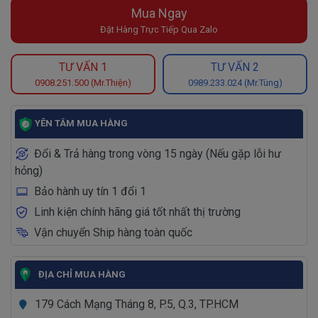
Mua Ngay
Đặt Hàng Trực Tiếp Qua Zalo
TƯ VẤN 1
TƯ VẤN 2
0908.251.500 (Mr.Thiện)
0989.233.024 (Mr.Tùng)
YÊN TÂM MUA HÀNG
Đổi & Trả hàng trong vòng 15 ngày (Nếu gặp lỗi hư
hỏng)
Bảo hành uy tín 1 đổi 1
Linh kiện chính hãng giá tốt nhất thị trường
Vận chuyển Ship hàng toàn quốc
ĐỊA CHỈ MUA HÀNG
179 Cách Mạng Tháng 8, P.5, Q.3, TP.HCM