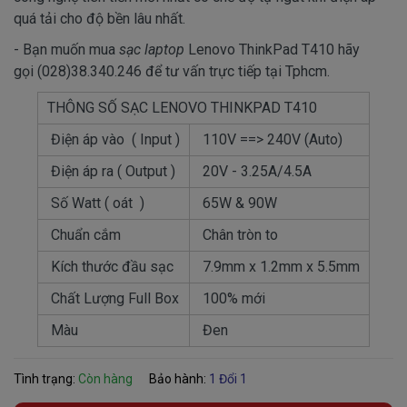
quá tải cho độ bền lâu nhất.
- Bạn muốn mua
sạc laptop
Lenovo ThinkPad T410 hãy
gọi (028)38.340.246 để tư vấn trực tiếp tại Tphcm.
THÔNG SỐ SẠC LENOVO THINKPAD T410
Điện áp vào ( Input )
110V ==> 240V (Auto)
Điện áp ra ( Output )
20V - 3.25A/4.5A
Số Watt ( oát )
65W & 90W
Chuẩn cắm
Chân tròn to
Kích thước đầu sạc
7.9mm x 1.2mm x 5.5mm
Chất Lượng Full Box
100% mới
Màu
Đen
Tình trạng:
Còn hàng
Bảo hành:
1 Đổi 1