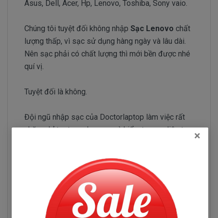
Asus, Dell, Acer, Hp, Lenovo, Toshiba, Sony vaio.
Chúng tôi tuyệt đối không nhập
Sạc Lenovo
chất
lượng thấp, vì sạc sử dụng hàng ngày và lâu dài.
Nên sạc phải có chất lượng thì mới bền được nhé
quí vị.
Tuyệt đối là không.
Đội ngũ nhập sạc của Doctorlaptop làm việc rất
chăm chỉ test sạc Lenovo và kiểm tra sạc liên tục
×
để chỉ tuyển chọn những nhà phân phối sạc có uy tín
và chuyên sản xuất sạc chất lượng tốt.
Sạc Lenovo ThinkPad T410
Những hư hỏng thường gặp