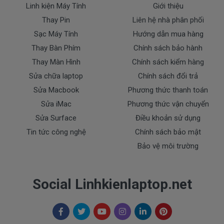
Linh kiện Máy Tính
Giới thiệu
Thay Pin
Liên hệ nhà phân phối
* Các trường hợp không được bảo hành:
Sạc Máy Tính
Hướng dẫn mua hàng
- Sạc Lenovo bị rơi vỡ không còn nguyên dạng.
- Sạc Lenovo bị ngập nước.
Thay Bàn Phím
Chính sách bảo hành
- Tem niêm phong dán trên sạc bị rách hay có dấu
Thay Màn Hình
Chính sách kiểm hàng
hiệu tẩy xóa
Sửa chữa laptop
Chính sách đổi trả
- Tem bảo hành không còn nguyên vẹn.
Sửa Macbook
Phương thức thanh toán
Thanh toán
Sửa iMac
Phương thức vận chuyển
Sửa Surface
Điều khoản sử dụng
Tin tức công nghệ
Chính sách bảo mật
1. Thanh toán trực tiếp tại văn phòng Cty
Bảo vệ môi trường
DOCTORLAPTOP TẠI TP.HCM
2. Thanh toán chuyển khoản qua ngân hàng
Social Linhkienlaptop.net
+ Tên ngân hàng : Ngân hàng Ngoại Thương Việt
Nam Vietcombank
Vietcombank (CN Sài Gòn )