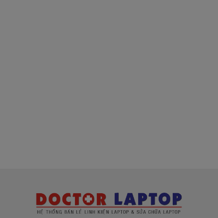
( sạc chính hãng này là hàng xách tay
về nhé )
Mua sạc Lenovo ở đâu tại Tphcm
Tai Tphcm nếu sạc Lenovo của các bạn bị hư,
các bạn có thể đến Doctorlaptop Tại Tphcm để
mua.
- Shop có đội người kiểm tra và thay miễn phí
cho các bạn nhé.
Bạn chưa biết
sạc Laptop
này có phù hợp với máy
của mình hay không?
Bạn chưa biết máy Lenovo của mình là dòng nào?