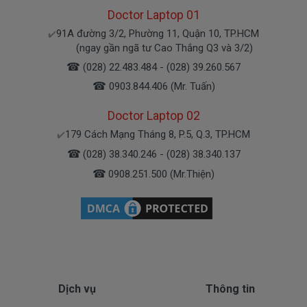
Doctor Laptop 01
Bạn yên tâm nhé.
91A đường 3/2, Phường 11, Quận 10, TP.HCM
✔️
(ngay gần ngã tư Cao Thắng Q3 và 3/2)
Bạn có thể gọi Zalo cho shop tai số 0908251500.
☎
(028) 22.483.484 - (028) 39.260.567
À mà thỉnh thoảng shop bận máy một chút, cứ nhắn
☎
0903.844.406 (Mr. Tuấn)
tin để chút shop gọi lại cho bạn nhé.
Doctor Laptop 02
Sạc Lenovo Được Bảo hành ra sao
179 Cách Mạng Tháng 8, P.5, Q.3, TP.HCM
✔️
☎
(028) 38.340.246 - (028) 38.340.137
☎
0908.251.500 (Mr.Thiện)
Chế độ bảo hành cho sạc máy xách tay Lenovo
* 1 đổi 1 trong thời gian bảo hành với những
điều kiện như sau:
- Trong thời gian xài làm việc nếu
sạc laptop
L
enovo
có các hư hỏng nào (dung lượng giảm tụt
sạc quá nhiều, sạc Lenovo độ chai quá 70%) chúng
tôi xin được thay mới 100% cho khách trong thời
Dịch vụ
Thông tin
gian bảo hành.