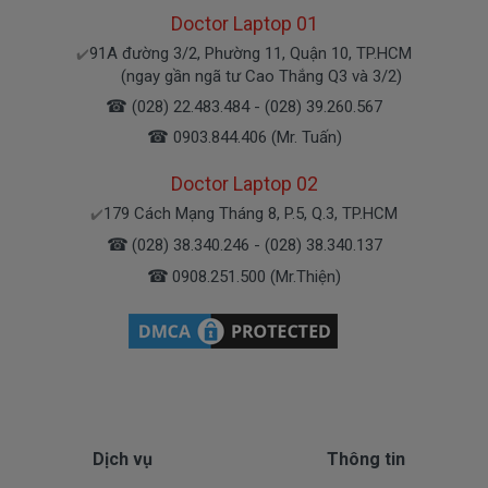
Doctor Laptop 01
Bạn yên tâm nhé.
91A đường 3/2, Phường 11, Quận 10, TP.HCM
✔️
(ngay gần ngã tư Cao Thắng Q3 và 3/2)
Bạn có thể gọi Zalo cho shop tai số 0908251500.
☎
(028) 22.483.484 - (028) 39.260.567
À mà thỉnh thoảng shop bận máy một chút, cứ nhắn
☎
0903.844.406 (Mr. Tuấn)
tin để chút shop gọi lại cho bạn nhé.
Doctor Laptop 02
Sạc Lenovo Được Bảo hành ra sao
179 Cách Mạng Tháng 8, P.5, Q.3, TP.HCM
✔️
☎
(028) 38.340.246 - (028) 38.340.137
☎
0908.251.500 (Mr.Thiện)
Chế độ bảo hành cho sạc máy xách tay Lenovo
* 1 đổi 1 trong thời gian bảo hành với những
điều kiện như sau:
- Trong thời gian xài làm việc nếu
sạc laptop
L
enovo
có các hư hỏng nào (dung lượng giảm tụt
sạc quá nhiều, sạc Lenovo độ chai quá 70%) chúng
tôi xin được thay mới 100% cho khách trong thời
Dịch vụ
Thông tin
gian bảo hành.