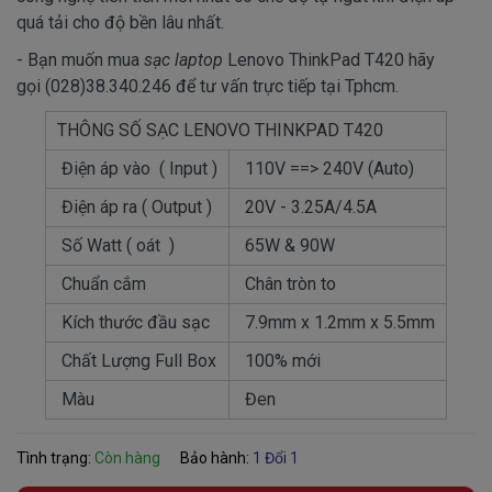
quá tải cho độ bền lâu nhất.
- Bạn muốn mua
sạc laptop
Lenovo ThinkPad T420 hãy
gọi (028)38.340.246 để tư vấn trực tiếp tại Tphcm.
THÔNG SỐ SẠC LENOVO THINKPAD T420
Điện áp vào ( Input )
110V ==> 240V (Auto)
Điện áp ra ( Output )
20V - 3.25A/4.5A
Số Watt ( oát )
65W & 90W
Chuẩn cắm
Chân tròn to
Kích thước đầu sạc
7.9mm x 1.2mm x 5.5mm
Chất Lượng Full Box
100% mới
Màu
Đen
Tình trạng:
Còn hàng
Bảo hành:
1 Đổi 1