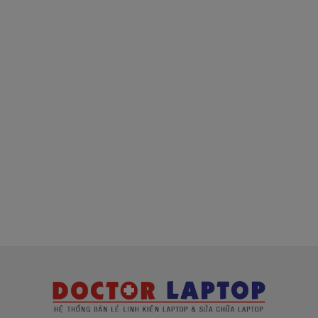
( sạc chính hãng này là hàng xách tay
về nhé )
Mua sạc Lenovo ở đâu tại Tphcm
Tai Tphcm nếu sạc Lenovo của các bạn bị hư,
các bạn có thể đến Doctorlaptop Tại Tphcm để
mua.
- Shop có đội người kiểm tra và thay miễn phí
cho các bạn nhé.
Bạn chưa biết
sạc Laptop
này có phù hợp với máy
của mình hay không?
Bạn chưa biết máy Lenovo của mình là dòng nào?