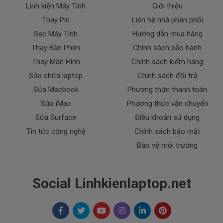
Linh kiện Máy Tính
Giới thiệu
Thay Pin
Liên hệ nhà phân phối
* Các trường hợp không được bảo hành:
Sạc Máy Tính
Hướng dẫn mua hàng
- Sạc Lenovo bị rơi vỡ không còn nguyên dạng.
- Sạc Lenovo bị ngập nước.
Thay Bàn Phím
Chính sách bảo hành
- Tem niêm phong dán trên sạc bị rách hay có dấu
Thay Màn Hình
Chính sách kiểm hàng
hiệu tẩy xóa
Sửa chữa laptop
Chính sách đổi trả
- Tem bảo hành không còn nguyên vẹn.
Sửa Macbook
Phương thức thanh toán
Thanh toán
Sửa iMac
Phương thức vận chuyển
Sửa Surface
Điều khoản sử dụng
Tin tức công nghệ
Chính sách bảo mật
1. Thanh toán trực tiếp tại văn phòng Cty
Bảo vệ môi trường
DOCTORLAPTOP TẠI TP.HCM
2. Thanh toán chuyển khoản qua ngân hàng
Social Linhkienlaptop.net
+ Tên ngân hàng : Ngân hàng Ngoại Thương Việt
Nam Vietcombank
Vietcombank (CN Sài Gòn )