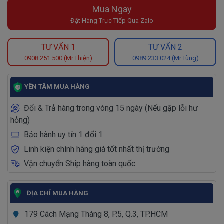
Mua Ngay
Đặt Hàng Trực Tiếp Qua Zalo
TƯ VẤN 1
TƯ VẤN 2
0908.251.500 (Mr.Thiện)
0989.233.024 (Mr.Tùng)
YÊN TÂM MUA HÀNG
Đổi & Trả hàng trong vòng 15 ngày (Nếu gặp lỗi hư
hỏng)
Bảo hành uy tín 1 đổi 1
Linh kiện chính hãng giá tốt nhất thị trường
Vận chuyển Ship hàng toàn quốc
ĐỊA CHỈ MUA HÀNG
179 Cách Mạng Tháng 8, P.5, Q.3, TP.HCM