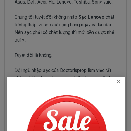
Asus, Dell, Acer, Hp, Lenovo, Toshiba, Sony vaio.
Chúng tôi tuyệt đối không nhập
Sạc Lenovo
chất
lượng thấp, vì sạc sử dụng hàng ngày và lâu dài.
Nên sạc phải có chất lượng thì mới bền được nhé
quí vị.
Tuyệt đối là không.
Đội ngũ nhập sạc của Doctorlaptop làm việc rất
chăm chỉ test sạc Lenovo và kiểm tra sạc liên tục
×
để chỉ tuyển chọn những nhà phân phối sạc có uy tín
và chuyên sản xuất sạc chất lượng tốt.
Sạc Lenovo ThinkPad T420
Những hư hỏng thường gặp