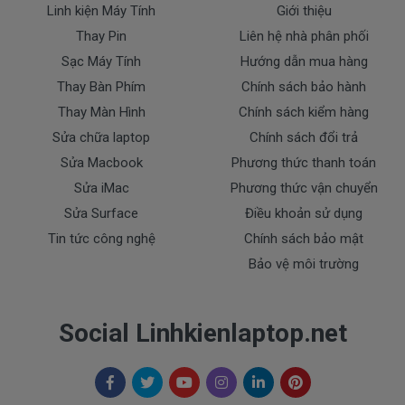
Linh kiện Máy Tính
Giới thiệu
Thay Pin
Liên hệ nhà phân phối
* Các trường hợp không được bảo hành:
Sạc Máy Tính
Hướng dẫn mua hàng
- Sạc Lenovo bị rơi vỡ không còn nguyên dạng.
- Sạc Lenovo bị ngập nước.
Thay Bàn Phím
Chính sách bảo hành
- Tem niêm phong dán trên sạc bị rách hay có dấu
Thay Màn Hình
Chính sách kiểm hàng
hiệu tẩy xóa
Sửa chữa laptop
Chính sách đổi trả
- Tem bảo hành không còn nguyên vẹn.
Sửa Macbook
Phương thức thanh toán
Thanh toán
Sửa iMac
Phương thức vận chuyển
Sửa Surface
Điều khoản sử dụng
Tin tức công nghệ
Chính sách bảo mật
1. Thanh toán trực tiếp tại văn phòng Cty
Bảo vệ môi trường
DOCTORLAPTOP TẠI TP.HCM
2. Thanh toán chuyển khoản qua ngân hàng
Social Linhkienlaptop.net
+ Tên ngân hàng : Ngân hàng Ngoại Thương Việt
Nam Vietcombank
Vietcombank (CN Sài Gòn )