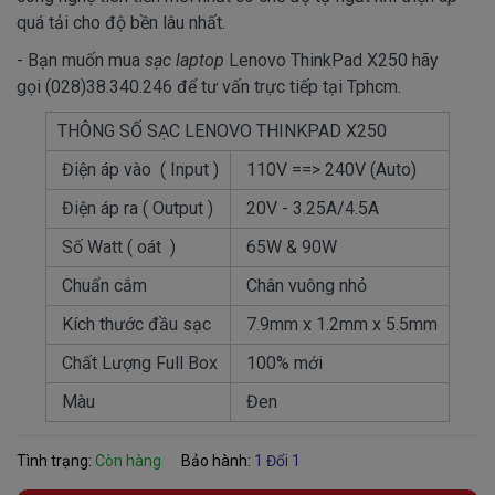
quá tải cho độ bền lâu nhất.
- Bạn muốn mua
sạc laptop
Lenovo ThinkPad X250 hãy
gọi (028)38.340.246 để tư vấn trực tiếp tại Tphcm.
THÔNG SỐ SẠC LENOVO THINKPAD X250
Điện áp vào ( Input )
110V ==> 240V (Auto)
Điện áp ra ( Output )
20V - 3.25A/4.5A
Số Watt ( oát )
65W & 90W
Chuẩn cắm
Chân vuông nhỏ
Kích thước đầu sạc
7.9mm x 1.2mm x 5.5mm
Chất Lượng Full Box
100% mới
Màu
Đen
Tình trạng:
Còn hàng
Bảo hành:
1 Đổi 1