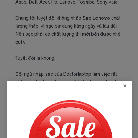
Asus, Dell, Acer, Hp, Lenovo, Toshiba, Sony vaio.
Chúng tôi tuyệt đối không nhập
Sạc Lenovo
chất
lượng thấp, vì sạc sử dụng hàng ngày và lâu dài.
Nên sạc phải có chất lượng thì mới bền được nhé
quí vị.
Tuyệt đối là không.
Đội ngũ nhập sạc của Doctorlaptop làm việc rất
chăm chỉ test sạc Lenovo và kiểm tra sạc liên tục
×
để chỉ tuyển chọn những nhà phân phối sạc có uy tín
và chuyên sản xuất sạc chất lượng tốt.
Sạc Lenovo ThinkPad X250
Những hư hỏng thường gặp