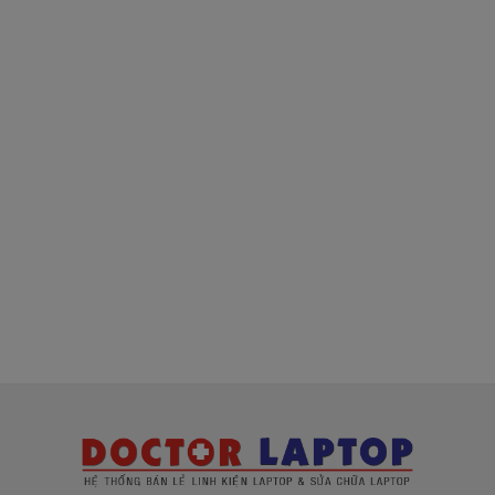
( sạc chính hãng này là hàng xách tay
về nhé )
Mua sạc Lenovo ở đâu tại Tphcm
Tai Tphcm nếu sạc Lenovo của các bạn bị hư,
các bạn có thể đến Doctorlaptop Tại Tphcm để
mua.
- Shop có đội người kiểm tra và thay miễn phí
cho các bạn nhé.
Bạn chưa biết
sạc Laptop
này có phù hợp với máy
của mình hay không?
Bạn chưa biết máy Lenovo của mình là dòng nào?