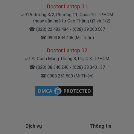
Doctor Laptop 01
Bạn yên tâm nhé.
91A đường 3/2, Phường 11, Quận 10, TP.HCM
✔️
(ngay gần ngã tư Cao Thắng Q3 và 3/2)
Bạn có thể gọi Zalo cho shop tai số 0908251500.
☎
(028) 22.483.484 - (028) 39.260.567
À mà thỉnh thoảng shop bận máy một chút, cứ nhắn
☎
0903.844.406 (Mr. Tuấn)
tin để chút shop gọi lại cho bạn nhé.
Doctor Laptop 02
Sạc Lenovo Được Bảo hành ra sao
179 Cách Mạng Tháng 8, P.5, Q.3, TP.HCM
✔️
☎
(028) 38.340.246 - (028) 38.340.137
☎
0908.251.500 (Mr.Thiện)
Chế độ bảo hành cho sạc máy xách tay Lenovo
* 1 đổi 1 trong thời gian bảo hành với những
điều kiện như sau:
- Trong thời gian xài làm việc nếu
sạc laptop
L
enovo
có các hư hỏng nào (dung lượng giảm tụt
sạc quá nhiều, sạc Lenovo độ chai quá 70%) chúng
tôi xin được thay mới 100% cho khách trong thời
Dịch vụ
Thông tin
gian bảo hành.