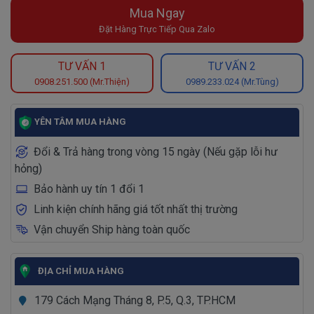
Mua Ngay
Đặt Hàng Trực Tiếp Qua Zalo
TƯ VẤN 1
TƯ VẤN 2
0908.251.500 (Mr.Thiện)
0989.233.024 (Mr.Tùng)
YÊN TÂM MUA HÀNG
Đổi & Trả hàng trong vòng 15 ngày (Nếu gặp lỗi hư
hỏng)
Bảo hành uy tín 1 đổi 1
Linh kiện chính hãng giá tốt nhất thị trường
Vận chuyển Ship hàng toàn quốc
ĐỊA CHỈ MUA HÀNG
179 Cách Mạng Tháng 8, P.5, Q.3, TP.HCM