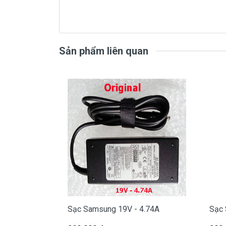
Sạc
Samsung
chính hãng Giá bạ
( sạc chính hãng này là hàng 
Sản phẩm liên quan
Mua sạc 
Tai Tphcm nếu sạc Samsung của các b
mua.
- Shop có đội người kiểm tra và thay
Bạn chưa biết
sạc Laptop
này có phù h
Bạn chưa biết máy Samsung của mình 
Bạn yên tâm nhé.
Sạc Samsung 19V - 4.74A
Sạc 