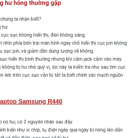
g hư hỏng thường gặp
úng ta nhận biết?
ị hư
cục sạc không hiển thị, đèn không sáng.
hìn phía bên trái màn hình ngay chỗ hiển thị cục pin không
iệu sạc pin, và giảm dần dung lượng về không.
c hiển thị bình thường nhưng khi cắm jack cắm vào máy
c không bị hư nhé quý vị, lúc này ta kiểm tra như sau tìm cục
leb trên cục sạc vẫn bị tắt ta biết chính xác mạch nguồn
Laptop Samsung R440
 nó hư, có 2 nguyên nhân sau đây:
kiện như ic chíp, tụ điện ngày qua ngày bị nóng lên dẫn
iết và dẫn điện ==> sạc sẽ bị hư