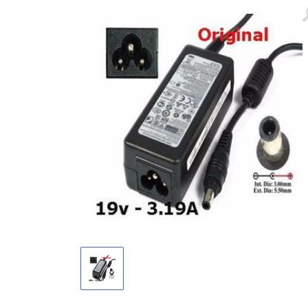
Màn hình laptop
Ổ cứng SSD laptop
Ram Máy Tính
Dịch vụ thay pin Surface chính
hãng, uy tín tại tphcm
Thay sạc Surface Pro
Thay màn hình Surface Pro
Quạt Laptop