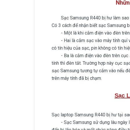
Nhữn
Sạc Samsung R440 bị hư làm sao ch
Có 3 cách để nhận biết sạc Samsung b
- Một là khi cắm điện vào đèn trên 
- Hai là cắm sạc vào máy tính quí vị n
có tín hiệu của sạc, pin không có tín h
- Ba là cắm điện vào đèn trên cục sạ
tính thì đèn tắt. Trường hợp này cục sạ
sạc Samsung tương tự cắm vào nếu đèn 
trên máy tính đã bị chạm.
Sạc 
Sạc laptop Samsung R440 bị hư tại sao
- Sạc Samsung sử dụng lâu ngày linh 
đến bị lão hóa và mất chức năng điều t