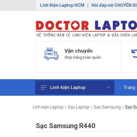
Linh Kiện Laptop HCM
|
Hỏi đáp với CHUYÊN G
Vận chuyển
Ship hàng toàn quốc
Trang
Linh kiện Laptop
Pin Laptop
Linh kiện Laptop
Sạc Laptop
Sạc Samsung
Sạc S
Sạc Laptop
Bàn Phím Laptop
Sạc Samsung R440
Linh Kiện Macbook