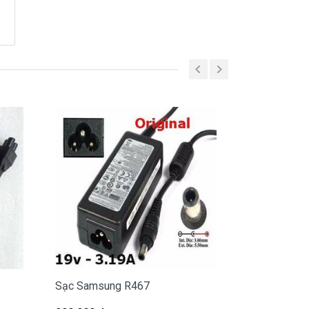
Sạc Samsung R467
Sạc Samsun