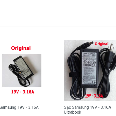
n mua là
290k
xách tay về nhé )
Samsung ở đâu tại Tphcm
ạn bị hư, các bạn có thể đến Doctorlaptop Tại Tphcm để
 miễn phí cho các bạn nhé.
ợp với máy của mình hay không?
là dòng nào?
Samsung 19V - 3.16A
Sạc Samsung 19V - 3.16A
Ultrabook