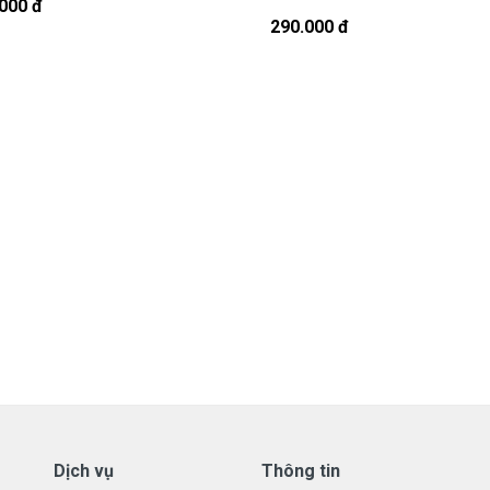
908251500.
000 đ
290.000 đ
t, cứ nhắn tin để chút shop gọi lại cho bạn nhé.
ng Được Bảo hành ra sao
 tay Samsung
ới những điều kiện như sau:
aptop Samsung
có các hư hỏng nào (dung lượng giảm tụt
á 70%) chúng tôi xin được thay mới 100% cho khách trong
ành:
uyên dạng.
hay có dấu hiệu tẩy xóa
.
Dịch vụ
Thông tin