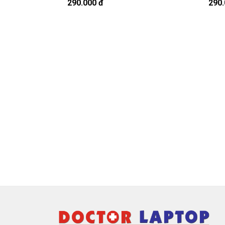
Bạn có thể gọi Zalo cho shop tai số 0
290.000 đ
290.
À mà thỉnh thoảng shop bận máy một chú
Sạc Samsu
Chế độ bảo hành cho sạc máy xách
* 1 đổi 1 trong thời gian bảo hành v
- Trong thời gian xài làm việc nếu
sạc l
sạc quá nhiều, sạc Samsung độ chai qu
thời gian bảo hành.
* Các trường hợp không được bảo h
- Sạc Samsung bị rơi vỡ không còn ng
- Sạc Samsung bị ngập nước.
- Tem niêm phong dán trên sạc bị rách 
- Tem bảo hành không còn nguyên vẹn