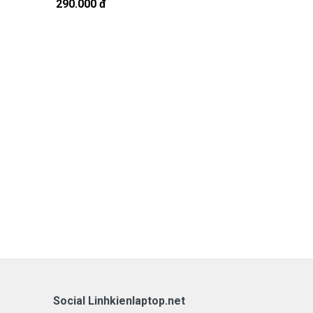
290.000 đ
290.000 đ
Social Linhkienlaptop.net