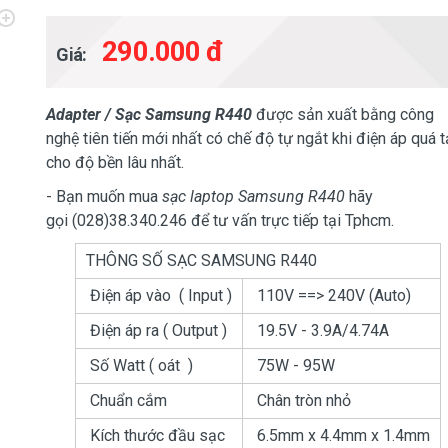
290.000 đ
Giá:
Adapter / Sạc Samsung R440
được sản xuất bằng công
nghệ tiên tiến mới nhất có chế độ tự ngắt khi điện áp quá t
cho độ bền lâu nhất.
- Bạn muốn mua
sạc laptop Samsung R440
hãy
gọi (028)38.340.246 để tư vấn trực tiếp tại Tphcm.
THÔNG SỐ SẠC SAMSUNG R440
Điện áp vào ( Input )
110V ==> 240V (Auto)
Điện áp ra ( Output )
19.5V - 3.9A/4.74A
Số Watt ( oát )
75W - 95W
Chuẩn cắm
Chân tròn nhỏ
Kích thước đầu sạc
6.5mm x 4.4mm x 1.4mm