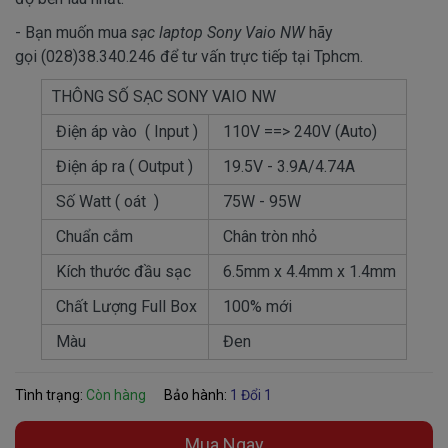
- Bạn muốn mua
sạc laptop Sony Vaio NW
hãy
gọi (028)38.340.246 để tư vấn trực tiếp tại Tphcm.
THÔNG SỐ SẠC SONY VAIO NW
Điện áp vào ( Input )
110V ==> 240V (Auto)
Điện áp ra ( Output )
19.5V - 3.9A/4.74A
Số Watt ( oát )
75W - 95W
Chuẩn cắm
Chân tròn nhỏ
Kích thước đầu sạc
6.5mm x 4.4mm x 1.4mm
Chất Lượng Full Box
100% mới
Màu
Đen
Tình trạng:
Còn hàng
Bảo hành:
1 Đổi 1
Mua Ngay