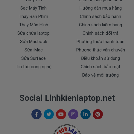
- Sạc Sony bị rơi vỡ không còn nguyên dạng.
Sạc Máy Tính
Hướng dẫn mua hàng
- Sạc Sony bị ngập nước.
Thay Bàn Phím
Chính sách bảo hành
- Tem niêm phong dán trên sạc bị rách hay có dấu
Thay Màn Hình
Chính sách kiểm hàng
hiệu tẩy xóa
Sửa chữa laptop
Chính sách đổi trả
- Tem bảo hành không còn nguyên vẹn.
Sửa Macbook
Phương thức thanh toán
Thanh toán
Sửa iMac
Phương thức vận chuyển
Sửa Surface
Điều khoản sử dụng
1. Thanh toán trực tiếp tại văn phòng Cty
Tin tức công nghệ
Chính sách bảo mật
DOCTORLAPTOP TẠI TP.HCM
Bảo vệ môi trường
2. Thanh toán chuyển khoản qua ngân hàng
Social Linhkienlaptop.net
+ Tên ngân hàng : Ngân hàng Ngoại Thương Việt
Nam Vietcombank
Vietcombank (CN Sài Gòn )
Chủ tài khoản : Trần Thiện
Số Tài Khoản : 0071001848675