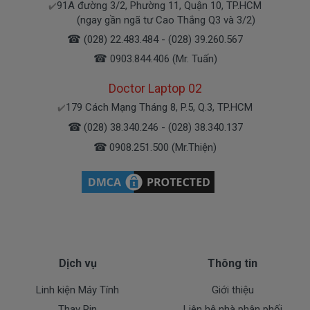
91A đường 3/2, Phường 11, Quận 10, TP.HCM
✔️
(ngay gần ngã tư Cao Thắng Q3 và 3/2)
Bạn có thể gọi Zalo cho shop tai số 0908251500.
☎
(028) 22.483.484 - (028) 39.260.567
À mà thỉnh thoảng shop bận máy một chút, cứ nhắn
☎
0903.844.406 (Mr. Tuấn)
tin để chút shop gọi lại cho bạn nhé.
Doctor Laptop 02
Sạc Sony Được Bảo hành ra sao
179 Cách Mạng Tháng 8, P.5, Q.3, TP.HCM
✔️
☎
(028) 38.340.246 - (028) 38.340.137
Chế độ bảo hành cho sạc máy xách tay Sony
☎
0908.251.500 (Mr.Thiện)
* 1 đổi 1 trong thời gian bảo hành với những
điều kiện như sau:
- Trong thời gian xài làm việc nếu
sạc laptop
Sony
có các hư hỏng nào (dung lượng giảm tụt
sạc quá nhiều, sạc Sony độ chai quá 70%) chúng tôi
xin được thay mới 100% cho khách trong thời gian
Dịch vụ
Thông tin
bảo hành.
Linh kiện Máy Tính
Giới thiệu
* Các trường hợp không được bảo hành:
Thay Pin
Liên hệ nhà phân phối