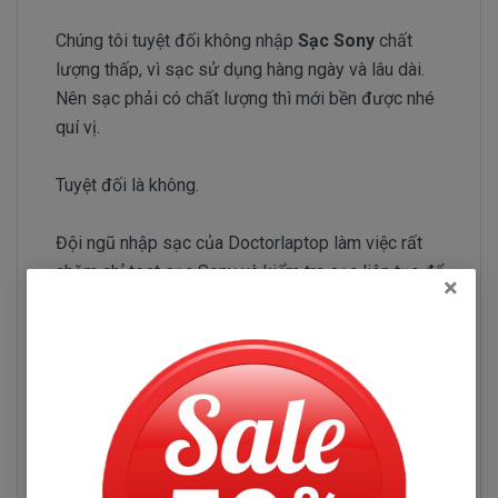
Chúng tôi tuyệt đối không nhập
Sạc Sony
chất
lượng thấp, vì sạc sử dụng hàng ngày và lâu dài.
Nên sạc phải có chất lượng thì mới bền được nhé
quí vị.
Tuyệt đối là không.
Đội ngũ nhập sạc của Doctorlaptop làm việc rất
chăm chỉ test sạc Sony và kiểm tra sạc liên tục để
×
chỉ tuyển chọn những nhà phân phối sạc có uy tín và
chuyên sản xuất sạc chất lượng tốt.
Sạc Sony Vaio NW
Những hư hỏng thường gặp