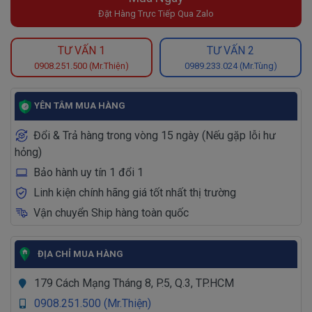
Đặt Hàng Trực Tiếp Qua Zalo
TƯ VẤN 1
TƯ VẤN 2
0908.251.500 (Mr.Thiện)
0989.233.024 (Mr.Tùng)
YÊN TÂM MUA HÀNG
Đổi & Trả hàng trong vòng 15 ngày (Nếu gặp lỗi hư
hỏng)
Bảo hành uy tín 1 đổi 1
Linh kiện chính hãng giá tốt nhất thị trường
Vận chuyển Ship hàng toàn quốc
ĐỊA CHỈ MUA HÀNG
179 Cách Mạng Tháng 8, P.5, Q.3, TP.HCM
0908.251.500 (Mr.Thiện)