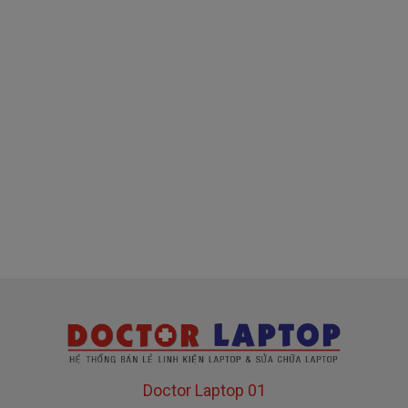
( sạc chính hãng này là hàng xách tay
về nhé )
Mua sạc Sony ở đâu tại Tphcm
Tai Tphcm nếu sạc Sony của các bạn bị hư, các
bạn có thể đến Doctorlaptop Tại Tphcm để mua.
- Shop có đội người kiểm tra và thay miễn phí
cho các bạn nhé.
Bạn chưa biết
sạc Laptop
này có phù hợp với máy
của mình hay không?
Bạn chưa biết máy Sony của mình là dòng nào?
Doctor Laptop 01
Bạn yên tâm nhé.