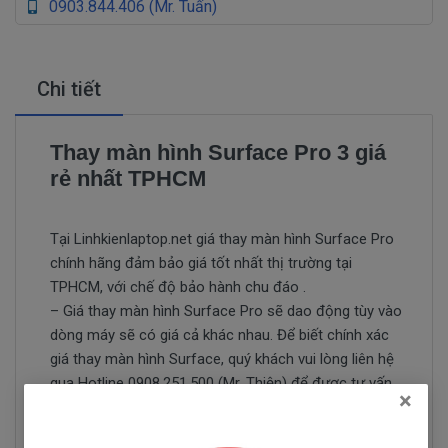
0903.844.406 (Mr. Tuấn)
Chi tiết
Thay màn hình Surface Pro 3 giá
rẻ nhất TPHCM
Tại Linhkienlaptop.net giá thay màn hình Surface Pro
chính hãng đảm bảo giá tốt nhất thị trường tại
TPHCM, với chế độ bảo hành chu đáo .
– Giá thay màn hình Surface Pro sẽ dao động tùy vào
dòng máy sẽ có giá cả khác nhau. Để biết chính xác
giá thay màn hình Surface, quý khách vui lòng liên hệ
qua Hotline 0908.251.500 (Mr. Thiện) để được tư vấn
×
và báo giá chi tiết nhanh nhất và chính xác nhất.
Thay màn hình Surface Pro 3