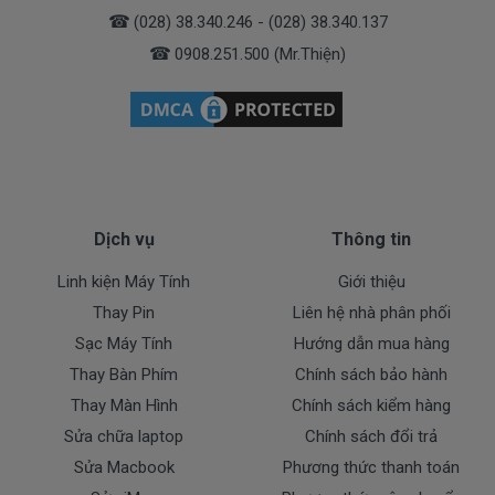
☎
(028) 38.340.246 - (028) 38.340.137
Bước 1: Nhận máy và lắng nghe yêu cầu của khách
☎
0908.251.500 (Mr.Thiện)
hàng
Bước 2: Tiến hành kiểm tra tổng quan máy và kiểm tra
chi tiết và đánh giá sợ bộ
Bước 3: Tiến hành tháo lắp, thay thế màn hình mới
Bước 4: Kiểm tra lại chất lượng màn hình , các tính
năng khác trên máy Surface…
Bước 5: Dán tem, ghi phiếu bảo hành
Dịch vụ
Thông tin
DoctorLaptop cam kết dịch vụ
Linh kiện Máy Tính
Giới thiệu
thay màn hình Surface Pro 3
Thay Pin
Liên hệ nhà phân phối
• Màn hình Surface chính hãng mới 100%, đảm bảo
Sạc Máy Tính
Hướng dẫn mua hàng
chất lượng.
Thay Bàn Phím
Chính sách bảo hành
• Giá cả cạnh tranh nhất trong khu vực TPHCM.
Thay Màn Hình
Chính sách kiểm hàng
• Thời gian thay màn hình Surface nhanh chóng lấy
Sửa chữa laptop
Chính sách đổi trả
liền, giúp khách hàng tiết kiệm thời gian.
Sửa Macbook
Phương thức thanh toán
• An toàn, không gây ảnh hưởng đến các bộ phận