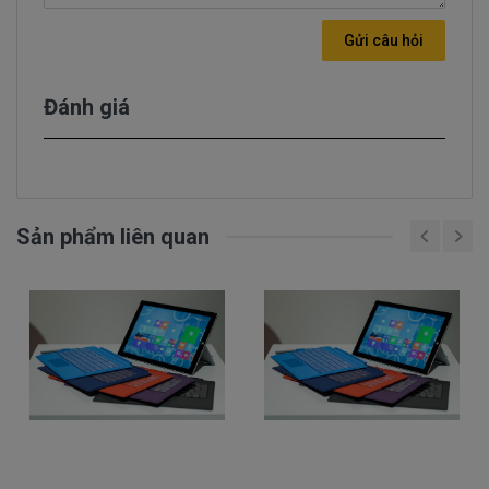
ảnh hưởng khả năng sử dụng máy.
• Màn hình Surface xuất hiện những kẻ dọc, kẻ ngang,
Gửi câu hỏi
…
Địa chỉ thay màn hình Surface uy
Đánh giá
tín chất lượng lấy liền tại TPHCM
– Linhkienlaptop.net là một trong những địa chỉ uy tín
tại TPHCM chuyên thay màn hình Surface chuyên
Sản phẩm liên quan
nghiệp. Với nguồn nhân lực chuyên viên, kỹ thuật viên
giỏi, nhiều năm kinh nghiệm,. Chúng tôi cam kết sửa
chữa tất cả các lỗi trên chiếc máy tính bảng Surface
Pro của bạn một cách tốt nhất, nhanh nhất và chuyên
nghiệp nhất.
– Trung tâm Linhkienlaptop.net nhận thay màn hình
Surface Pro 3 …và cam kết mọi màn hình Surface
thay thế đều là hàng chính hãng đã được kiểm tra chất
lượng trước khi xuất xưởng
– Quy trình thay màn hình Surface chuyên nghiệp