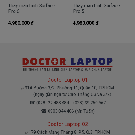
được thực hiện nhanh chóng cùng với linh kiện chính
Thay màn hình Surface
Thay màn hình Surface
hãng được nhập khẩu từ nước ngoài, quý khách có thể
Pro 6
Pro 5
ngồi xem trực tiếp nên quý khách hoàn toàn yên tâm
4.980.000 đ
4.980.000 đ
khi đến với chúng tôi.
Thay màn hình Surface giá rẻ nhất
TPHCM
Tại Linhkienlaptop.net giá thay màn hình Surface Pro
chính hãng đảm bảo giá tốt nhất thị trường tại
TPHCM, với chế độ bảo hành chu đáo .
– Giá thay màn hình Surface Pro sẽ dao động tùy vào
Doctor Laptop 01
dòng máy sẽ có giá cả khác nhau. Để biết chính xác
91A đường 3/2, Phường 11, Quận 10, TP.HCM
✔️
giá thay màn hình Surface, quý khách vui lòng liên hệ
(ngay gần ngã tư Cao Thắng Q3 và 3/2)
qua Hotline 0908.251.500 (Mr. Thiện) để được tư vấn
☎
(028) 22.483.484 - (028) 39.260.567
và báo giá chi tiết nhanh nhất và chính xác nhất.
☎
0903.844.406 (Mr. Tuấn)
Quy trình thay màn hình Surface
Doctor Laptop 02
Pro
179 Cách Mạng Tháng 8, P.5, Q.3, TP.HCM
✔️