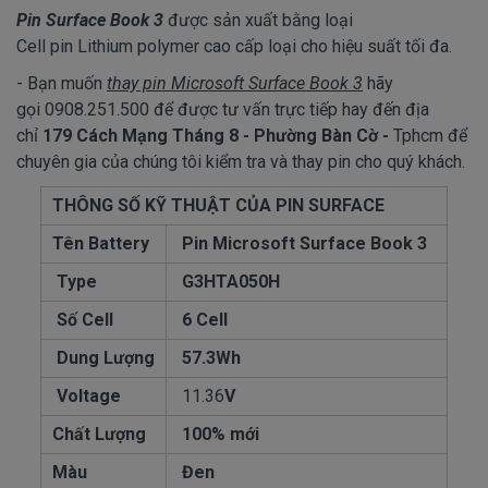
Pin Surface Book 3
được sản xuất bằng loại
Cell pin Lithium polymer cao cấp loại cho hiệu suất tối đa.
- Bạn muốn
thay pin Microsoft Surface Book 3
hãy
gọi 0908.251.500 để được tư vấn trực tiếp hay đến địa
chỉ
179 Cách Mạng Tháng 8 - Phường Bàn Cờ -
Tphcm để
chuyên gia của chúng tôi kiểm tra và thay pin cho quý khách.
THÔNG SỐ KỸ THUẬT CỦA PIN SURFACE
Tên Battery
Pin Microsoft Surface Book 3
Type
G3HTA050H
Số Cell
6 Cell
Dung Lượng
57.3Wh
Voltage
11.36
V
Chất Lượng
100% mới
Màu
Đen