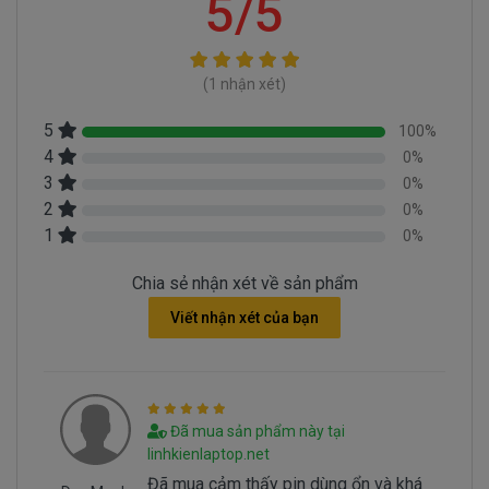
5/5
Nhận biết pin Surface hư trên máy
tính như thế nào
(1 nhận xét)
Pin Surface Book, Pro, Go, Laptop bị hư làm
sao chúng ta nhận biết?
5
100%
Có 3 cách để nhận biết pin Surface bị hư
4
0%
3
- Một là khi mở nút nguồn trước khi xuất hiện lo
0%
2
0%
go Surface sẻ có dòng thông báo pin bị hư cần thay
1
0%
pin.
- Hai là chúng ta rê con chuột vào biểu tượng
Chia sẻ nhận xét về sản phẩm
cục pin phía dưới bên tay phải nếu thấy dòng thông
Viết nhận xét của bạn
báo “ Need replace battery” là chúng ta biết pin
Microsoft Surface của chúng ta bị hư.
- Ba là ngay đèn tín hiệu của cục pin sẻ chuyển
sang màu cam.
Đã mua sản phẩm này tại
linhkienlaptop.net
Đã mua cảm thấy pin dùng ổn và khá