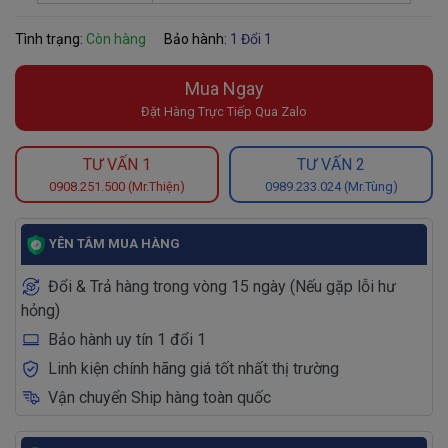
Tình trạng:
Còn hàng
Bảo hành:
1 Đổi 1
Mua Ngay
Đặt Hàng Trực Tiếp Qua Zalo
TƯ VẤN 1
TƯ VẤN 2
0908.251.500 (Mr.Thiện)
0989.233.024 (Mr.Tùng)
YÊN TÂM MUA HÀNG
Đổi & Trả hàng trong vòng 15 ngày (Nếu gặp lỗi hư
hỏng)
Bảo hành uy tín 1 đổi 1
Linh kiện chính hãng giá tốt nhất thị trường
Vận chuyển Ship hàng toàn quốc