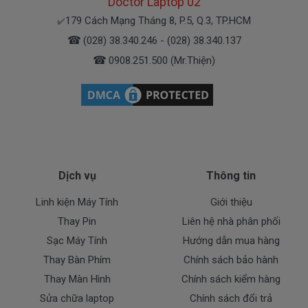
Doctor Laptop 02
Pin máy Surface
chính hãng Giá bạn mua
179 Cách Mạng Tháng 8, P.5, Q.3, TP.HCM
✔️
1780k
là
☎
(028) 38.340.246 - (028) 38.340.137
☎
( Pin Zin này là pin xách tay về nhé )
0908.251.500 (Mr.Thiện)
Bảo Hành Cho Pin Máy Tính Surface
Chế độ bảo hành cho Pin Surface
* 1 đổi 1 trong thời gian bảo hành với những
Dịch vụ
Thông tin
điều kiện như sau:
- Trong thời gian sài làm việc nếu pin Surface có các
Linh kiện Máy Tính
Giới thiệu
hư hỏng nào (dung lượng giảm tụt pin quá nhiều, pin
Thay Pin
Liên hệ nhà phân phối
Surface độ chai quá 50%) chúng tôi xin được thay
Sạc Máy Tính
Hướng dẫn mua hàng
mới 100% cho khách trong thời gian đầu bảo hành.
Thay Bàn Phím
Chính sách bảo hành
Thay Màn Hình
Chính sách kiểm hàng
* Các trường hợp không được bảo hành:
Sửa chữa laptop
Chính sách đổi trả
- Pin Surface bị rơi vỡ không còn nguyên dạng.