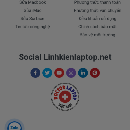
Sửa Macbook
Phương thức thanh toán
Dịch Vụ Cho Pin Dell
Sửa iMac
Phương thức vận chuyển
Sửa Surface
Điều khoản sử dụng
+ Giao pin tận nhà trong nội thành TP.HCM ( Free
Tin tức công nghệ
Chính sách bảo mật
Ship )
Bảo vệ môi trường
+ Hỗ trợ 50% chi phí vận chuyển đối với khách ở các
tỉnh ngoài tphcm.
Social Linhkienlaptop.net
Thanh toán cho pin dell
1. Thanh toán trực tiếp tại văn phòng Cty
DOCTORLAPTOP TẠI TP.HCM
2. Thanh toán chuyển khoản qua ngân hàng
+ Ngoại Thương Việt Nam Vietcombank
Vietcombank (CN Sài Gòn )
Chủ tài khoản : Trần Thiện
Số Tài Khoản : 0071001848675