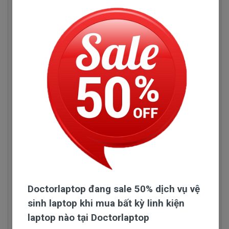
Làm thế nào để cho pin bền và sài được lâu
Dấu hiệu biết pin máy tính xách tay dell
chai?
Vostro 1540 bị chai. mới cắm điện và một
Mình có 10 năm kinh nghiệm về cung cấp pin
lúc pin laptop đã báo đầy nhưng khi sử
laptop. Theo mình các bạn chỉ cần chú ý chút 2
dụng thì lại rất nhanh hết pin.
điểm sau đây thì pin sài được bền và lâu bị chai. -
- Tình trạng dang sử dụng được 15 phút tự
Khi mua pin về nhớ nạp xã 3 lần đối với pin mới
nhiên báo hết pin trong khi đó mới nạp pin 3
để pin được luu thông va kết nối với nhau. - Trong
tiếng liên tục. pin báo đã đầy 100%. Báo pin
thời gian sài thì đơn giản 2 tuần xả hết 1 lần cho
chạy được 2 giờ.
tới khi tín hiệu báo còn 10% thì nạp pin lai là ok.
- Nạp pin liên tục nhưng không thấy nhúc
Linhkienlaptop.net trả lời vào 13/05/2021
nhích gì vẫn 45% nạp cả tiếng mà ko lên được
phần trăm nào.
- Khi dang sử dụng rút dây adapter ra thì máy
tính chạy được 2 giờ. Nhưng khi tắt nhấn nút
nguồn thì máy ko lên nguồn được...
Doctorlaptop đang sale 50% dịch vụ vệ
Gửi câu hỏi
sinh laptop khi mua bất kỳ linh kiện
Nhận biết pin dell Vostro 1540 hư
laptop nào tại Doctorlaptop
trên laptop như thế nào