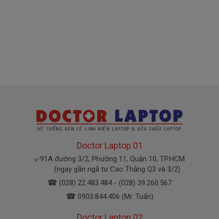
3 sàn xuất nhé )
Pin máy Dell
chính hãng Giá bạn mua là
410k
( Pin Zin này là pin xách tay về nhé )
Bảo Hành Cho Pin Máy Tính Dell
1540
Chế độ bảo hành cho Pin Dell
* 1 đổi 1 trong thời gian bảo hành với những
Doctor Laptop 01
điều kiện như sau:
91A đường 3/2, Phường 11, Quận 10, TP.HCM
- Trong thời gian sài làm việc nếu pin Dell có các hư
✔️
(ngay gần ngã tư Cao Thắng Q3 và 3/2)
hỏng nào (dung lượng giảm tụt pin quá nhiều, pin
☎
(028) 22.483.484 - (028) 39.260.567
Dell độ chai quá 70%) chúng tôi xin được thay mới
☎
0903.844.406 (Mr. Tuấn)
100% cho khách trong thời gian bảo hành.
Doctor Laptop 02