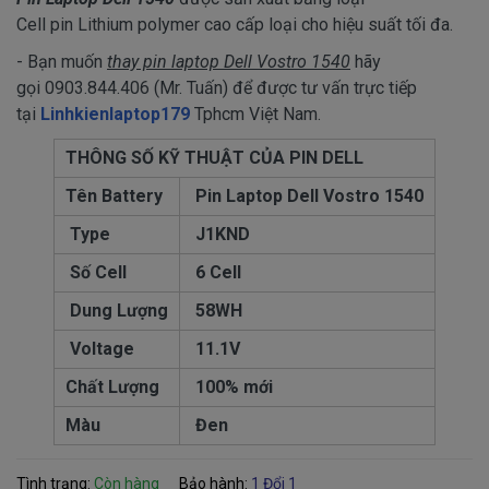
Cell pin Lithium polymer cao cấp loại cho hiệu suất tối đa.
- Bạn muốn
thay pin laptop Dell Vostro 1540
hãy
gọi 0903.844.406 (Mr. Tuấn) để được tư vấn trực tiếp
tại
Linhkienlaptop179
Tphcm Việt Nam.
THÔNG SỐ KỸ THUẬT CỦA PIN DELL
Tên Battery
Pin Laptop Dell Vostro 1540
Type
J1KND
Số Cell
6 Cell
Dung Lượng
58WH
Voltage
11.1V
Chất Lượng
100% mới
Màu
Đen
Tình trạng:
Còn hàng
Bảo hành:
1 Đổi 1