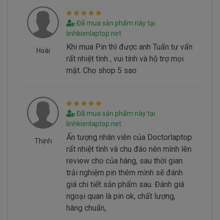
Đã mua sản phẩm này tại
Hình nhận biết pin dell Vostro 1540 bi hư
linhkienlaptop.net
Batery Dell Vostro 1540 tai sao hư
Khi mua Pin thì được anh Tuấn tư vấn
Hoài
rất nhiệt tình , vui tính và hộ trợ mọi
Battery dell Vostro 1540 bị hư tại sao nó hư,
mặt. Cho shop 5 sao
có 2 nguyên nhân sau đây.
- Pin có vòng đời của nó thông thường sau
1000 lần nạp xả thì pin dell sẻ giảm tuổi thọ pin
Đã mua sản phẩm này tại
==> Pin sẻ bị hư
linhkienlaptop.net
- Nguyên nhân do chúng ta sài không đúng
Ấn tượng nhân viên của Doctorlaptop
cách dẫn đến pin bị hư… Không đúng cách là như
Thịnh
rất nhiệt tình và chu đáo nên mình lên
thế nào.
review cho của hàng, sau thời gian
trải nghiệm pin thêm mình sẽ đánh
Sử Dung Pin Như Thế Nào Mới Đúng ===>
Click
giá chi tiết sản phẩm sau. Đánh giá
Here
ngoại quan là pin ok, chất lượng,
hàng chuẩn,