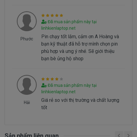
Hình nhận biết pin dell Vostro 3555 bi hư
Đã mua sản phẩm này tại
linhkienlaptop.net
Batery Dell Vostro 3555 tai sao hư
Pin chạy tốt lắm, cảm ơn A Hoàng và
Phước
Battery dell Vostro 3555 bị hư tại sao nó hư,
bạn kỹ thuật đã hỗ trợ mình chọn pin
có 2 nguyên nhân sau đây.
phù hợp và ưng ý nhé. Sẽ giới thiệu
- Pin có vòng đời của nó thông thường sau
bạn bè ủng hộ shop
1000 lần nạp xả thì pin dell sẻ giảm tuổi thọ pin
==> Pin sẻ bị hư
- Nguyên nhân do chúng ta sài không đúng
Đã mua sản phẩm này tại
cách dẫn đến pin bị hư… Không đúng cách là như
linhkienlaptop.net
thế nào.
Giá rẻ so với thị trường và chất lượng
Hải
tốt
Sử Dung Pin Như Thế Nào Mới Đúng ===>
Click
Here
Sản phẩm liên quan