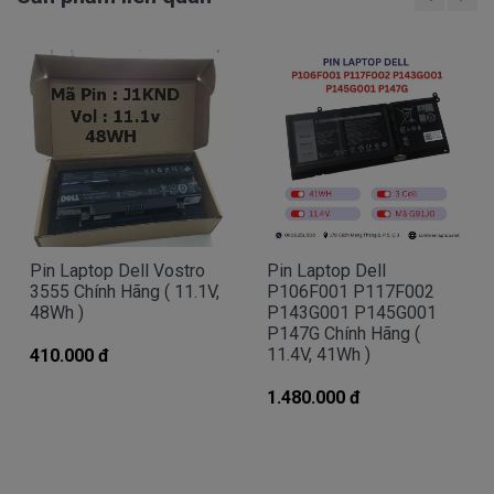
Mua pin Laptop dell Vostro
3555
ở
đâu tại tphcm
Tai tphcm nếu pin của các bạn bị hư, các bạn
có thể đến Doctorlaptop Tại Tphcm để mua.
- Doctorlaptop có đội người kiểm tra và thay
miễn phí cho các bạn nhé.
Bạn chưa biết pin này có phù hợp với laptop của
mình hay không?
Pin Laptop Dell Vostro
Pin Laptop Dell
3555 Chính Hãng ( 11.1V,
P106F001 P117F002
48Wh )
P143G001 P145G001
Bạn chưa biết máy tính Dell của mình là dòng
P147G Chính Hãng (
Vostro, Inspiron, Latitude hay Precision?
11.4V, 41Wh )
410.000 đ
1.480.000 đ
Bạn yên tâm nhé.
Bạn có thể gọi Zalo cho shop tai số
0903.844.406