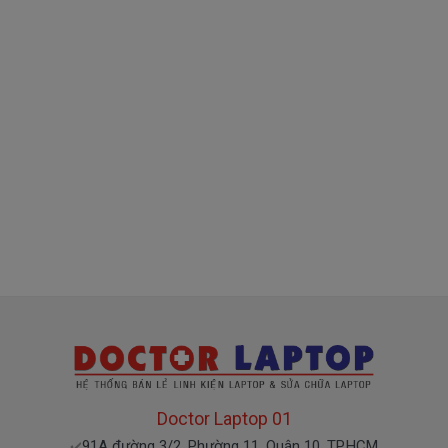
.
(Mr. Tuấn)
À mà thỉnh thoảng shop bận máy một chút, cứ nhắn
tin để chút Doctoplaptop gọi lại cho bạn nhé.
Giá Pin Laptop dell 3555 mua là bao
nhiêu
Trên thị trường thì có nhiều loại pin cho dell
thượng vàng hạ cám chất lượng bèo béo beo giá
thật rẻ củng có. Có nơi bán giá trên trời giá cao ngất
ngưỡng củng có.
Riêng shop Doctorlaptop chỉ có đúng 2 loại
thôi nhé.
Pin máy Dell Vostro Oem pin thay thế
Giá
000k
bán là
Doctor Laptop 01
( Pin Oem pin thay thế của xưởng thứ
91A đường 3/2, Phường 11, Quận 10, TP.HCM
✔️