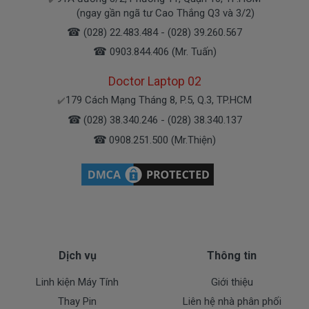
3 sàn xuất nhé )
(ngay gần ngã tư Cao Thắng Q3 và 3/2)
☎
(028) 22.483.484 - (028) 39.260.567
Pin máy Dell
chính hãng Giá bạn mua là
410k
☎
0903.844.406 (Mr. Tuấn)
( Pin Zin này là pin xách tay về nhé )
Doctor Laptop 02
179 Cách Mạng Tháng 8, P.5, Q.3, TP.HCM
✔️
Bảo Hành Cho Pin Máy Tính Dell
☎
(028) 38.340.246 - (028) 38.340.137
3555
☎
0908.251.500 (Mr.Thiện)
Chế độ bảo hành cho Pin Dell
* 1 đổi 1 trong thời gian bảo hành với những
điều kiện như sau:
- Trong thời gian sài làm việc nếu pin Dell có các hư
hỏng nào (dung lượng giảm tụt pin quá nhiều, pin
Dịch vụ
Thông tin
Dell độ chai quá 70%) chúng tôi xin được thay mới
100% cho khách trong thời gian bảo hành.
Linh kiện Máy Tính
Giới thiệu
Thay Pin
Liên hệ nhà phân phối