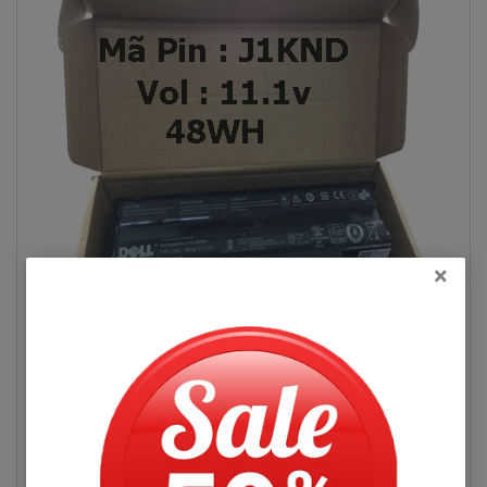
×
Đọc thêm
Hình pin Dell Vostro 3555
Pin Máy Tính Xách Dell Vostro 3555
Hỏi đáp
Những Hư Hỏng Thường Gặp