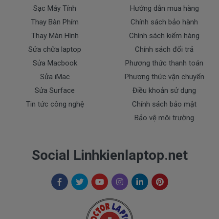
* Các trường hợp không được bảo hành:
Sạc Máy Tính
Hướng dẫn mua hàng
- Pin Dell bị rơi vỡ không còn nguyên dạng.
Thay Bàn Phím
Chính sách bảo hành
- Pin Dell bị ngập nước.
Thay Màn Hình
Chính sách kiểm hàng
- Tem niêm phong dán trên pin bị rách hay có dấu
Sửa chữa laptop
Chính sách đổi trả
hiệu tẩy xóa
Sửa Macbook
Phương thức thanh toán
- Tem bảo hành không còn nguyên vẹn.
Sửa iMac
Phương thức vận chuyển
Cam Kết Chất Lượng Pin Cho Máy
Sửa Surface
Điều khoản sử dụng
Dell
3555
Tin tức công nghệ
Chính sách bảo mật
Bảo vệ môi trường
Doctorlaptop cam kết chỉ nhập pin chất lượng
tốt.
Social Linhkienlaptop.net
* Chúng tôi luôn đặt chất lượng lên hàng đầu
:
- Pin chất lượng cao hoàn hảo nhất.
- Cam kết quí khách sẻ 100% hài lòng
- Pin đã được kiểm tra test kỹ lưỡng trước khi giao
tới tận tay của quí khách.
- Cam kết được đổi trả khi quí khách không hài lòng.