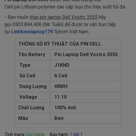
Cell pin Lithium polymer cao cấp loại cho hiệu suất tối đa.
- Bạn muốn
thay pin laptop Dell Vostro 3555
hãy
gọi 0903.844.406 (Mr. Tuấn) để được tư vấn trực tiếp
tại
Linhkienlaptop179
Tphcm Việt Nam.
THÔNG SỐ KỸ THUẬT CỦA PIN DELL
Tên Battery
Pin Laptop Dell Vostro
3555
Type
J1KND
Số Cell
6 Cell
Dung Lượng
48WH
Voltage
11.1V
Chất Lượng
100% mới
Màu
Đen
Tình trạng:
Còn hàng
Bảo hành:
1 Đổi 1