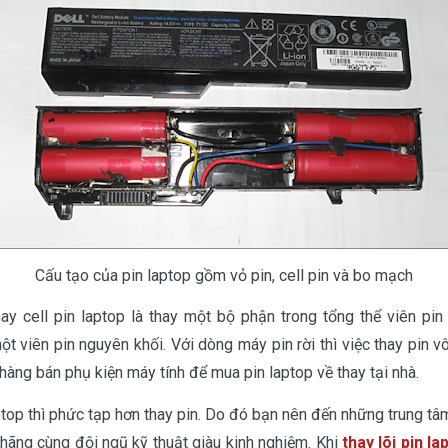
Cấu tạo của pin laptop gồm vỏ pin, cell pin và bo mạch
hay cell pin laptop là thay một bộ phận trong tổng thể viên pin 
ột viên pin nguyên khối. Với dòng máy pin rời thì việc thay pin 
hàng bán phụ kiện máy tính để mua pin laptop về thay tại nhà.
aptop thì phức tạp hơn thay pin. Do đó bạn nên đến những trung tâ
 hãng cùng đội ngũ kỹ thuật giàu kinh nghiệm. Khi
thay lõi pin la