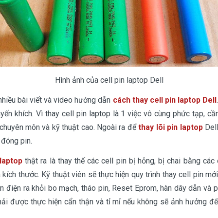
Hình ảnh của cell pin laptop Dell
 nhiều bài viết và video hướng dẫn
cách thay cell pin laptop Dell
ến khích. Vì thay cell pin laptop là 1 việc vô cùng phức tạp, cầ
chuyên môn và kỹ thuật cao. Ngoài ra để
thay lõi pin laptop
Dell
 đóng pin.
 laptop
thật ra là thay thế các cell pin bị hỏng, bị chai bằng các
 kích thước. Kỹ thuật viên sẽ thực hiện quy trình thay cell pin m
ẫn điện ra khỏi bo mạch, tháo pin, Reset Eprom, hàn dây dẫn và 
phải được thực hiện cẩn thận và tỉ mỉ nếu không sẽ ảnh hưởng đ