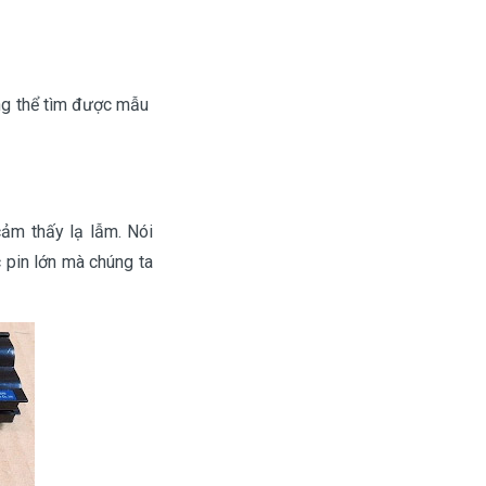
hông thể tìm được mẫu
cảm thấy lạ lẫm. Nói
c pin lớn mà chúng ta