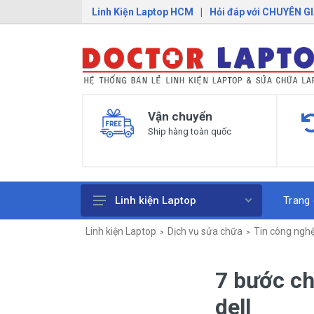
Linh Kiện Laptop HCM
|
Hỏi đáp với CHUYÊN G
Vận chuyển
Ship hàng toàn quốc
Trang
Linh kiện Laptop
Linh kiện Laptop
Dịch vụ sửa chữa
Tin công ngh
Pin Laptop
Sạc Laptop
7 bước ch
Bàn Phím Laptop
dell
Linh Kiện Macbook