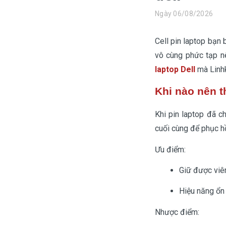
Màn hình laptop
Ngày 06/08/2026
Ổ cứng SSD laptop
Cell pin laptop bạn 
Ram Máy Tính
vô cùng phức tạp n
Dịch vụ thay pin Surface chính
laptop
Dell
mà Linhk
hãng, uy tín tại tphcm
Khi nào nên t
Thay sạc Surface Pro
Thay màn hình Surface Pro
Khi pin laptop đã c
cuối cùng để phục hồ
Quạt Laptop
Ưu điểm:
Giữ được viê
Hiệu năng ổn
Nhược điểm: