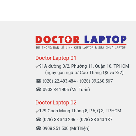
Doctor Laptop 01
91A đường 3/2, Phường 11, Quận 10, TP.HCM
✔️
(ngay gần ngã tư Cao Thắng Q3 và 3/2)
☎
(028) 22.483.484 - (028) 39.260.567
☎
0903.844.406 (Mr. Tuấn)
Doctor Laptop 02
179 Cách Mạng Tháng 8, P.5, Q.3, TP.HCM
✔️
☎
(028) 38.340.246 - (028) 38.340.137
☎
0908.251.500 (Mr.Thiện)