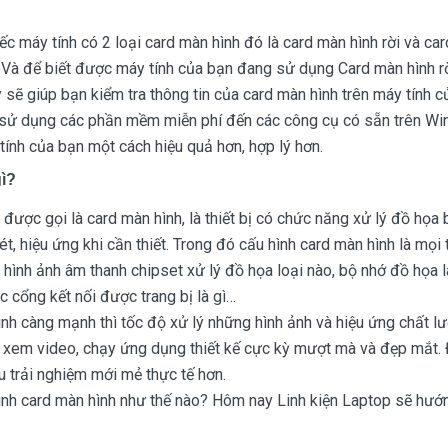
iếc máy tính có 2 loại card màn hình đó là card màn hình rời và ca
. Và để biết được máy tính của bạn đang sử dụng Card màn hình r
sẽ giúp bạn kiểm tra thông tin của card màn hình trên máy tính củ
 sử dụng các phần mềm miễn phí đến các công cụ có sẵn trên Wi
ính của bạn một cách hiệu quả hơn, hợp lý hơn.
gì?
được gọi là card màn hình, là thiết bị có chức năng xử lý đồ họa
t, hiệu ứng khi cần thiết. Trong đó cấu hình card màn hình là mọi
ý hình ảnh âm thanh chipset xử lý đồ họa loại nào, bộ nhớ đồ họa l
ác cổng kết nối được trang bị là gì…
nh càng mạnh thì tốc độ xử lý những hình ảnh và hiệu ứng chất l
xem video, chạy ứng dụng thiết kế cực kỳ mượt mà và đẹp mắt.
u trải nghiệm mới mẻ thực tế hơn.
nh card màn hình như thế nào? Hôm nay Linh kiện Laptop sẽ hướ