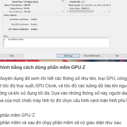
n hình bằng cách dùng phần mềm GPU-Z
huyên dụng để xem chi tiết các thông số như tên, loại GPU, công
ớ tốc độ truy xuất, GPU Clock, và tốc độ các luồng dữ liệu khi n
ng và khi sử dụng tối đa. Dựa vào những thông số này, người dù
ọa của một chiếc máy tính từ đó chọn cấu hình card màn hình phù
i phần mềm GPU-Z.
 phần mềm và sau đó chạy phần mềm sẽ có giao diện như sau: