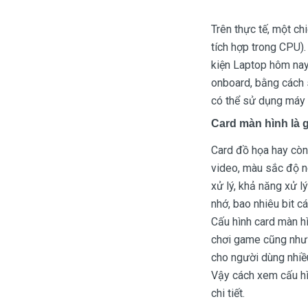
Màn hình laptop
Trên thực tế, một ch
Ổ cứng SSD laptop
tích hợp trong CPU)
kiện Laptop hôm nay 
Ram Máy Tính
onboard, bằng cách
Dịch vụ thay pin Surface chính
có thể sử dụng máy t
hãng, uy tín tại tphcm
Card màn hình là 
Thay sạc Surface Pro
Card đồ họa hay còn 
Thay màn hình Surface Pro
video, màu sắc độ né
Quạt Laptop
xử lý, khả năng xử l
nhớ, bao nhiêu bit c
Cấu hình card màn hì
chơi game cũng như 
cho người dùng nhiề
Vậy cách xem cấu hì
chi tiết.