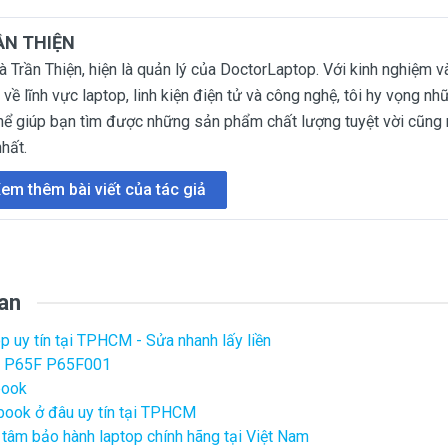
ẦN THIỆN
là Trần Thiện, hiện là quản lý của DoctorLaptop. Với kinh nghiệm 
về lĩnh vực laptop, linh kiện điện tử và công nghệ, tôi hy vọng nh
hể giúp bạn tìm được những sản phẩm chất lượng tuyệt vời cũng 
nhất.
em thêm bài viết của tác giả
uan
op uy tín tại TPHCM - Sửa nhanh lấy liền
on P65F P65F001
book
book ở đâu uy tín tại TPHCM
g tâm bảo hành laptop chính hãng tại Việt Nam