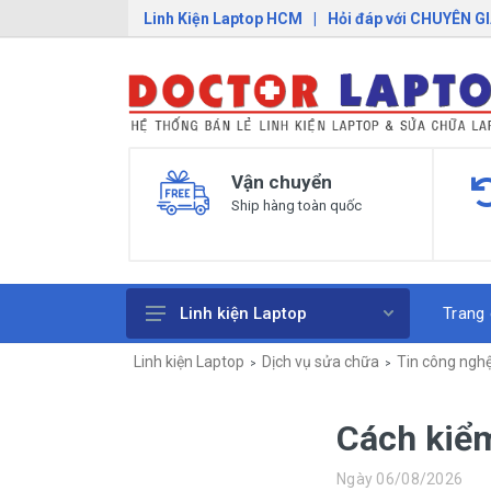
Linh Kiện Laptop HCM
|
Hỏi đáp với CHUYÊN G
Vận chuyển
Ship hàng toàn quốc
Trang
Linh kiện Laptop
Linh kiện Laptop
Dịch vụ sửa chữa
Tin công ngh
Pin Laptop
Sạc Laptop
​Cách kiể
Bàn Phím Laptop
Ngày 06/08/2026
Linh Kiện Macbook