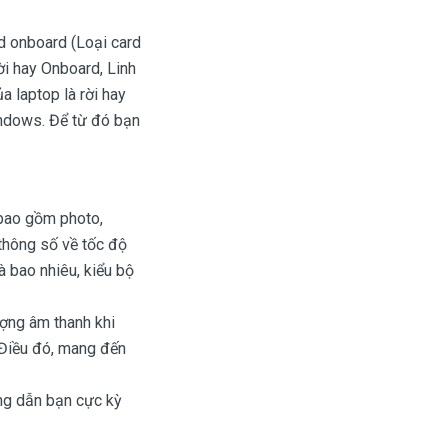
rd onboard (Loại card
ời hay Onboard, Linh
a laptop là rời hay
ndows. Để từ đó bạn
 bao gồm photo,
 thông số về tốc độ
à bao nhiêu, kiểu bộ
ượng âm thanh khi
 Điều đó, mang đến
ng dẫn bạn cực kỳ