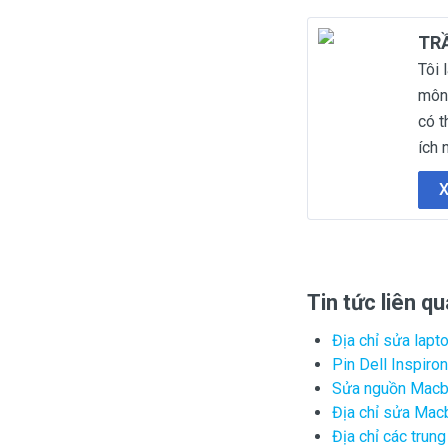
TR
Tôi 
môn 
có t
ích 
X
Tin tức liên q
Địa chỉ sửa lapt
Pin Dell Inspir
Sửa nguồn Mac
Địa chỉ sửa Mac
Địa chỉ các trun