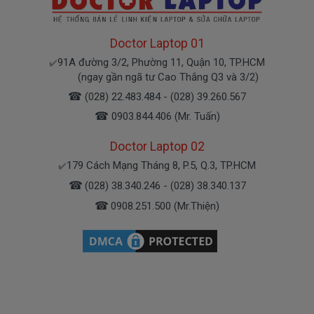
Doctor Laptop 01
91A đường 3/2, Phường 11, Quận 10, TP.HCM
✔️
(ngay gần ngã tư Cao Thắng Q3 và 3/2)
☎
(028) 22.483.484 - (028) 39.260.567
☎
0903.844.406 (Mr. Tuấn)
Doctor Laptop 02
179 Cách Mạng Tháng 8, P.5, Q.3, TP.HCM
✔️
☎
(028) 38.340.246 - (028) 38.340.137
☎
0908.251.500 (Mr.Thiện)