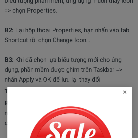
biểu tượng phần mềm, ứng dụng muốn thay icon
=> chọn Properties.
B2:
Tại hộp thoại Properties, bạn nhấn vào tab
Shortcut rồi chọn Change Icon...
B3:
Khi đã chọn lựa biểu tượng mới cho ứng
dụng, phần mềm được ghim trên Taskbar =>
nhấn Apply và OK để lưu lại thay đổi.
Thay đổi icon biểu tượng trên desktop
×
B1:
Tại thanh tìm kiếm trên Windows 10, bạn
nhập từ khóa icon => nhấn vào tùy chọn Show
or hide common icons on the desktop.