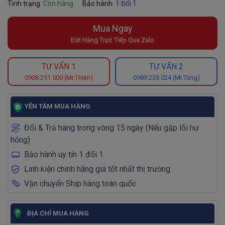
Tình trạng:
Còn hàng
Bảo hành:
1 Đổi 1
Mua Ngay
Đặt Hàng Trực Tiếp Qua Zalo
TƯ VẤN 1
TƯ VẤN 2
0908.251.500 (Mr.Thiện)
0989.233.024 (Mr.Tùng)
YÊN TÂM MUA HÀNG
Đổi & Trả hàng trong vòng 15 ngày (Nếu gặp lỗi hư
hỏng)
Bảo hành uy tín 1 đổi 1
Linh kiện chính hãng giá tốt nhất thị trường
Vận chuyển Ship hàng toàn quốc
ĐỊA CHỈ MUA HÀNG