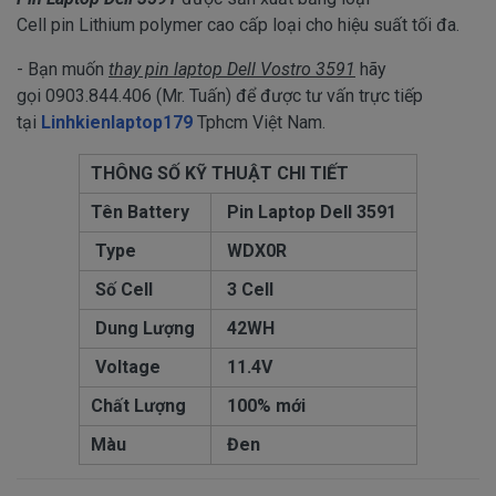
Cell pin Lithium polymer cao cấp loại cho hiệu suất tối đa.
- Bạn muốn
thay pin laptop Dell Vostro 3591
hãy
gọi 0903.844.406 (Mr. Tuấn) để được tư vấn trực tiếp
tại
Linhkienlaptop179
Tphcm Việt Nam.
THÔNG SỐ KỸ THUẬT CHI TIẾT
Tên Battery
Pin Laptop Dell 3591
Type
WDX0R
Số Cell
3 Cell
Dung Lượng
42WH
Voltage
11.4V
Chất Lượng
100% mới
Màu
Đen