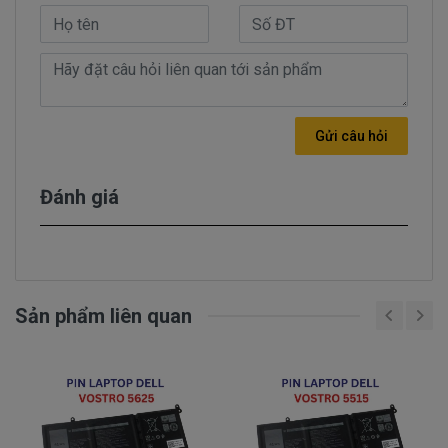
dụng thì lại rất nhanh hết pin.
- Tình trạng dang sử dụng được 15 phút tự
nhiên báo hết pin trong khi đó mới nạp pin 3
tiếng liên tục. pin báo đã đầy 100%. Báo pin
chạy được 2 giờ.
- Nạp pin liên tục nhưng không thấy nhúc
Gửi câu hỏi
nhích gì vẫn 45% nạp cả tiếng mà ko lên được
phần trăm nào.
Đánh giá
- Khi dang sử dụng rút dây adapter ra thì máy
tính chạy được 2 giờ. Nhưng khi tắt nhấn nút
nguồn thì máy ko lên nguồn được...
Sản phẩm liên quan
Nhận biết pin dell Vostro 3591 hư
trên laptop như thế nào
Pin Dell Precision, Inspiron, Latitude, Vostro bị
hư làm sao chúng ta nhận biết?
Có 3 cách để nhận biết pin dell Vostro 3591 bị hư