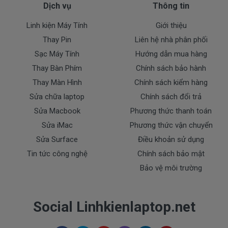
Dịch vụ
Thông tin
thượng vàng hạ cám chất lượng bèo béo beo giá
thật rẻ củng có. Có nơi bán giá trên trời giá cao ngất
Linh kiện Máy Tính
Giới thiệu
ngưỡng củng có.
Thay Pin
Liên hệ nhà phân phối
Riêng shop Doctorlaptop chỉ có đúng 2 loại
Sạc Máy Tính
Hướng dẫn mua hàng
thôi nhé.
Thay Bàn Phím
Chính sách bảo hành
Thay Màn Hình
Chính sách kiểm hàng
Pin máy Dell Vostro Oem pin thay thế
Giá
Sửa chữa laptop
Chính sách đổi trả
000k
bán là
Sửa Macbook
Phương thức thanh toán
( Pin Oem pin thay thế của xưởng thứ
Sửa iMac
Phương thức vận chuyển
3 sàn xuất nhé )
Sửa Surface
Điều khoản sử dụng
Tin tức công nghệ
Chính sách bảo mật
Pin máy Dell
chính hãng Giá bạn mua là
980k
Bảo vệ môi trường
( Pin Zin này là pin xách tay về nhé )
Social Linhkienlaptop.net
Bảo Hành Cho Pin Máy Tính Dell