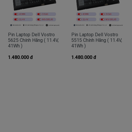
- Một là khi mở nút nguồn trước khi xuất hiện lo
go Dell sẻ có dòng thông báo pin bị hư cần thay
pin.
- Hai là chúng ta rê con chuột vào biểu tượng
Pin Laptop Dell Vostro
Pin Laptop Dell Vostro
cục pin phía dưới bên tay phải nếu thấy dòng thông
5625 Chính Hãng ( 11.4V,
5515 Chính Hãng ( 11.4V,
báo “ Need replace battery” là chúng ta biết pin
41Wh )
41Wh )
laptop Dell của chúng ta bị hư.
1.480.000 đ
1.480.000 đ
- Ba là ngay đèn tín hiệu của cục pin sẻ chuyển
sang màu cam.
Hình nhận biết pin dell Vostro 3591 bi hư
Batery Dell Vostro 3591 tai sao hư
Battery dell Vostro 3591 bị hư tại sao nó hư,
có 2 nguyên nhân sau đây.
- Pin có vòng đời của nó thông thường sau