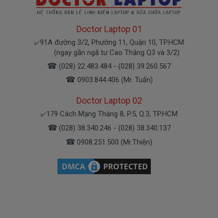
Bạn chưa biết pin này có phù hợp với laptop của
mình hay không?
Doctor Laptop 01
91A đường 3/2, Phường 11, Quận 10, TP.HCM
✔️
(ngay gần ngã tư Cao Thắng Q3 và 3/2)
Bạn chưa biết máy tính Dell của mình là dòng
☎
Vostro, Inspiron, Latitude hay Precision?
(028) 22.483.484 - (028) 39.260.567
☎
0903.844.406 (Mr. Tuấn)
Bạn yên tâm nhé.
Doctor Laptop 02
179 Cách Mạng Tháng 8, P.5, Q.3, TP.HCM
✔️
Bạn có thể gọi Zalo cho shop tai số
0903.844.406
☎
(028) 38.340.246 - (028) 38.340.137
.
(Mr. Tuấn)
☎
À mà thỉnh thoảng shop bận máy một chút, cứ nhắn
0908.251.500 (Mr.Thiện)
tin để chút Doctoplaptop gọi lại cho bạn nhé.
Giá Pin Laptop dell 3591 mua là bao
nhiêu
Trên thị trường thì có nhiều loại pin cho dell