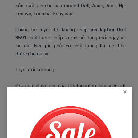
sản xuất pin cho các modell Dell, Asus, Acer, Hp,
Lenovo, Toshiba, Sony vaio.
Chúng tôi tuyệt đối không nhập
pin laptop Dell
3591
chất lượng thấp, vì pin sử dụng mổi ngày và
lâu dài. Nên pin phải có chất lượng thì mới bền
được nhé quí vị.
Tuyệt đối là không.
Đội ngũ nhập pin của Doctorlaptop làm việc rất
×
chăm chỉ test pin và kiểm tra pin liên tục để chỉ
tuyển chọn những nhà phân phối pin có uy tín và
chuyên sản xuất pin chất lượng tốt.