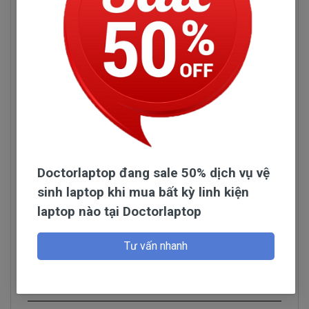
Doctorlaptop đang sale 50% dịch vụ vệ
Hình pin laptop Dell Vostro 3591
sinh laptop khi mua bất kỳ linh kiện
laptop nào tại Doctorlaptop
Pin Máy Tính Xách Dell Vostro 3591
Những Hư Hỏng Thường Gặp
Đọc thêm
Tư vấn nhanh
Dấu hiệu biết pin máy tính xách tay dell
Hỏi đáp
Vostro 3591 bị chai. mới cắm điện và một
lúc pin laptop đã báo đầy nhưng khi sử