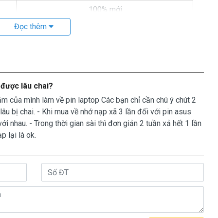
100% mới
Đọc thêm
Đen
op Asus A540L Tại Sao Bị HƯ
 nó hư, có 2 nguyên nhân sau đây.
 sau 1000 lần nạp xả thì pin dell sẻ giảm tuổi thọ pin ==>
 được lâu chai?
m của mình làm về pin laptop Các bạn chỉ cần chú ý chút 2
 đúng cách dẫn đến pin bị hư… Không đúng cách là như thế
âu bị chai. - Khi mua về nhớ nạp xã 3 lần đối với pin asus
i nhau. - Trong thời gian sài thì đơn giản 2 tuần xả hết 1 lần
p lại là ok.
>
Click Here
iệt độ trên 65 độ (149F)
us A540L Chính Hãng Ở Đâu
c bạn bị hư, các bạn có thể đến Doctorlaptop để mua rất