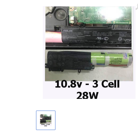
Màn hình laptop
Ổ cứng SSD laptop
Ram Máy Tính
Dịch vụ thay pin Surface chính
hãng, uy tín tại tphcm
Thay sạc Surface Pro
Thay màn hình Surface Pro
Quạt Laptop