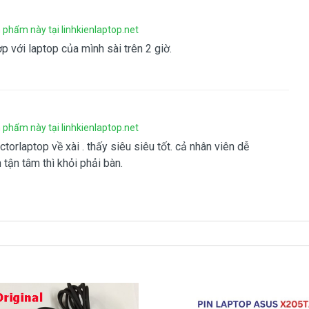
n máy tính Asus A540L thượng vàng hạ cám chất lượng bèo
 giá trên trời giá cao ngất ngưỡng củng có.
phẩm này tại linhkienlaptop.net
thôi nhé.
p với laptop của mình sài trên 2 giờ.
ế
Giá bán là
Call
thứ 3 sàn xuất nhé )
phẩm này tại linhkienlaptop.net
torlaptop về xài . thấy siêu siêu tốt. cả nhân viên dễ
g Giá bạn mua là
980k
 tận tâm thì khỏi phải bàn.
 - có siêu )
n mãi hấp dẫn dành cho qui khách khi mua sản sẩm bằng ứng
 có thông tin mô tả chi tiết khuyến mãi cùng Doctorlaptop.
 Hành Nhanh 1 Đổi 1