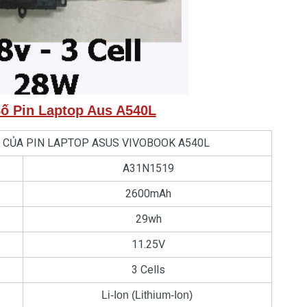
ố Pin Laptop Aus A540L
IẾT CỦA PIN LAPTOP ASUS VIVOBOOK A540L
A31N1519
2600mAh
29wh
11.25V
3 Cells
Li-Ion (Lithium-Ion)