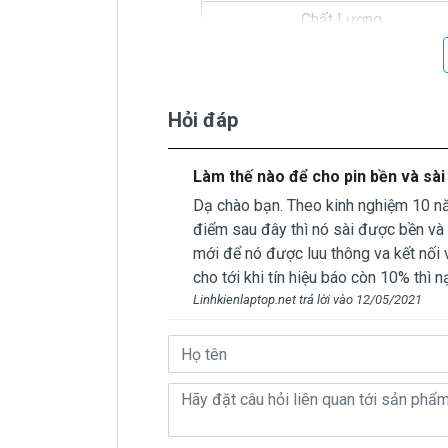
Chất Lượng
Màu
Pin Máy Lapt
Hỏi đáp
Pin Laptop Asus A540L bị hư tại sao
- Pin có vòng đời của nó thông thường
Làm thế nào để cho pin bền và sài
Pin sẻ bị hư
Dạ chào bạn. Theo kinh nghiệm 10 nă
- Nguyên nhân do chúng ta sài không
điểm sau đây thì nó sài được bền và l
nào.
mới để nó được luu thông va kết nối vớ
cho tới khi tín hiệu báo còn 10% thì nạ
Sử Dung Như Thế Nào Mới Đúng ===
Linhkienlaptop.net trả lời vào 12/05/2021
Chú ý quan trọng : Không để pin ở nh
Mua Pin As
Tai tphcm nếu pin Asus A540L của cá