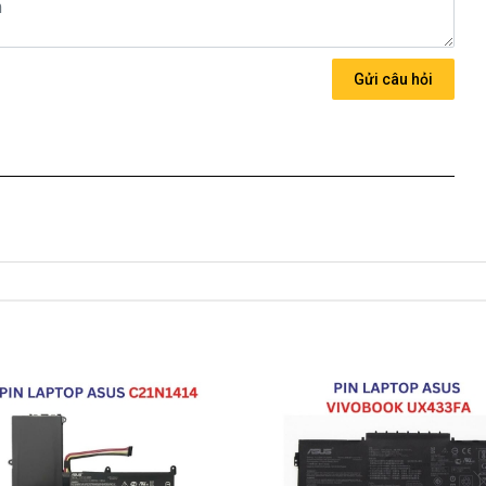
 hãng Giá bạn mua là
980k
Gửi câu hỏi
 về nhé )
 Cho Pin Asus C21N1401
1401
ới những điều kiện như sau:
Asus có các hư hỏng nào (dung lượng giảm tụt pin quá nhiều,
in được thay mới 100% cho khách trong thời gian bảo hành.
ành:
dạng.