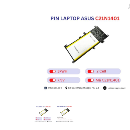
Màn hình laptop
Ổ cứng SSD laptop
Ram Máy Tính
Dịch vụ thay pin Surface chính
hãng, uy tín tại tphcm
Thay sạc Surface Pro
Thay màn hình Surface Pro
Quạt Laptop