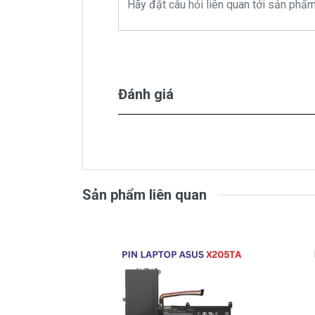
Pin laptop
Asus
C21N1401
chính
( Pin Zin này là pin xách tay
Đánh giá
Bảo Hành
Chế độ bảo hành cho Pin
Asus
C21N
Sản phẩm liên quan
* 1 đổi 1 trong thời gian bảo hành v
- Trong thời gian sài làm việc nếu pin 
pin Asus độ chai quá 70%) chúng tôi x
* Các trường hợp không được bảo h
- Pin Asus bị rơi vỡ không còn nguyên 
- Pin Asus bị ngập nước.