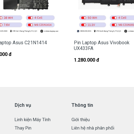
hay có dấu hiệu tẩy xóa
.
ng Cho Pin Laptop Asus C21N1401
laptop Asus C21N1414
Pin Laptop Asus Vivobook
UX433FA
laptop Asus
C21N1401
chất lượng tốt.
000 đ
trên hết
:
1.280.000 đ
ớc khi giao tới tận tay của quí khách.
ông hài lòng.
Dịch vụ
Thông tin
ch Vụ Cho Pin Asus
Linh kiện Máy Tính
Giới thiệu
CM ( Free Ship )
Thay Pin
Liên hệ nhà phân phối
i khách ở các tỉnh ngoài tphcm.