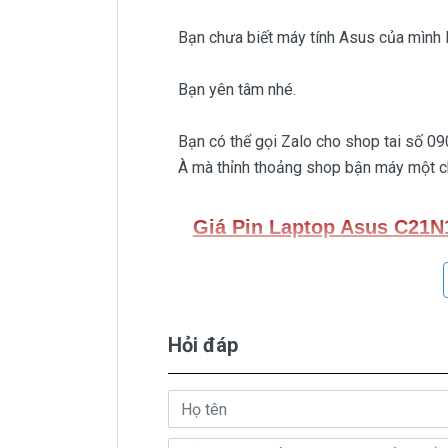
Bạn chưa biết máy tính Asus của mình
Bạn yên tâm nhé.
Bạn có thể gọi Zalo cho shop tai số 0
À mà thỉnh thoảng shop bận máy một chú
Giá Pin Laptop Asus
C21N
Trên thị trường thì có nhiều loại p
bèo béo beo giá thật rẻ củng có. Có nơi
Hỏi đáp
Riêng shop Doctorlaptop chỉ có đúng
Pin Asus
C21N1401
Oem pin tha
( Pin Oem pin thay thế của xưở