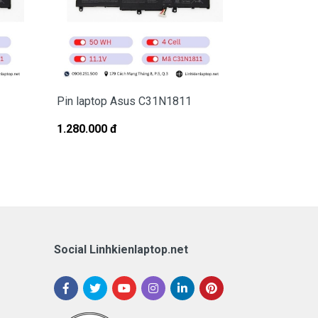
Pin laptop Asus C31N1811
Pin Laptop 
16X OLED 
1.280.000 đ
1.980.000 đ
Social Linhkienlaptop.net