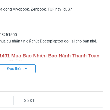
 là dòng Vivobook, Zenbook, TUF hay ROG?
908251500.
t, cứ nhắn tin để chút Doctoplaptop gọi lại cho bạn nhé.
1401
Mua Bao Nhiêu Bảo Hành Thanh Toán
Thế Nào
Đọc thêm
in laptop Asus C21N1401
thượng vàng hạ cám chất lượng
 bán giá trên trời giá cao ngất ngưỡng củng có.
 2 loại thôi nhé.
y thế
Giá bán là
7
80k
ng thứ 3 sàn xuất nhé )