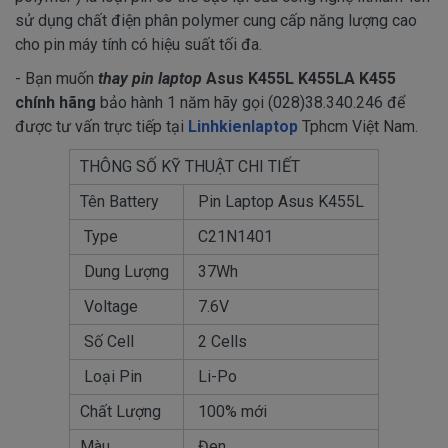
sử dụng chất điện phân polymer cung cấp năng lượng cao
cho pin máy tính có hiệu suất tối đa.
- Bạn muốn
thay pin laptop
Asus K455L K455LA K455
chính hãng
bảo hành 1 năm hãy gọi (028)38.340.246 để
được tư vấn trực tiếp tại
Linhkienlaptop
Tphcm Việt Nam.
THÔNG SỐ KỸ THUẬT CHI TIẾT
Tên Battery
Pin Laptop Asus K455L
Type
C21N1401
Dung Lượng
37Wh
Voltage
7.6V
Số Cell
2 Cells
Loại Pin
Li-Po
Chất Lượng
100% mới
Màu
Đen