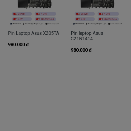
Hãng Ở Đâu Uy Tín Tại Tphcm
Tai tphcm nếu pin laptop Asus K455L của các
bạn bị hư, các bạn có thể đến Doctorlaptop để mua
Pin Laptop Asus X205TA
Pin laptop Asus
rất tiện lợi và tin cậy nhé.
C21N1414
980.000 đ
- Chúng tôi có đội người kiểm tra và thay sản
980.000 đ
phẩm linh kiện laptop miễn phí các bạn nhé.
Bạn chưa biết pin laptop này có phù hợp với laptop
của mình hay không?
Bạn chưa biết máy tính Asus của mình là
dòng
Transformer Book, VivoBook Flip, ZenBook Flip,
Chromebook flip,
ExpertBook, ProArt StudioBook, TUF Gaming,
EeeBook, G Series, N Series, K Series, X Series, E
Series, Q Series, U Series, B Series, V Series, F, Series,