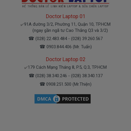
Pin laptop Asus K455 Oem pin thay thế
Giá
Call
bán là
Doctor Laptop 01
91A đường 3/2, Phường 11, Quận 10, TP.HCM
( Pin Oem loại thay thế của xưởng
✔️
(ngay gần ngã tư Cao Thắng Q3 và 3/2)
thứ 3 sàn xuất nhé )
☎
(028) 22.483.484 - (028) 39.260.567
Thay Pin laptop Asus K455L
chính hãng Giá
☎
0903.844.406 (Mr. Tuấn)
980k
bạn mua là
Doctor Laptop 02
179 Cách Mạng Tháng 8, P.5, Q.3, TP.HCM
✔️
( Pin laptop Zin này là pin xách tay
☎
về - có siêu )
(028) 38.340.246 - (028) 38.340.137
☎
0908.251.500 (Mr.Thiện)
​-
Có nhiều chế độ siêu ưu đãi khuyến mãi hấp dẫn
dành cho qui khách khi mua sản sẩm bằng ứng dụng
online nhé.
- Đăng ký đánh giá và bình luận bên dưới để có thông
tin mô tả chi tiết khuyến mãi cùng Doctorlaptop.
Cách Tiết Kiệm Pin Cho Laptop