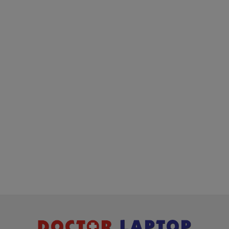
A Series, T Series?
Bạn yên tâm nhé.
Bạn có thể gọi Zalo cho shop tai số 0908251500.
À mà thỉnh thoảng shop bận máy một chút, ở đâu cứ
nhắn tin để chút mình sẻ gọi lại cho bạn nhé.
Giá Pin Máy Tính Asus K455L Là Bao
Nhiêu
Trên thị trường thì có nhiều loại pin máy tính
Asus K455LA thượng vàng hạ cám chất lượng bèo
béo beo giá thật rẻ củng có. Có nơi bán giá trên trời
giá cao ngất ngưỡng củng có.
Riêng shop mình chỉ có đúng 2 loại thôi nhé.