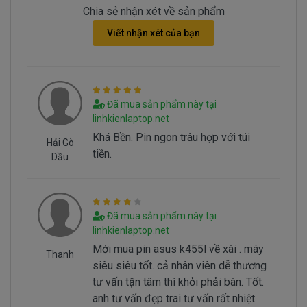
sang màu cam.
Chia sẻ nhận xét về sản phẩm
Viết nhận xét của bạn
Hình ảnh nhận biết Pin Asus K455L bi hư
Battery Asus K455L tai sao hư
Đã mua sản phẩm này tại
Battery Asus K455L bị hư tại sao nó hư, có 2
linhkienlaptop.net
nguyên nhân sau đây.
Khá Bền. Pin ngon trâu hợp với túi
Hải Gò
tiền.
- Pin laptop có vòng đời của nó thông thường
Dầu
sau 1000 lần sạc và xả thì pin laptop sẻ giảm tuổi
thọ ==> Pin sẻ bị hư
- Nguyên nhân do chúng ta sài không đúng
Đã mua sản phẩm này tại
cách dẫn đến pin bị hư… Không đúng cách là như
linhkienlaptop.net
thế nào chúng ta cùng xem tiếp nhé.
Mới mua pin asus k455l về xài . máy
Thanh
siêu siêu tốt. cả nhân viên dễ thương
Laptop thời đại từ 2016 đến nay chỉ sử dụng pin lithium
tư vấn tận tâm thì khỏi phải bàn. Tốt.
ion, với một số model mỏng hơn sử dụng kỹ thuật công
anh tư vấn đẹp trai tư vấn rất nhiệt
nghệ lithium polymer phẳng hơn. Hai công nghệ này đã