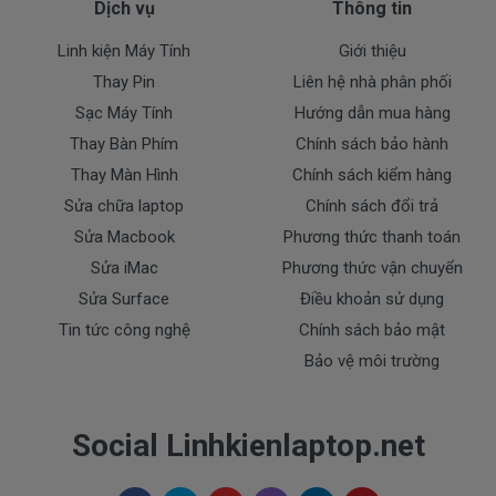
Dịch vụ
Thông tin
Bí quyết để tiết kiệm pin cho laptop sử dụng
Linh kiện Máy Tính
Giới thiệu
được lâu bền như sau.
Thay Pin
Liên hệ nhà phân phối
Cài đặt chế độ tiết kiệm pin, hạ thấp độ sáng màn
Sạc Máy Tính
Hướng dẫn mua hàng
hình, hạ thấp cpu, sử dụng chế độ power save… là
Thay Bàn Phím
Chính sách bảo hành
những cách để chúng ta tiết kiệm pin cho laptop sử
Thay Màn Hình
Chính sách kiểm hàng
dụng được dài hơn.
Sửa chữa laptop
Chính sách đổi trả
Sửa Macbook
Phương thức thanh toán
Sử dụng chế độ Power Save nhé các bạn click
Sửa iMac
Phương thức vận chuyển
chuột phải vào cục pin sau đó chọn Power
Sửa Surface
Điều khoản sử dụng
Options xong Click vào phần Power Save là
Tin tức công nghệ
Chính sách bảo mật
xong nhé.
Bảo vệ môi trường
Hạ thấp độ sáng của màn hình xuống thấp nhất
sẻ tiết kiệm được kha khá pin nhé. Như chúng ta
biết màn hình là thành phần chính tiêu tốn nhiều
Social Linhkienlaptop.net
điện năng nhất.