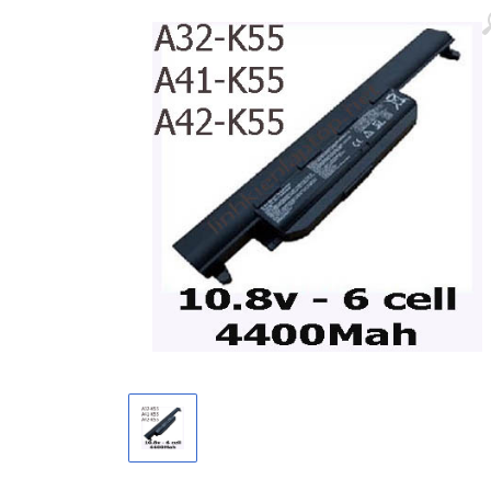
Màn hình laptop
Ổ cứng SSD laptop
Ram Máy Tính
Dịch vụ thay pin Surface chính
hãng, uy tín tại tphcm
Thay sạc Surface Pro
Thay màn hình Surface Pro
Quạt Laptop