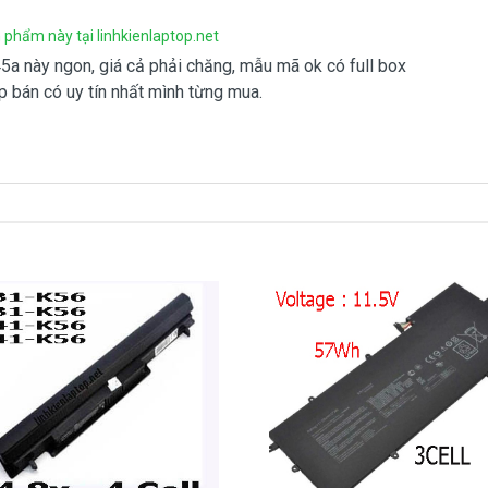
laptop của mình hay không?
phẩm này tại linhkienlaptop.net
5a này ngon, giá cả phải chăng, mẫu mã ok có full box
à dòng
Zenbook,
Vivobook, Chromebook, Transformer,
op bán có uy tín nhất mình từng mua.
k
?
908251500.
t, cứ nhắn tin để chút Doctoplaptop gọi lại cho bạn nhé.
p Asus K45A mua là bao nhiêu
ợng vàng hạ cám chất lượng bèo béo beo giá thật rẻ củng
ất ngưỡng củng có.
 2 loại thôi nhé.
hiêu tiền
CALL