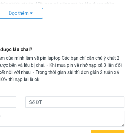
nhúc nhích gì vẫn 45% nạp cả tiếng mà ko lên được phần
Đọc thêm
r ra thì laptop chạy được 2 giờ. Nhưng khi tắt nhấn nút
..
 được lâu chai?
s K45A hư trên laptop như thế nào
m của mình làm về pin laptop Các bạn chỉ cần chú ý chút 2
omebook, Transformer, ExpertBook, Rog ProArt
ợc bền và lâu bị chai. - Khi mua pin về nhớ nạp xã 3 lần đối
n biết?
t nối với nhau. - Trong thời gian sài thì đơn giản 2 tuần xả
bị hư
10% thì nạp lai là ok.
 hiện lo go Asus sẻ có dòng thông báo battery laptop bị hư
ểu tượng battery phía dưới bên tay phải nếu thấy dòng
úng ta biết Battery của chúng ta bị hư.
attery sẻ chuyển sang màu cam.