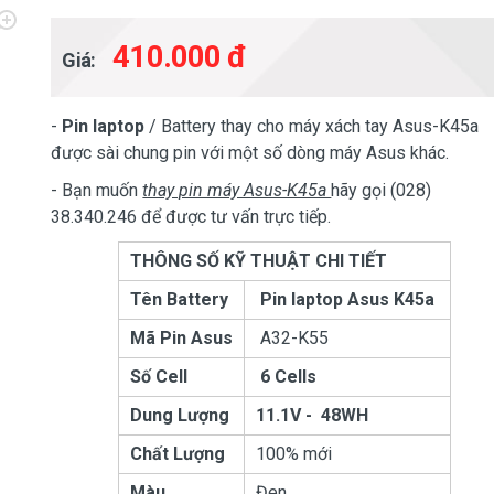
410.000 đ
Giá:
-
Pin laptop
/ Battery thay cho máy xách tay Asus-K45a
được sài chung pin với một số dòng máy Asus khác.
- Bạn muốn
thay pin máy Asus-K45a
hãy gọi (028)
38.340.246 để được tư vấn trực tiếp.
THÔNG SỐ KỸ THUẬT CHI TIẾT
Tên Battery
Pin laptop Asus K45a
Mã Pin Asus
A32-K55
Số Cell
6 Cells
Dung Lượng
11.1V - 48WH
Chất Lượng
100% mới
Màu
Đen