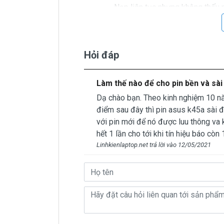
- Nạp liên tục nhưng không thấy 
trăm nào.
- Khi dang sử dụng rút dây adapte
nguồn thì máy ko lên nguồn được.
Hỏi đáp
Làm thế nào để cho pin bền và sài
Nhận biết pin Asu
Dạ chào bạn. Theo kinh nghiệm 10 nă
Pin Asus
Zenbook,
Vivobook, Chr
điểm sau đây thì pin asus k45a sài đư
Studiobook
bị hư làm sao chúng ta nhậ
với pin mới để nó được luu thông va kế
Có 3 cách để nhận biết pin Asus K45A 
hết 1 lần cho tới khi tín hiệu báo còn 
- Một là khi mở laptop trước khi xuất
Linhkienlaptop.net trả lời vào 12/05/2021
cần thay.
- Hai là chúng ta rê con chuột vào bi
thông báo “ Need replace battery” là ch
- Ba là ngay đèn tín hiệu của cục b