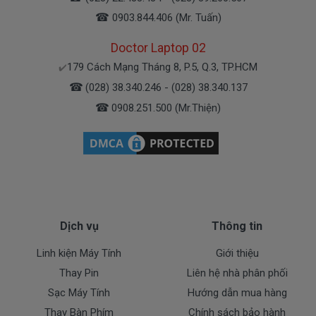
( Pin Oem pin thay thế của xưởng thứ
☎
0903.844.406 (Mr. Tuấn)
3 sàn xuất nhé )
Doctor Laptop 02
Pin máy Dell
chính hãng Giá bạn mua là
980k
179 Cách Mạng Tháng 8, P.5, Q.3, TP.HCM
✔️
☎
(028) 38.340.246 - (028) 38.340.137
( Pin Zin này là pin xách tay về nhé )
☎
0908.251.500 (Mr.Thiện)
Bảo Hành Cho Pin Máy Tính Dell
5767
Chế độ bảo hành cho Pin Dell
* 1 đổi 1 trong thời gian bảo hành với những
Dịch vụ
Thông tin
điều kiện như sau:
Linh kiện Máy Tính
Giới thiệu
- Trong thời gian sài làm việc nếu pin Dell có các hư
Thay Pin
Liên hệ nhà phân phối
hỏng nào (dung lượng giảm tụt pin quá nhiều, pin
Sạc Máy Tính
Hướng dẫn mua hàng
Dell độ chai quá 70%) chúng tôi xin được thay mới
Thay Bàn Phím
Chính sách bảo hành
100% cho khách trong thời gian bảo hành.