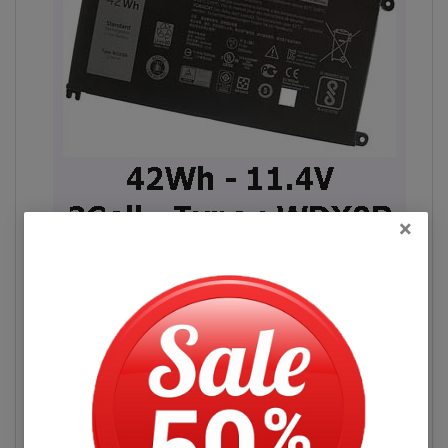
×
Hình pin Dell Inspiron 5767
Pin Máy Tính Xách Dell Inspiron 5767
Những Hư Hỏng Thường Gặp
Đọc thêm
Dấu hiệu biết pin máy tính xách tay dell
Inspiron 5767 bị chai. mới cắm điện và một
Hỏi đáp
lúc pin laptop đã báo đầy nhưng khi sử