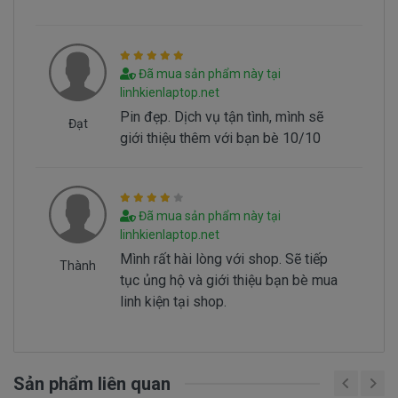
Đã mua sản phẩm này tại
linhkienlaptop.net
Hình nhận biết pin dell Inspiron 5767 bi hư
Pin đẹp. Dịch vụ tận tình, mình sẽ
Đạt
giới thiệu thêm với bạn bè 10/10
Batery Dell Inspiron 5767 tai sao hư
Battery dell Inspiron 5767 bị hư tại sao nó hư,
có 2 nguyên nhân sau đây.
Đã mua sản phẩm này tại
- Pin có vòng đời của nó thông thường sau
linhkienlaptop.net
1000 lần nạp xả thì pin dell sẻ giảm tuổi thọ pin
Mình rất hài lòng với shop. Sẽ tiếp
Thành
==> Pin sẻ bị hư
tục ủng hộ và giới thiệu bạn bè mua
- Nguyên nhân do chúng ta sài không đúng
linh kiện tại shop.
cách dẫn đến pin bị hư… Không đúng cách là như
thế nào.
Sản phẩm liên quan
Sử Dung Pin Như Thế Nào Mới Đúng ===>
Click