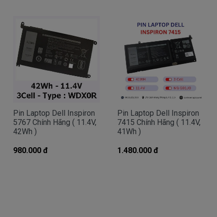
Here
Mua pin Laptop dell
Inspiron 5767
ở
đâu tại tphcm
Tai tphcm nếu pin của các bạn bị hư, các bạn
có thể đến Doctorlaptop Tại Tphcm để mua.
- Doctorlaptop có đội người kiểm tra và thay
miễn phí cho các bạn nhé.
Pin Laptop Dell Inspiron
Pin Laptop Dell Inspiron
5767 Chính Hãng ( 11.4V,
7415 Chính Hãng ( 11.4V,
42Wh )
41Wh )
Bạn chưa biết pin này có phù hợp với laptop của
mình hay không?
980.000 đ
1.480.000 đ
Bạn chưa biết máy tính Dell của mình là dòng
Vostro, Inspiron, Latitude hay Precision?
Bạn yên tâm nhé.