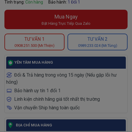
Tình trạng:
Còn hàng
Bảo hành:
1 Đổi 1
Mua Ngay
Đặt Hàng Trực Tiếp Qua Zalo
TƯ VẤN 1
TƯ VẤN 2
0908.251.500 (Mr.Thiện)
0989.233.024 (Mr.Tùng)
YÊN TÂM MUA HÀNG
Đổi & Trả hàng trong vòng 15 ngày (Nếu gặp lỗi hư
hỏng)
Bảo hành uy tín 1 đổi 1
Linh kiện chính hãng giá tốt nhất thị trường
Vận chuyển Ship hàng toàn quốc
ĐỊA CHỈ MUA HÀNG