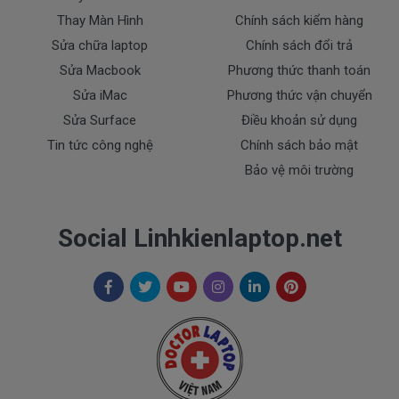
Thay Màn Hình
Chính sách kiểm hàng
* Các trường hợp không được bảo hành:
Sửa chữa laptop
Chính sách đổi trả
- Pin Dell bị rơi vỡ không còn nguyên dạng.
Sửa Macbook
Phương thức thanh toán
- Pin Dell bị ngập nước.
Sửa iMac
Phương thức vận chuyển
- Tem niêm phong dán trên pin bị rách hay có dấu
Sửa Surface
Điều khoản sử dụng
hiệu tẩy xóa
Tin tức công nghệ
Chính sách bảo mật
- Tem bảo hành không còn nguyên vẹn.
Bảo vệ môi trường
Cam Kết Chất Lượng Pin Cho Máy
Dell 5767
Social Linhkienlaptop.net
Doctorlaptop cam kết chỉ nhập pin chất lượng
tốt.
* Chúng tôi luôn đặt chất lượng lên hàng đầu
:
- Pin chất lượng cao hoàn hảo nhất.
- Cam kết quí khách sẻ 100% hài lòng
- Pin đã được kiểm tra test kỹ lưỡng trước khi giao