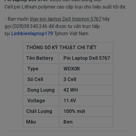
Cell pin Lithium polymer cao cấp loại cho hiệu suất tối đa.
- Bạn muốn
thay pin laptop
Dell Inspiron 5767
hãy
gọi (028)38.340.246 để được tư vấn trực tiếp
tại
Linhkienlaptop179
Tphcm Việt Nam.
THÔNG SỐ KỸ THUẬT CHI TIẾT
Tên Battery
Pin Laptop Dell 5767
Type
WDX0R
Số Cell
3 Cell
Dung Lượng
42 WH
Voltage
11.4V
Chất Lượng
100% mới
Màu
Đen