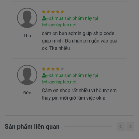
Hình nhận biết pin dell Latitude E5530 bi hư
Batery Dell Latitude E5530 tai sao hư
Đã mua sản phẩm này tại
linhkienlaptop.net
Battery dell Latitude E5530 bị hư tại sao nó
cảm ơn bạn admin giúp ship code
hư, có 2 nguyên nhân sau đây.
Thu
giúp mình. Đã nhận pin gắn vào quá
- Pin có vòng đời của nó thông thường sau
ok. Tks nhiều.
1000 lần nạp xả thì pin dell sẻ giảm tuổi thọ pin
==> Pin sẻ bị hư
- Nguyên nhân do chúng ta sài không đúng
cách dẫn đến pin bị hư… Không đúng cách là như
Đã mua sản phẩm này tại
thế nào.
linhkienlaptop.net
Cảm ơn shop rất nhiều vì hỗ trợ em
Đức
thay pin mới giờ làm việc ok ạ.
Sử Dung Pin Như Thế Nào Mới Đúng ===>
Click
Here
Mua pin Laptop dell Latitude
E5530
ở
Sản phẩm liên quan
đâu tại tphcm