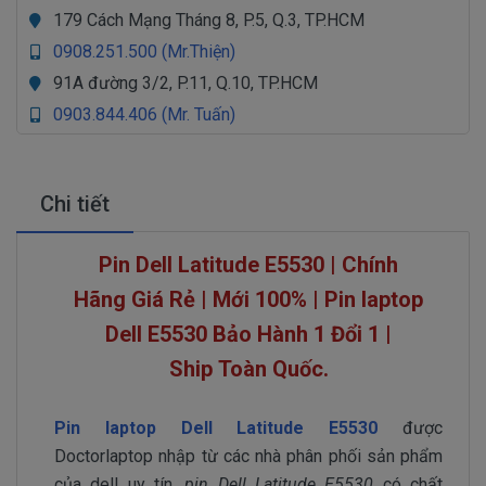
179 Cách Mạng Tháng 8, P.5, Q.3, TP.HCM
0908.251.500 (Mr.Thiện)
91A đường 3/2, P.11, Q.10, TP.HCM
0903.844.406 (Mr. Tuấn)
Chi tiết
Pin Dell Latitude E5530 | Chính
Hãng Giá Rẻ | Mới 100% | Pin laptop
Dell
E5530
Bảo Hành 1 Đổi 1 |
Ship Toàn Quốc.
Pin laptop Dell Latitude E5530
được
Doctorlaptop nhập từ các nhà phân phối sản phẩm
của dell uy tín,
pin Dell Latitude E5530
có chất