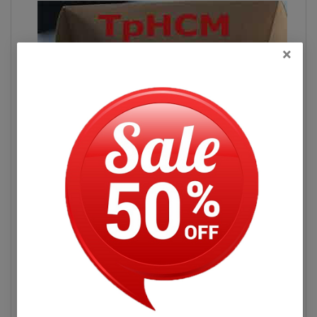
×
Đọc thêm
Hình pin Dell Latitude E5530
Hỏi đáp
Pin Máy Tính Xách Dell Latitude