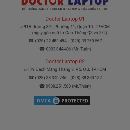
tin để chút Doctoplaptop gọi lại cho bạn nhé.
Giá Pin Laptop dell E5530 mua là bao
Doctor Laptop 01
nhiêu
91A đường 3/2, Phường 11, Quận 10, TP.HCM
✔️
(ngay gần ngã tư Cao Thắng Q3 và 3/2)
Trên thị trường thì có nhiều loại pin cho dell
☎
(028) 22.483.484 - (028) 39.260.567
thượng vàng hạ cám chất lượng bèo béo beo giá
☎
0903.844.406 (Mr. Tuấn)
thật rẻ củng có. Có nơi bán giá trên trời giá cao ngất
ngưỡng củng có.
Doctor Laptop 02
Riêng shop Doctorlaptop chỉ có đúng 2 loại
179 Cách Mạng Tháng 8, P.5, Q.3, TP.HCM
✔️
thôi nhé.
☎
(028) 38.340.246 - (028) 38.340.137
☎
0908.251.500 (Mr.Thiện)
Pin máy Dell Latitude Oem pin thay thế
Giá
000k
bán là
( Pin Oem pin thay thế của xưởng thứ
3 sàn xuất nhé )