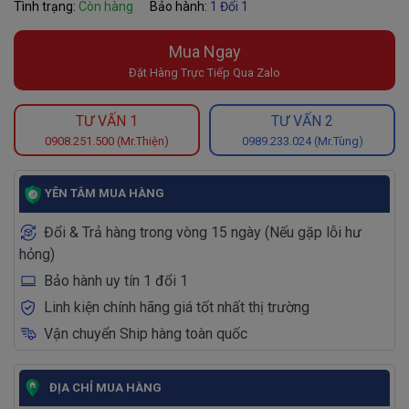
Tình trạng:
Còn hàng
Bảo hành:
1 Đổi 1
Mua Ngay
Đặt Hàng Trực Tiếp Qua Zalo
TƯ VẤN 1
TƯ VẤN 2
0908.251.500 (Mr.Thiện)
0989.233.024 (Mr.Tùng)
YÊN TÂM MUA HÀNG
Đổi & Trả hàng trong vòng 15 ngày (Nếu gặp lỗi hư
hỏng)
Bảo hành uy tín 1 đổi 1
Linh kiện chính hãng giá tốt nhất thị trường
Vận chuyển Ship hàng toàn quốc
ĐỊA CHỈ MUA HÀNG