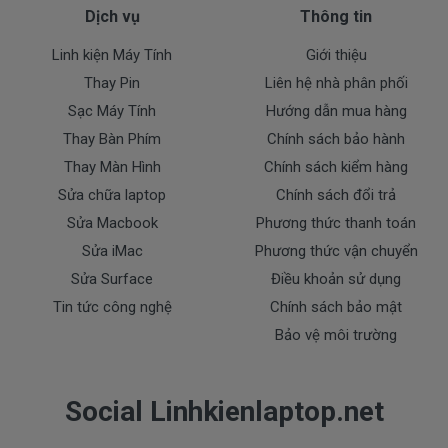
Pin máy Dell
chính hãng Giá bạn mua là
580k
Dịch vụ
Thông tin
( Pin Zin này là pin xách tay về nhé )
Linh kiện Máy Tính
Giới thiệu
Thay Pin
Liên hệ nhà phân phối
Sạc Máy Tính
Hướng dẫn mua hàng
Bảo Hành Cho Pin Máy Tính Dell
E5530
Thay Bàn Phím
Chính sách bảo hành
Thay Màn Hình
Chính sách kiểm hàng
Sửa chữa laptop
Chính sách đổi trả
Chế độ bảo hành cho Pin Dell
Sửa Macbook
Phương thức thanh toán
* 1 đổi 1 trong thời gian bảo hành với những
điều kiện như sau:
Sửa iMac
Phương thức vận chuyển
- Trong thời gian sài làm việc nếu pin Dell có các hư
Sửa Surface
Điều khoản sử dụng
hỏng nào (dung lượng giảm tụt pin quá nhiều, pin
Tin tức công nghệ
Chính sách bảo mật
Dell độ chai quá 70%) chúng tôi xin được thay mới
Bảo vệ môi trường
100% cho khách trong thời gian bảo hành.
Social Linhkienlaptop.net
* Các trường hợp không được bảo hành:
- Pin Dell bị rơi vỡ không còn nguyên dạng.