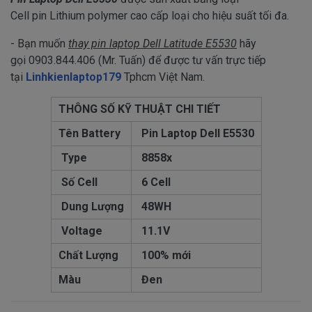
Cell pin Lithium polymer cao cấp loại cho hiệu suất tối đa.
- Bạn muốn
thay pin laptop Dell Latitude E5530
hãy
gọi 0903.844.406 (Mr. Tuấn) để được tư vấn trực tiếp
tại
Linhkienlaptop179
Tphcm Việt Nam.
THÔNG SỐ KỸ THUẬT CHI TIẾT
Tên Battery
Pin Laptop Dell E5530
Type
8858x
Số Cell
6 Cell
Dung Lượng
48WH
Voltage
11.1V
Chất Lượng
100% mới
Màu
Đen