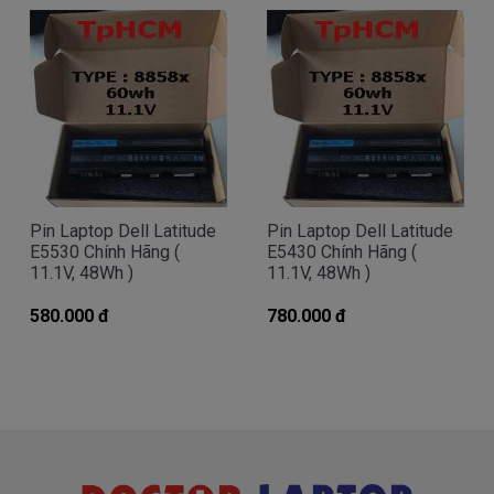
Tai tphcm nếu pin của các bạn bị hư, các bạn
có thể đến Doctorlaptop Tại Tphcm để mua.
- Doctorlaptop có đội người kiểm tra và thay
miễn phí cho các bạn nhé.
Bạn chưa biết pin này có phù hợp với laptop của
mình hay không?
Pin Laptop Dell Latitude
Pin Laptop Dell Latitude
E5530 Chính Hãng (
E5430 Chính Hãng (
Bạn chưa biết máy tính Dell của mình là dòng
11.1V, 48Wh )
11.1V, 48Wh )
Vostro, Inspiron, Latitude hay Precision?
580.000 đ
780.000 đ
Bạn yên tâm nhé.
Bạn có thể gọi Zalo cho shop tai số
0903.844.406
.
(Mr. Tuấn)
À mà thỉnh thoảng shop bận máy một chút, cứ nhắn