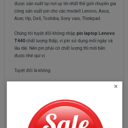
được sản xuất tại nơi uy tín nhất thế giới chuyên gia
công sản xuất pin cho các modell Lenovo, Asus,
Acer, Hp, Dell, Toshiba, Sony vaio, Thinkpad.
Chúng tôi tuyệt đối không nhập
pin laptop Lenovo
T440
chất lượng thấp, vì pin sử dụng mổi ngày và
lâu dài. Nên pin phải có chất lượng thì mới bền
được nhé quí vị.
Tuyệt đối là không.
×
Đội ngũ nhập pin của Doctorlaptop làm việc rất
chăm chỉ test pin và kiểm tra pin liên tục để chỉ
tuyển chọn những nhà phân phối pin có uy tín và
chuyên sản xuất pin chất lượng tốt.