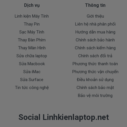
Dịch vụ
Thông tin
Bạn yên tâm nhé.
Linh kiện Máy Tính
Giới thiệu
Bạn có thể gọi Zalo cho shop tai số 0908251500.
Thay Pin
Liên hệ nhà phân phối
À mà thỉnh thoảng shop bận máy một chút, cứ nhắn
Sạc Máy Tính
Hướng dẫn mua hàng
tin để chút Doctoplaptop gọi lại cho bạn nhé.
Thay Bàn Phím
Chính sách bảo hành
Thay Màn Hình
Chính sách kiểm hàng
Giá Pin Laptop Lenovo T440 mua là
Sửa chữa laptop
Chính sách đổi trả
bao nhiêu
Sửa Macbook
Phương thức thanh toán
Trên thị trường thì có nhiều loại pin cho Lenovo
Sửa iMac
Phương thức vận chuyển
thượng vàng hạ cám chất lượng bèo béo beo giá
Sửa Surface
Điều khoản sử dụng
thật rẻ củng có. Có nơi bán giá trên trời giá cao ngất
Tin tức công nghệ
Chính sách bảo mật
ngưỡng củng có.
Bảo vệ môi trường
Riêng shop Doctorlaptop chỉ có đúng 2 loại
thôi nhé.
Social Linhkienlaptop.net
Pin máy Lenovo Thinkpad Oem pin thay