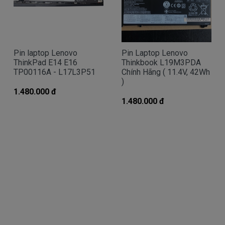
tính chạy được 2 giờ. Nhưng khi tắt nhấn nút
nguồn thì máy ko lên nguồn được...
Nhận biết pin Lenovo Thinkpad T440
Pin laptop Lenovo
Pin Laptop Lenovo
ThinkPad E14 E16
Thinkbook L19M3PDA
hư trên laptop như thế nào
TP00116A - L17L3P51
Chính Hãng ( 11.4V, 42Wh
)
Pin Lenovo Yoga, Thinkpad, Ideapad bị hư làm
1.480.000 đ
sao chúng ta nhận biết?
1.480.000 đ
Có 3 cách để nhận biết pin Lenovo Thinkpad T440
bị hư
- Một là khi mở nút nguồn trước khi xuất hiện lo
go Lenovo sẻ có dòng thông báo pin bị hư cần thay
pin.
- Hai là chúng ta rê con chuột vào biểu tượng
cục pin phía dưới bên tay phải nếu thấy dòng thông
báo “ Need replace battery” là chúng ta biết pin
laptop Lenovo của chúng ta bị hư.