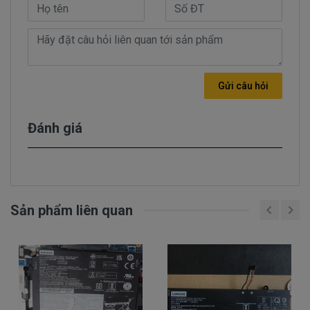
Hình pin Lenovo Thinkpad T440
Pin Máy Tính Xách Lenovo Thinkpad
T440 Những Hư Hỏng Thường Gặp
Gửi câu hỏi
Dấu hiệu biết pin máy tính xách tay Lenovo
Đánh giá
Thinpad T440 bị chai. mới cắm điện và một
lúc pin laptop đã báo đầy nhưng khi sử
dụng thì lại rất nhanh hết pin.
- Tình trạng dang sử dụng được 15 phút tự
nhiên báo hết pin trong khi đó mới nạp pin 3
Sản phẩm liên quan
tiếng liên tục. pin báo đã đầy 100%. Báo pin
chạy được 2 giờ.
- Nạp pin liên tục nhưng không thấy nhúc
nhích gì vẫn 45% nạp cả tiếng mà ko lên được
phần trăm nào.
- Khi dang sử dụng rút dây adapter ra thì máy