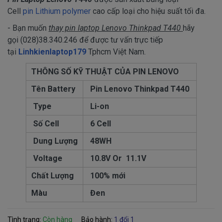
Cell
pin Lithium polymer
cao cấp loại cho hiệu suất tối đa.
- Bạn muốn
thay pin laptop Lenovo Thinkpad T440
hãy
gọi (028)38.340.246 để được tư vấn trực tiếp
tại
Linhkienlaptop179
Tphcm Việt Nam.
THÔNG SỐ KỸ THUẬT CỦA PIN LENOVO
Tên Battery
Pin Lenovo Thinkpad T440
Type
Li-on
Số Cell
6 Cell
Dung Lượng
48WH
Voltage
10.8V Or 11.1V
Chất Lượng
100% mới
Màu
Đen
Tình trạng:
Còn hàng
Bảo hành:
1 đổi 1