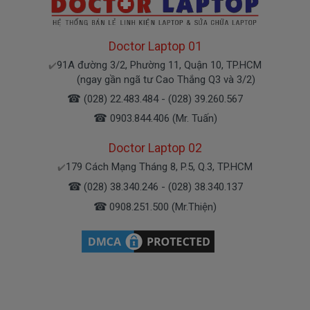
Sử Dung Pin Như Thế Nào Mới Đúng ===>
Click
Here
Doctor Laptop 01
91A đường 3/2, Phường 11, Quận 10, TP.HCM
✔️
Mua pin Laptop Lenovo Thinkpad
(ngay gần ngã tư Cao Thắng Q3 và 3/2)
T440 ở đâu tại tphcm
☎
(028) 22.483.484 - (028) 39.260.567
☎
0903.844.406 (Mr. Tuấn)
Tai tphcm nếu pin của các bạn bị hư, các bạn
Doctor Laptop 02
có thể đến Doctorlaptop Tại Tphcm để mua.
179 Cách Mạng Tháng 8, P.5, Q.3, TP.HCM
- Doctorlaptop có đội người kiểm tra và thay
✔️
miễn phí cho các bạn nhé.
☎
(028) 38.340.246 - (028) 38.340.137
☎
0908.251.500 (Mr.Thiện)
Bạn chưa biết pin này có phù hợp với laptop của
mình hay không?
Bạn chưa biết máy tính Lenovo của mình là dòng
Thinkpad, Yoga, Ideapad?