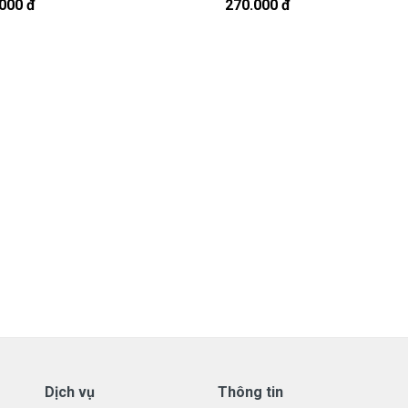
908251500.
000 đ
270.000 đ
t, cứ nhắn tin để chút shop gọi lại cho bạn nhé.
r Được Bảo hành ra sao
tay Acer
ới những điều kiện như sau:
aptop Acer
có các hư hỏng nào (dung lượng giảm tụt sạc quá
 tôi xin được thay mới 100% cho khách trong thời gian bảo
ành:
dạng.
hay có dấu hiệu tẩy xóa
.
Dịch vụ
Thông tin