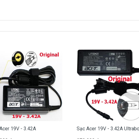
 là
290k
xách tay về nhé )
c Acer ở đâu tại Tphcm
bị hư, các bạn có thể đến Doctorlaptop Tại Tphcm để mua.
 miễn phí cho các bạn nhé.
ợp với máy của mình hay không?
òng nào?
Acer 19V - 3.42A
Sạc Acer 19V - 3.42A Ultrab