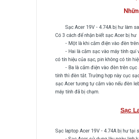
Nhữn
Sạc Acer 19V - 4.74A bị hư làm sao 
Có 3 cách để nhận biết sạc Acer bị hư
- Một là khi cắm điện vào đèn trên 
- Hai là cắm sạc vào máy tính quí vị n
có tín hiệu của sạc, pin không có tín h
- Ba là cắm điện vào đèn trên cục sạ
tính thì đèn tắt. Trường hợp này cục sạ
sạc Acer tương tự cắm vào nếu đèn leb 
máy tính đã bị chạm.
Sạc La
Sạc laptop Acer 19V - 4.74A bị hư tại 
- Sạc Acer sử dụng lâu ngày linh kiện