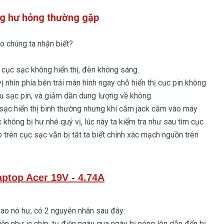
g hư hỏng thường gặp
chúng ta nhận biết?
cục sạc không hiển thị, đèn không sáng.
hìn phía bên trái màn hình ngay chỗ hiển thị cục pin không
iệu sạc pin, và giảm dần dung lượng về không.
c hiển thị bình thường nhưng khi cắm jack cắm vào máy
c không bị hư nhé quý vị, lúc này ta kiểm tra như sau tìm cục
trên cục sạc vẫn bị tắt ta biết chính xác mạch nguồn trên
ptop Acer 19V - 4.74A
sao nó hư, có 2 nguyên nhân sau đây:
 như ic chíp, tụ điện ngày qua ngày bị nóng lên dẫn đến bị