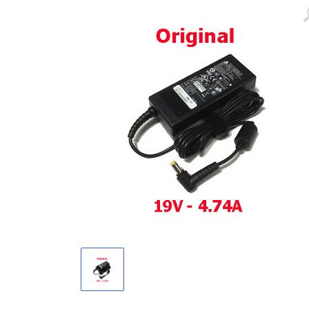
Màn hình laptop
Ổ cứng SSD laptop
Ram Máy Tính
Dịch vụ thay pin Surface chính
hãng, uy tín tại tphcm
Thay sạc Surface Pro
Thay màn hình Surface Pro
Quạt Laptop