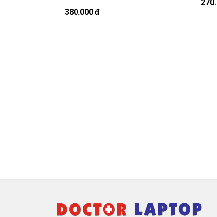
Bạn có thể gọi Zalo cho shop tai số 0
270.
380.000 đ
À mà thỉnh thoảng shop bận máy một chú
Sạc Ace
Chế độ bảo hành cho sạc máy xách 
* 1 đổi 1 trong thời gian bảo hành v
- Trong thời gian xài làm việc nếu
sạc l
nhiều, sạc Acer độ chai quá 70%) chúng
hành.
* Các trường hợp không được bảo h
- Sạc Acer bị rơi vỡ không còn nguyên 
- Sạc Acer bị ngập nước.
- Tem niêm phong dán trên sạc bị rách 
- Tem bảo hành không còn nguyên vẹn