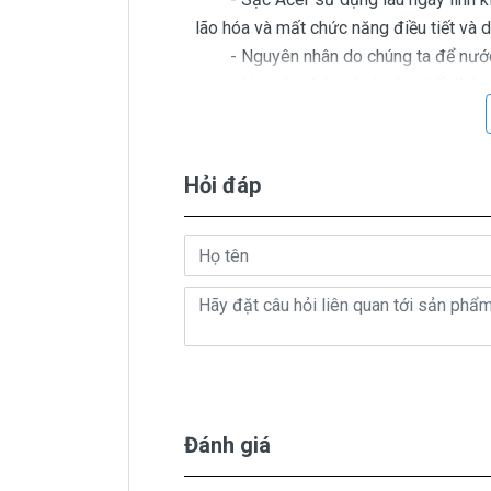
lão hóa và mất chức năng điều tiết và 
- Nguyên nhân do chúng ta để nước v
- Nguyên nhân vô duyên nhất là bị ch
cục sạc mới nhé, để vậy sử dụng có n
dương 2 dây này chập chạm thì dẫn đến
Tốt nhất mua cục sạc mới cho chắc cú.
Hỏi đáp
Giá Sạc Acer
Trên thị trường thì có nhiều loại sạ
beo giá thật rẻ cũng có. Có nơi bán giá 
Riêng Shop
Linhkienlaptop.net
chỉ 
Sạc Acer
Oem sạc thay thế
Giá bá
Đánh giá
( sạc Oem sạc thay thế của hã