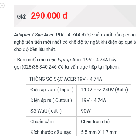
290.000 đ
Giá:
Adapter / Sạc Acer 19V - 4.74A
được sản xuất bằng công
nghệ tiên tiến mới nhất có chế độ tự ngắt khi điện áp quá t
cho độ bền lâu nhất.
- Bạn muốn mua
sạc laptop
Acer 19V - 4.74A hãy
gọi (028)38.340.246 để tư vấn trực tiếp tại Tphcm.
THÔNG SỐ SẠC ACER 19V - 4.74A
Điện áp vào ( Input )
110V ==> 240V (Auto)
Điện áp ra ( Output )
19V - 4.74A
Số Watt ( oát )
90W
Chuẩn cắm
Chân tròn nhỏ
Kích thước đầu sạc
5.5 mm X 1.7 mm