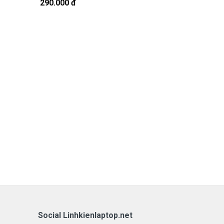
290.000 đ
290.000 đ
Social Linhkienlaptop.net