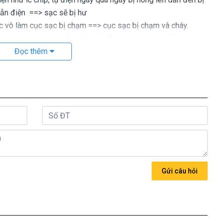
dẫn điện ==> sạc sẽ bị hư
ô làm cục sạc bị chạm ==> cục sạc bị chạm và cháy.
uột và côn trùng cắn đứt dây. Trường hợp này phải thay
gày ôm hận vì bên trong dây sạc có một dây âm và một dây
Đọc thêm
 cháy máy tính nhẹ cũng bị cháy nguồn trên main nhé. ===>
 chính hãng mua là bao nhiêu
c cho máy tính Acer thượng vàng hạ cám chất lượng bèo béo
trên trời, giá cao ngất ngưỡng cũng có.
có đúng 2 loại thôi nhé.
Gửi câu hỏi
n là
Call
ng thứ 3 sản xuất nhé )