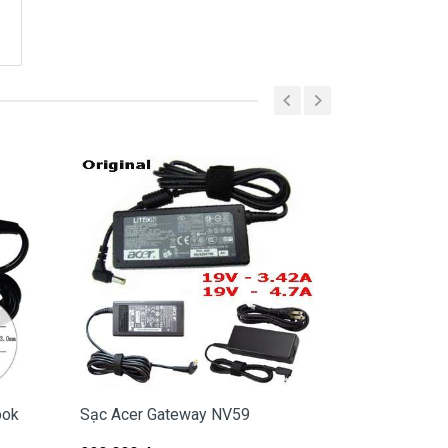
ook
Sạc Acer Gateway NV59
Sạc Acer G