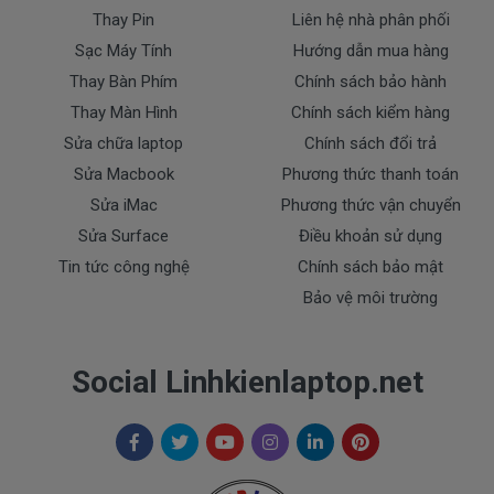
Thay Pin
Liên hệ nhà phân phối
- Sạc Acer bị rơi vỡ không còn nguyên dạng.
Sạc Máy Tính
Hướng dẫn mua hàng
- Sạc Acer bị ngập nước.
- Tem niêm phong dán trên sạc bị rách hay có dấu
Thay Bàn Phím
Chính sách bảo hành
hiệu tẩy xóa
Thay Màn Hình
Chính sách kiểm hàng
- Tem bảo hành không còn nguyên vẹn.
Sửa chữa laptop
Chính sách đổi trả
Sửa Macbook
Phương thức thanh toán
Thanh toán
Sửa iMac
Phương thức vận chuyển
Sửa Surface
Điều khoản sử dụng
1. Thanh toán trực tiếp tại văn phòng Cty
Tin tức công nghệ
Chính sách bảo mật
DOCTORLAPTOP TẠI TP.HCM
Bảo vệ môi trường
2. Thanh toán chuyển khoản qua ngân hàng
+ Tên ngân hàng : Ngân hàng Ngoại Thương Việt
Social Linhkienlaptop.net
Nam Vietcombank
Vietcombank (CN Sài Gòn )
Chủ tài khoản : Trần Thiện
Số Tài Khoản : 0071001848675