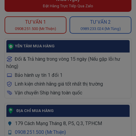
Đặt Hàng Trực Tiếp Qua Zalo
TƯ VẤN 1
TƯ VẤN 2
0908.251.500 (Mr.Thiện)
0989.233.024 (Mr.Tùng)
YÊN TÂM MUA HÀNG
Đổi & Trả hàng trong vòng 15 ngày (Nếu gặp lỗi hư
hỏng)
Bảo hành uy tín 1 đổi 1
Linh kiện chính hãng giá tốt nhất thị trường
Vận chuyển Ship hàng toàn quốc
ĐỊA CHỈ MUA HÀNG
179 Cách Mạng Tháng 8, P.5, Q.3, TP.HCM
0908.251.500 (Mr.Thiện)