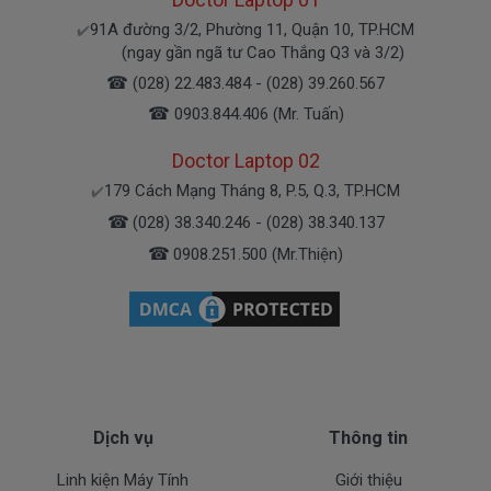
91A đường 3/2, Phường 11, Quận 10, TP.HCM
✔️
Bạn có thể gọi Zalo cho shop tai số 0908251500.
(ngay gần ngã tư Cao Thắng Q3 và 3/2)
À mà thỉnh thoảng shop bận máy một chút, cứ nhắn
☎
(028) 22.483.484 - (028) 39.260.567
tin để chút shop gọi lại cho bạn nhé.
☎
0903.844.406 (Mr. Tuấn)
Doctor Laptop 02
Sạc Acer Được Bảo hành ra sao
179 Cách Mạng Tháng 8, P.5, Q.3, TP.HCM
✔️
☎
(028) 38.340.246 - (028) 38.340.137
Chế độ bảo hành cho sạc máy xách tay Acer
☎
0908.251.500 (Mr.Thiện)
* 1 đổi 1 trong thời gian bảo hành với những
điều kiện như sau:
- Trong thời gian xài làm việc nếu
sạc laptop
Acer
có các hư hỏng nào (dung lượng giảm tụt
sạc quá nhiều, sạc Acer độ chai quá 70%) chúng tôi
xin được thay mới 100% cho khách trong thời gian
bảo hành.
Dịch vụ
Thông tin
Linh kiện Máy Tính
Giới thiệu
* Các trường hợp không được bảo hành: