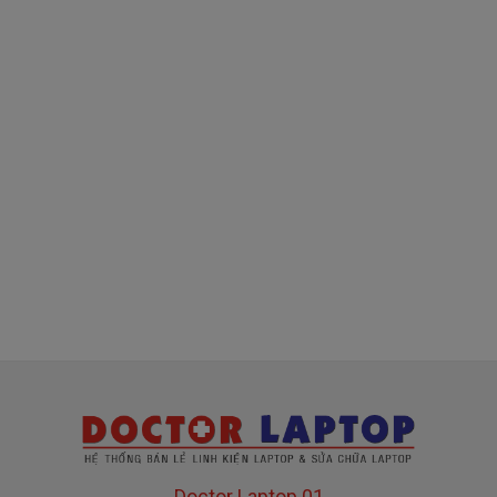
( sạc chính hãng này là hàng xách tay
về nhé )
Mua sạc Acer ở đâu tại Tphcm
Tai Tphcm nếu sạc Acer của các bạn bị hư, các
bạn có thể đến Doctorlaptop Tại Tphcm để mua.
- Shop có đội người kiểm tra và thay miễn phí
cho các bạn nhé.
Bạn chưa biết
sạc Laptop
này có phù hợp với máy
của mình hay không?
Bạn chưa biết máy Acer của mình là dòng nào?
Bạn yên tâm nhé.
Doctor Laptop 01