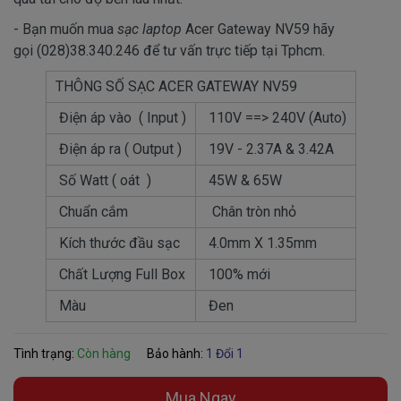
- Bạn muốn mua
sạc laptop
Acer Gateway NV59 hãy
gọi (028)38.340.246 để tư vấn trực tiếp tại Tphcm.
THÔNG SỐ SẠC ACER GATEWAY NV59
Điện áp vào ( Input )
110V ==> 240V (Auto)
Điện áp ra ( Output )
19V - 2.37A & 3.42A
Số Watt ( oát )
45W & 65W
Chuẩn cắm
Chân tròn nhỏ
Kích thước đầu sạc
4.0mm X 1.35mm
Chất Lượng Full Box
100% mới
Màu
Đen
Tình trạng:
Còn hàng
Bảo hành:
1 Đổi 1
Mua Ngay