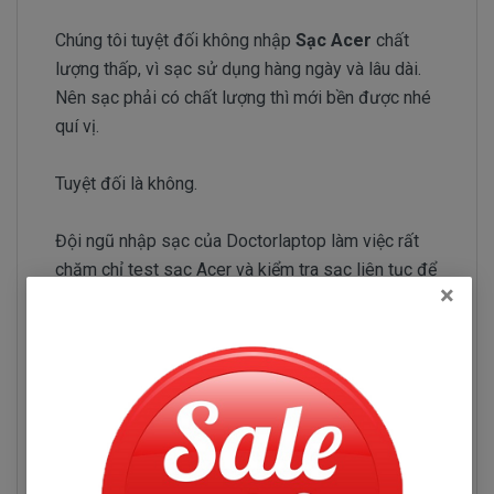
Chúng tôi tuyệt đối không nhập
Sạc Acer
chất
lượng thấp, vì sạc sử dụng hàng ngày và lâu dài.
Nên sạc phải có chất lượng thì mới bền được nhé
quí vị.
Tuyệt đối là không.
Đội ngũ nhập sạc của Doctorlaptop làm việc rất
chăm chỉ test sạc Acer và kiểm tra sạc liên tục để
×
chỉ tuyển chọn những nhà phân phối sạc có uy tín và
chuyên sản xuất sạc chất lượng tốt.
Sạc Acer Gateway NV59
Những hư hỏng thường gặp