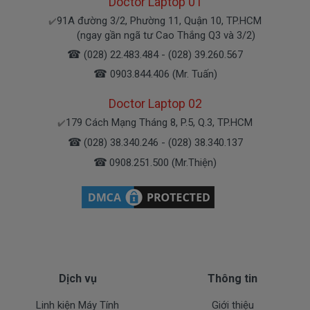
Doctor Laptop 01
91A đường 3/2, Phường 11, Quận 10, TP.HCM
✔️
(ngay gần ngã tư Cao Thắng Q3 và 3/2)
☎
(028) 22.483.484 - (028) 39.260.567
☎
0903.844.406 (Mr. Tuấn)
Doctor Laptop 02
179 Cách Mạng Tháng 8, P.5, Q.3, TP.HCM
✔️
☎
(028) 38.340.246 - (028) 38.340.137
☎
0908.251.500 (Mr.Thiện)
Dịch vụ
Thông tin
Linh kiện Máy Tính
Giới thiệu