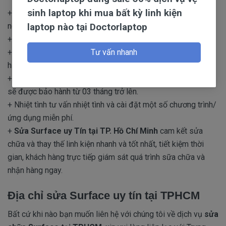
sinh laptop khi mua bất kỳ linh kiện
+ Đội ngũ kỹ thuật viên chuyên nghiệp trên 10 năm kinh
laptop nào tại Doctorlaptop
nghiệm, quy tụ nhiều chuyên gia đầu ngành.
+ Linh kiện chính hãng,mới 100%.
Tư vấn nhanh
+ Chi phí sửa chữa cạnh tranh nhất, sửa chữa chuyên sâu,
hạn chế chi phí sửa chữa xuống mức thấp nhất cho bạn.
+ Cam kết những hư hỏng đã sửa chữa và linh kiện thay thế
sẽ được bảo hành từ 03 tháng trở lên.
+ Nhiệt tình tư vấn nhiệt tình và cài đặt một số chương trình/
ứng dụng miễn phí.
+
Sửa Surface uy Tín tại TP. Hồ Chí Minh
cam kết sửa
chữa và thay thế linh kiện nhanh và tốt nhất, tiết kiệm thời
gian, khách hàng trực tiếp giám sát quá trình sữa chữa và
nhận hàng ngay.
Địa chỉ sửa Surface uy tín tại TPHCM
Bất cứ khi nào bạn muốn liên hệ với chúng tôi về dịch vụ
sửa