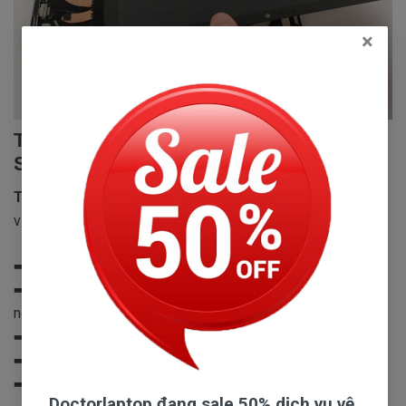
×
Tại sao các bạn nên chọn Sửa Chữa
Surface Uy Tín Tại DoctorLaptop
Trung Tâm Sửa Chữa Surface
cung cấp cho các bạn dịch
vụ
sửa chữa đạt chuẩn
hàng đầu tại Việt Nam hiện nay:
➡️
Vị trí thuận lợi dể tìm, cơ sở vật chất và thiết bị hiện đại.
➡️
Đội ngũ Kỹ Sư và kỹ thuật viên với hơn 10 năm kinh
nghiệm.
➡️
Tận hưởng được sự phục vụ chu đáo nhất.
➡️
Chất lượng sửa chữa được ưu tiên số 1.
➡️
Chế độ bảo hành và hậu mãi trọn đời.
Doctorlaptop đang sale 50% dịch vụ vệ