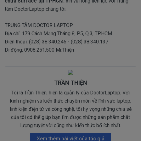
chữa Surface tại TPHCM
, xin vui lòng liên lạc với Trung
tâm DoctorLaptop chúng tôi:
TRUNG TÂM DOCTOR LAPTOP
Địa chỉ: 179 Cách Mạng Tháng 8, P.5, Q.3, TP.HCM
Điện thoại: (028) 38.340.246 - (028) 38.340.137
Di động: 0908.251.500 Mr.Thiện
TRẦN THIỆN
Tôi là Trần Thiện, hiện là quản lý của DoctorLaptop. Với
kinh nghiệm và kiến thức chuyên môn về lĩnh vực laptop,
linh kiện điện tử và công nghệ, tôi hy vọng những chia sẻ
của tôi có thể giúp bạn tìm được những sản phẩm chất
lượng tuyệt vời cũng như kiến thức bổ ích nhất.
Xem thêm bài viết của tác giả