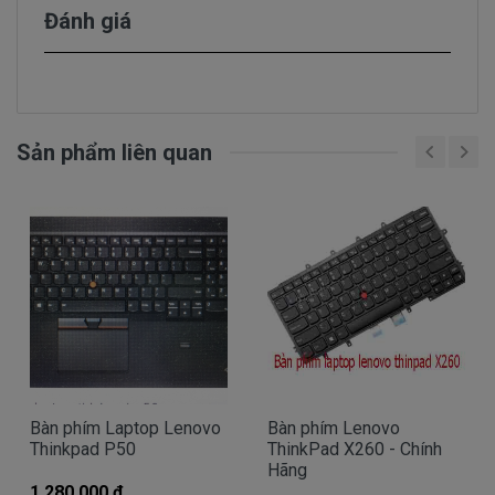
keyboard bị kẹt và gắn lại theo đúng xương phím
Đánh giá
là có thể khắc phục được lỗi nhưng quy trình này
cần sự cẩn thận chính xác.
Phím bấm bị vỡ phím: Do lực gõ chữ quá mạnh
dẫn đến những nút bấm bị vỡ không sử dụng
được trong khi các key khác vẫn hoạt động bình
Sản phẩm liên quan
thường.
Khi Keyboard có dấu hiệu bị liệt, chạm một vài
nút hoặc liệt cả keyboard : là do chạm hoặc đứt
mạch bên trong, cáp keyboard bị lỏng, cáp bị
đứt gãy, lỗi I/O chip điều khiển main.
Keyboard bấm lúc được lúc không, có khi bắt
buộc phải dùng lực nhấn mạnh thì chữ mới ăn, là
do keyboard bị mòn phần chạm giữa các phím
hoặc lỗi bo mạch.
Bàn phím Laptop Lenovo
Bàn phím Lenovo
Thinkpad P50
ThinkPad X260 - Chính
Hãng
Thông thường
bàn phím laptop Lenovo
bị hư hỏng, bị
1.280.000 đ