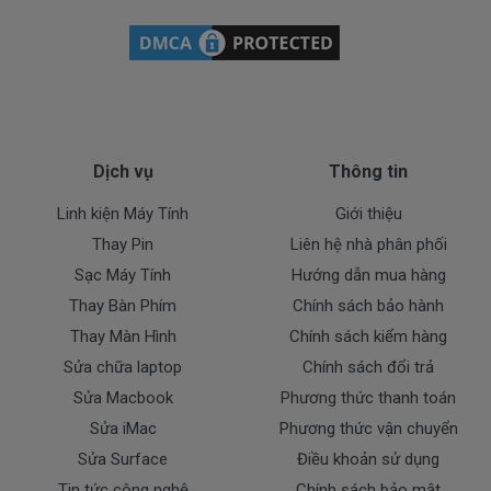
* Các trường hợp không được bảo hành:
- Keyboard bị rơi vỡ không còn nguyên dạng.
- Keyboard bị ngập nước.
Cam kết chất lượng tốt
Dịch vụ
Thông tin
+ Chúng tôi luôn đặt chất lượng các sản phẩm lên
hàng đầu.
Linh kiện Máy Tính
Giới thiệu
+ Không bán hàng nhái, hàng chất lượng kém gây ảnh
Thay Pin
Liên hệ nhà phân phối
hưởng tới máy trong quá trình sử dụng.
Sạc Máy Tính
Hướng dẫn mua hàng
+ Bảo hành nhanh, nghiêm túc.
Thay Bàn Phím
Chính sách bảo hành
Dịch vụ giao nhanh
Thay Màn Hình
Chính sách kiểm hàng
Sửa chữa laptop
Chính sách đổi trả
+ Giao hàng và lắp đặt tận nhà trong nội thành
Sửa Macbook
Phương thức thanh toán
TP.HCM
Sửa iMac
Phương thức vận chuyển
+ Hỗ trợ 50% chi phí vận chuyển đối với khách hàng ở
các tỉnh ngoài
Sửa Surface
Điều khoản sử dụng
Tin tức công nghệ
Chính sách bảo mật