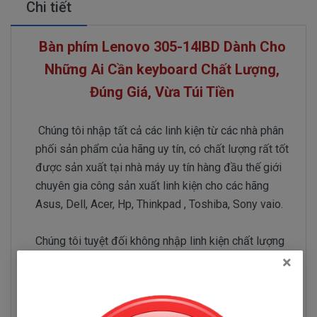
Chi tiết
Bàn phím Lenovo 305-14IBD Dành Cho
Những Ai Cần keyboard Chất Lượng,
Đúng Giá, Vừa Túi Tiền
Chúng tôi nhập tất cả các linh kiện từ các nhà phân
phối sản phẩm của hãng uy tín, có chất lượng rất tốt
được sản xuất tại nhà máy uy tín hàng đầu thế giới
chuyên gia công sản xuất linh kiện cho các hãng
Asus, Dell, Acer, Hp, Thinkpad , Toshiba, Sony vaio.
Chúng tôi tuyệt đối không nhập linh kiện chất lượng
×
thấp, vì khi linh kiện bên trong máy tính xách tay
được sử dụng mỗi ngày và lâu dài. Nên phải có
chất lượng thì mới bền được nhé quí vị.