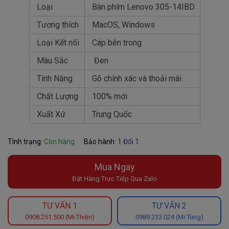
Loại
Bàn phím Lenovo 305-14IBD
Tương thích
MacOS, Windows
Loại Kết nối
Cáp bên trong
Màu Sắc
Đen
Tính Năng
Gõ chính xác và thoải mái
Chất Lượng
100% mới
Xuất Xứ
Trung Quốc
Tình trạng:
Còn hàng
Bảo hành:
1 Đổi 1
Mua Ngay
Đặt Hàng Trực Tiếp Qua Zalo
TƯ VẤN 1
TƯ VẤN 2
0908.251.500 (Mr.Thiện)
0989.233.024 (Mr.Tùng)