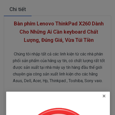
Chi tiết
Bàn phím Lenovo ThinkPad X260 Dành
Cho Những Ai Cần keyboard Chất
Lượng, Đúng Giá, Vừa Túi Tiền
Chúng tôi nhập tất cả các linh kiện từ các nhà phân
phối sản phẩm của hãng uy tín, có chất lượng rất tốt
được sản xuất tại nhà máy uy tín hàng đầu thế giới
chuyên gia công sản xuất linh kiện cho các hãng
Asus, Dell, Acer, Hp, Thinkpad , Toshiba, Sony vaio.
Chúng tôi tuyệt đối không nhập linh kiện chất lượng
×
thấp, vì khi linh kiện bên trong máy tính xách tay
được sử dụng mỗi ngày và lâu dài. Nên phải có
chất lượng thì mới bền được nhé quí vị.