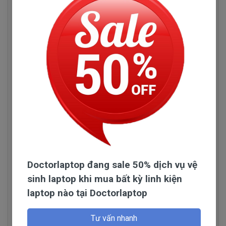
Tuyệt đối là không.
Đội ngũ nhập của chúng tôi làm việc rất chăm
chỉ kiểm tra liên tục để tuyển chọn những nhà phân
phối có uy tín và chuyên sản xuất linh kiện chất
lượng tốt.
Một lần nữa, Doctorlaptop nói không với loại linh
kiện kém chất lượng.
Doctorlaptop đang sale 50% dịch vụ vệ
sinh laptop khi mua bất kỳ linh kiện
laptop nào tại Doctorlaptop
Tư vấn nhanh