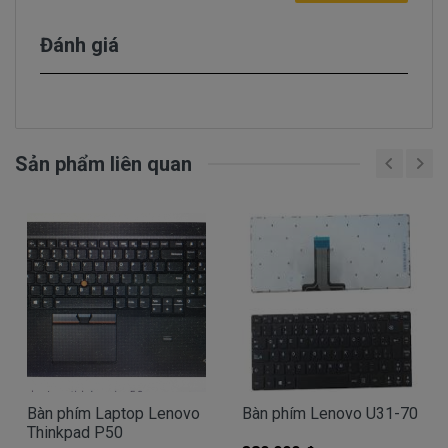
mới ngay để đảm bảo chất lượng, tăng tuổi thọ cho
máy tính xách tay của bạn.
Đánh giá
- Bàn phím laptop Lenovo ThinkPad X260 có thương
hiệu rõ ràng, được bán ra là hàng mới 100%, sản phẩm
được đảm bảo tương thích 100% với máy của bạn
và đã được kiểm định chất lượng trước khi bán ra.
Sản phẩm liên quan
Dấu hiệu nhận biết bàn phím
Lenovo ThinkPad X260 bị hư hỏng
Bàn phím Lenovo ThinkPad X260 bị kẹt phím,
cảm giác gõ key thô và cứng: có thể là do bụi
bẩn kẹt trong bên trong nhiều khiến phím cấn và
khó nhấn. Việc gỡ phím bấm bị kẹt, vệ sinh lại
keyboard bị kẹt và gắn lại theo đúng xương phím
là có thể khắc phục được lỗi nhưng quy trình này
cần sự cẩn thận chính xác.
Bàn phím Laptop Lenovo
Bàn phím Lenovo U31-70
Thinkpad P50
Phím bấm bị vỡ phím: Do lực gõ chữ quá mạnh