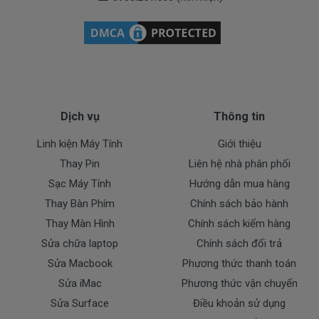
Laptop của bạn bị hỏng
keyboard
và bạn có nhu cầu
thay keyboard nhưng không biết trung tâm, địa chỉ sửa
chữa máy tính uy tín nào, thì có thể tham khảo ngay
tại
Linhkienlaptop.net
, với dịch vụ thay keyboard
Lenovo ThinkPad X260 chất lượng tốt nhất, uy tín hãng
lớn, nhanh chóng lấy liền, giá tốt nhất Tphcm và có
Dịch vụ
Thông tin
các chế độ bảo hành, hậu mãi chu đáo. Hãy liên
Linh kiện Máy Tính
Giới thiệu
hệ:
0908.251.500 (Mr. Thiện)
Thay Pin
Liên hệ nhà phân phối
Chế độ bảo hành 1 đổi 1
Sạc Máy Tính
Hướng dẫn mua hàng
* 1 đổi 1 trong vòng 12 tháng với các điều kiện sau:
Thay Bàn Phím
Chính sách bảo hành
- Trong thời gian 12 tháng sử dụng nếu sản phẩm có
Thay Màn Hình
Chính sách kiểm hàng
bất cứ trục trặc nào chúng tôi xin được đổi mới 100%
Sửa chữa laptop
Chính sách đổi trả
cho khách hàng.
Sửa Macbook
Phương thức thanh toán
* Các trường hợp không được bảo hành:
Sửa iMac
Phương thức vận chuyển
- Keyboard bị rơi vỡ không còn nguyên dạng.
Sửa Surface
Điều khoản sử dụng
- Keyboard bị ngập nước.