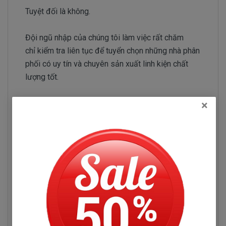
Tuyệt đối là không.
Đội ngũ nhập của chúng tôi làm việc rất chăm
chỉ kiểm tra liên tục để tuyển chọn những nhà phân
phối có uy tín và chuyên sản xuất linh kiện chất
lượng tốt.
Một lần nữa, Doctorlaptop nói không với loại linh
×
kiện kém chất lượng.
Chuyên thay bàn phím laptop
Lenovo 500-14IBD chất lượng cao,
giá tốt nhất TPHCM.
- Thay bàn phím laptop Lenovo 500-14IBD ở đâu chính
hãng, giá rẻ là vấn đề nan giải bởi không phải nơi nào