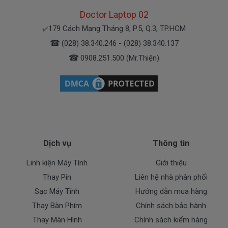
Thanh toán nhanh
Doctor Laptop 02
1. Thanh toán trực tiếp tại văn phòng
DoctorLaptop
179 Cách Mạng Tháng 8, P.5, Q.3, TP.HCM
✔️
Địa chỉ : 179 Cách Mạng Tháng 8, P.5, Q.3, TP.HCM
☎
(028) 38.340.246 - (028) 38.340.137
☎
0908.251.500 (Mr.Thiện)
2. Thanh toán chuyển khoản qua ngân hàng
+ Tên ngân hàng : Ngân hàng Ngoại Thương Việt Nam
Vietcombank (Chi nhánh Bến Thành)
Chủ tài khoản : Trần Thiện
Số Tài Khoản : 0071001848675
Dịch vụ
Thông tin
+ Tên ngân hàng : Ngân hàng Đông Á, TP.HCM
Chủ tài khoản : Trần Thiện
Linh kiện Máy Tính
Giới thiệu
Số Tài Khoản : 0109318345
Thay Pin
Liên hệ nhà phân phối
Sạc Máy Tính
Hướng dẫn mua hàng
+ Tên ngân hàng : Ngân hàng Sacombank, TPHCM
Thay Bàn Phím
Chính sách bảo hành
Chủ tài khoản : Trần Thiện
Thay Màn Hình
Chính sách kiểm hàng
Số Tài Khoản : 060067917491