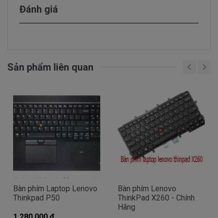
keyboard bị kẹt và gắn lại theo đúng xương phím
Đánh giá
là có thể khắc phục được lỗi nhưng quy trình này
cần sự cẩn thận chính xác.
Phím bấm bị vỡ phím: Do lực gõ chữ quá mạnh
dẫn đến những nút bấm bị vỡ không sử dụng
được trong khi các key khác vẫn hoạt động bình
Sản phẩm liên quan
thường.
Khi Keyboard có dấu hiệu bị liệt, chạm một vài
nút hoặc liệt cả keyboard : là do chạm hoặc đứt
mạch bên trong, cáp keyboard bị lỏng, cáp bị
đứt gãy, lỗi I/O chip điều khiển main.
Keyboard bấm lúc được lúc không, có khi bắt
buộc phải dùng lực nhấn mạnh thì chữ mới ăn, là
do keyboard bị mòn phần chạm giữa các phím
hoặc lỗi bo mạch.
Bàn phím Laptop Lenovo
Bàn phím Lenovo
Thinkpad P50
ThinkPad X260 - Chính
Hãng
Thông thường
bàn phím laptop Lenovo
bị hư hỏng, bị
1.280.000 đ