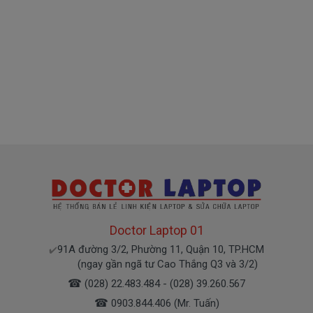
* Các trường hợp không được bảo hành:
- Keyboard bị rơi vỡ không còn nguyên dạng.
- Keyboard bị ngập nước.
Cam kết chất lượng tốt
+ Chúng tôi luôn đặt chất lượng các sản phẩm lên
hàng đầu.
+ Không bán hàng nhái, hàng chất lượng kém gây ảnh
hưởng tới máy trong quá trình sử dụng.
+ Bảo hành nhanh, nghiêm túc.
Dịch vụ giao nhanh
Doctor Laptop 01
+ Giao hàng và lắp đặt tận nhà trong nội thành
91A đường 3/2, Phường 11, Quận 10, TP.HCM
✔️
TP.HCM
(ngay gần ngã tư Cao Thắng Q3 và 3/2)
+ Hỗ trợ 50% chi phí vận chuyển đối với khách hàng ở
☎
(028) 22.483.484 - (028) 39.260.567
các tỉnh ngoài
☎
0903.844.406 (Mr. Tuấn)