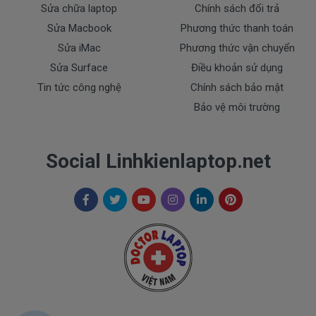
Sửa chữa laptop
Chính sách đổi trả
Khách vui lòng liên hệ trực tiếp gọi
0908.251.500
ngay
Sửa Macbook
Phương thức thanh toán
khi chuyển tiền. CTY chúng tôi gửi hàng liền cho quý
Sửa iMac
Phương thức vận chuyển
khách ngay khi nhận được tiền.
Sửa Surface
Điều khoản sử dụng
Liên hệ đặt mua – thay thế – bảo
Tin tức công nghệ
Chính sách bảo mật
hành sản phẩm tại Tphcm
Bảo vệ môi trường
Social Linhkienlaptop.net