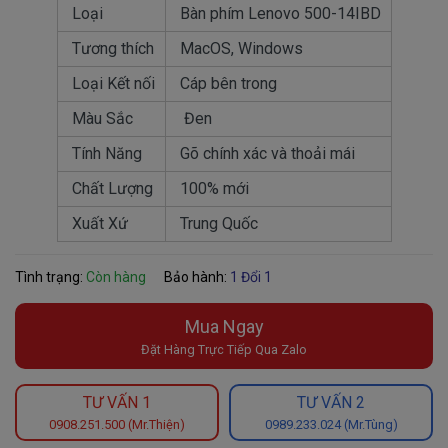
Loại
Bàn phím Lenovo 500-14IBD
Tương thích
MacOS, Windows
Loại Kết nối
Cáp bên trong
Màu Sắc
Đen
Tính Năng
Gõ chính xác và thoải mái
Chất Lượng
100% mới
Xuất Xứ
Trung Quốc
Tình trạng:
Còn hàng
Bảo hành:
1 Đổi 1
Mua Ngay
Đặt Hàng Trực Tiếp Qua Zalo
TƯ VẤN 1
TƯ VẤN 2
0908.251.500 (Mr.Thiện)
0989.233.024 (Mr.Tùng)