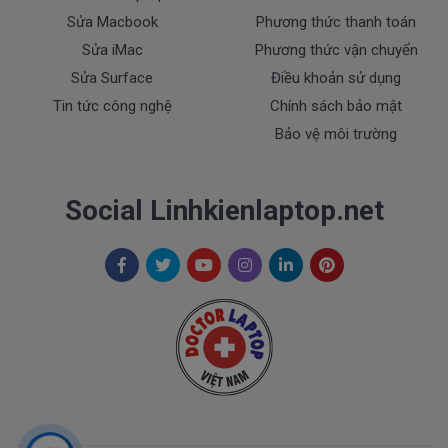
Chủ tài khoản : Trần Thiện
Sửa Macbook
Phương thức thanh toán
Số Tài Khoản : 060067917491
Sửa iMac
Phương thức vận chuyển
Sửa Surface
Điều khoản sử dụng
Khách vui lòng liên hệ trực tiếp gọi
0908.251.500
ngay
Tin tức công nghệ
Chính sách bảo mật
khi chuyển tiền. CTY chúng tôi gửi hàng liền cho quý
khách ngay khi nhận được tiền.
Bảo vệ môi trường
Liên hệ đặt mua – thay thế – bảo
hành sản phẩm tại Tphcm
Social Linhkienlaptop.net