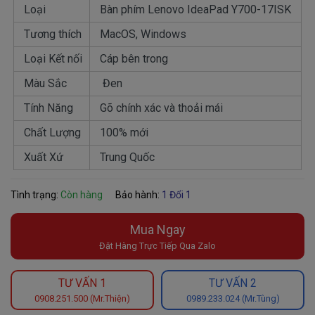
Loại
Bàn phím Lenovo IdeaPad Y700-17ISK
Tương thích
MacOS, Windows
Loại Kết nối
Cáp bên trong
Màu Sắc
Đen
Tính Năng
Gõ chính xác và thoải mái
Chất Lượng
100% mới
Xuất Xứ
Trung Quốc
Tình trạng:
Còn hàng
Bảo hành:
1 Đổi 1
Mua Ngay
Đặt Hàng Trực Tiếp Qua Zalo
TƯ VẤN 1
TƯ VẤN 2
0908.251.500 (Mr.Thiện)
0989.233.024 (Mr.Tùng)