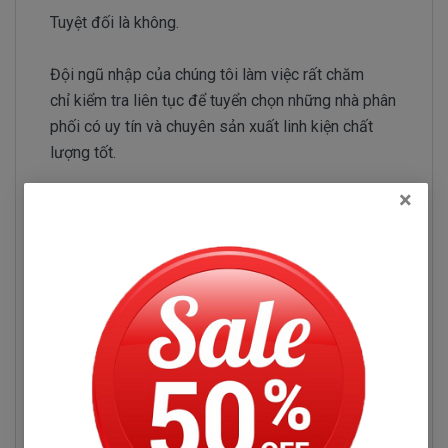
Tuyệt đối là không.
Đội ngũ nhập của chúng tôi làm việc rất chăm
chỉ kiểm tra liên tục để tuyển chọn những nhà phân
phối có uy tín và chuyên sản xuất linh kiện chất
lượng tốt.
×
Một lần nữa, Doctorlaptop nói không với loại linh
kiện kém chất lượng.
Chuyên thay bàn phím laptop
Lenovo IdeaPad Y700-17ISK chất
lượng cao, giá tốt nhất TPHCM.
- Thay bàn phím laptop Lenovo IdeaPad Y700-17ISK ở
đâu chính hãng, giá rẻ là vấn đề nan giải bởi không