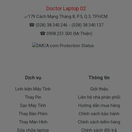
các tỉnh ngoài
Doctor Laptop 02
179 Cách Mạng Tháng 8, P.5, Q.3, TP.HCM
✔️
Thanh toán nhanh
☎
(028) 38.340.246 - (028) 38.340.137
1. Thanh toán trực tiếp tại văn phòng
DoctorLaptop
☎
0908.251.500 (Mr.Thiện)
Địa chỉ : 179 Cách Mạng Tháng 8, P.5, Q.3, TP.HCM
2. Thanh toán chuyển khoản qua ngân hàng
+ Tên ngân hàng : Ngân hàng Ngoại Thương Việt Nam
Vietcombank (Chi nhánh Bến Thành)
Dịch vụ
Thông tin
Chủ tài khoản : Trần Thiện
Số Tài Khoản : 0071001848675
Linh kiện Máy Tính
Giới thiệu
Thay Pin
Liên hệ nhà phân phối
+ Tên ngân hàng : Ngân hàng Đông Á, TP.HCM
Sạc Máy Tính
Hướng dẫn mua hàng
Chủ tài khoản : Trần Thiện
Thay Bàn Phím
Chính sách bảo hành
Số Tài Khoản : 0109318345
Thay Màn Hình
Chính sách kiểm hàng
+ Tên ngân hàng : Ngân hàng Sacombank, TPHCM
Sửa chữa laptop
Chính sách đổi trả