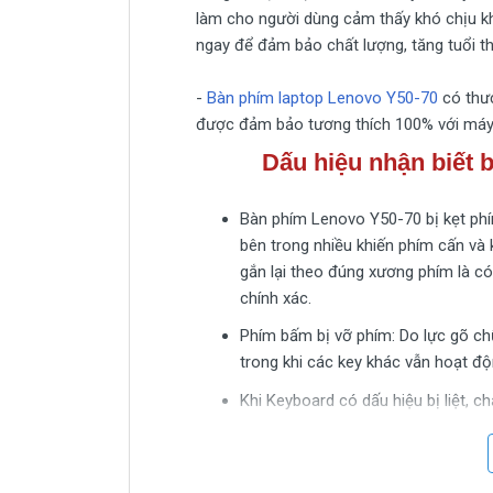
làm cho người dùng cảm thấy khó chịu kh
ngay để đảm bảo chất lượng, tăng tuổi t
-
Bàn phím laptop Lenovo Y50-70
có thươ
được đảm bảo tương thích 100% với máy 
Dấu hiệu nhận biết 
Bàn phím Lenovo Y50-70 bị kẹt phím
bên trong nhiều khiến phím cấn và k
gắn lại theo đúng xương phím là có
chính xác.
Phím bấm bị vỡ phím: Do lực gõ c
trong khi các key khác vẫn hoạt độ
Khi Keyboard có dấu hiệu bị liệt, 
mạch bên trong, cáp keyboard bị lỏn
Keyboard bấm lúc được lúc không, 
do keyboard bị mòn phần chạm giữ