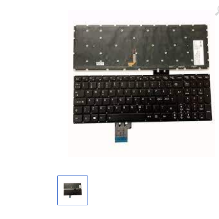
Màn hình laptop
Ổ cứng SSD laptop
Ram Máy Tính
Dịch vụ thay pin Surface chính
hãng, uy tín tại tphcm
Thay sạc Surface Pro
Thay màn hình Surface Pro
Quạt Laptop