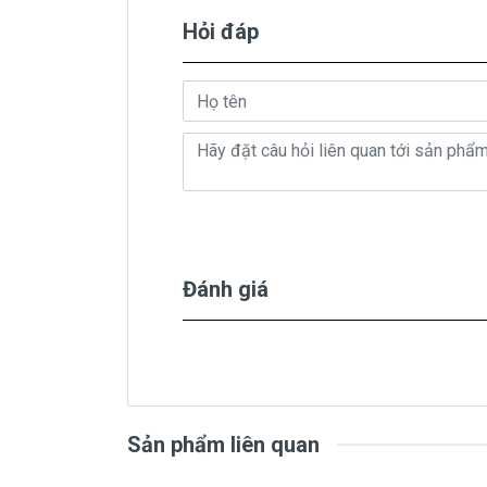
Hỏi đáp
Thông thường
bàn phím laptop Lenovo
bị
khó chịu, không gõ được một số phím và 
chữa cũng gần bằng thay bàn phím mới.
Laptop của bạn bị hỏng
keyboard
và bạn
chỉ sửa chữa máy tính uy tín nào, thì có
keyboard Lenovo Y50-70 chất lượng tốt nh
có các chế độ bảo hành, hậu mãi chu đáo
Đánh giá
Chế 
* 1 đổi 1 trong vòng 12 tháng với các điề
- Trong thời gian 12 tháng sử dụng nếu s
100% cho khách hàng.
Sản phẩm liên quan
* Các trường hợp không được bảo hành:
- Keyboard bị rơi vỡ không còn nguyên d