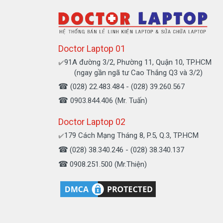
+ Tên ngân hàng : Ngân hàng Ngoại Thư
Chủ tài khoản : Trần Thiện
Số Tài Khoản : 0071001848675
Doctor Laptop 01
+ Tên ngân hàng : Ngân hàng Đông Á, T
91A đường 3/2, Phường 11, Quận 10, TP.HCM
✔️
Chủ tài khoản : Trần Thiện
(ngay gần ngã tư Cao Thắng Q3 và 3/2)
Số Tài Khoản : 0109318345
☎
(028) 22.483.484 - (028) 39.260.567
+ Tên ngân hàng : Ngân hàng Sacomban
☎
0903.844.406 (Mr. Tuấn)
Chủ tài khoản : Trần Thiện
Doctor Laptop 02
Số Tài Khoản : 060067917491
179 Cách Mạng Tháng 8, P.5, Q.3, TP.HCM
✔️
Khách vui lòng liên hệ trực tiếp gọi
0908.
☎
(028) 38.340.246 - (028) 38.340.137
quý khách ngay khi nhận được tiền.
☎
0908.251.500 (Mr.Thiện)
Liên hệ đặt mua – thay th