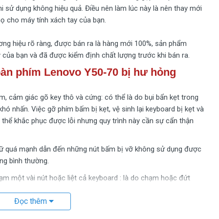
i sử dụng không hiệu quả. Điều nên làm lúc này là nên thay mới
họ cho máy tính xách tay của bạn.
ng hiệu rõ ràng, được bán ra là hàng mới 100%, sản phẩm
của bạn và đã được kiểm định chất lượng trước khi bán ra.
bàn phím Lenovo Y50-70 bị hư hỏng
, cảm giác gõ key thô và cứng: có thể là do bụi bẩn kẹt trong
hó nhấn. Việc gỡ phím bấm bị kẹt, vệ sinh lại keyboard bị kẹt và
 thể khắc phục được lỗi nhưng quy trình này cần sự cẩn thận
hữ quá mạnh dẫn đến những nút bấm bị vỡ không sử dụng được
ng bình thường.
chạm một vài nút hoặc liệt cả keyboard : là do chạm hoặc đứt
g, cáp bị đứt gãy, lỗi I/O chip điều khiển main.
Đọc thêm
có khi bắt buộc phải dùng lực nhấn mạnh thì chữ mới ăn, là
a các phím hoặc lỗi bo mạch.