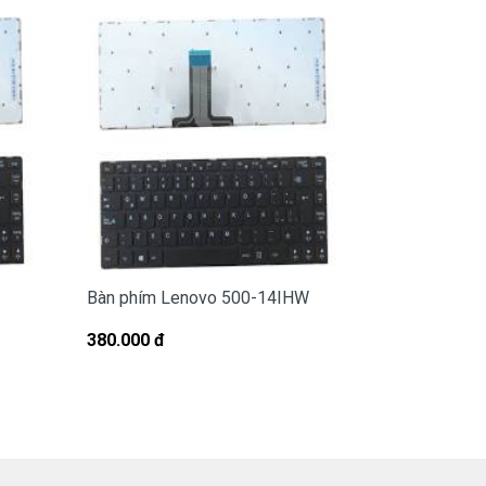
Bàn phím Lenovo 500-14IHW
Bàn phím L
380.000 đ
380.000 đ