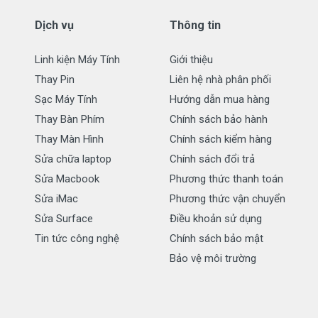
ơng Việt Nam Vietcombank (Chi nhánh Bến Thành)
Dịch vụ
Thông tin
Linh kiện Máy Tính
Giới thiệu
P.HCM
Thay Pin
Liên hệ nhà phân phối
Sạc Máy Tính
Hướng dẫn mua hàng
Thay Bàn Phím
Chính sách bảo hành
Thay Màn Hình
Chính sách kiểm hàng
k, TPHCM
Sửa chữa laptop
Chính sách đổi trả
Sửa Macbook
Phương thức thanh toán
Sửa iMac
Phương thức vận chuyển
251.500
ngay khi chuyển tiền. CTY chúng tôi gửi hàng liền cho
Sửa Surface
Điều khoản sử dụng
Tin tức công nghệ
Chính sách bảo mật
ế – bảo hành sản phẩm tại Tphcm
Bảo vệ môi trường