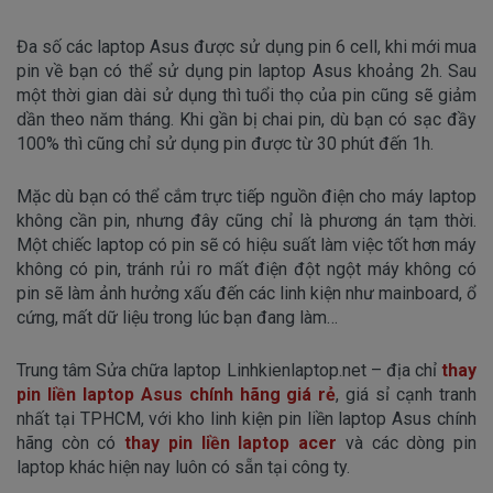
Đa số các laptop Asus được sử dụng pin 6 cell, khi mới mua
pin về bạn có thể sử dụng pin laptop Asus khoảng 2h. Sau
một thời gian dài sử dụng thì tuổi thọ của pin cũng sẽ giảm
dần theo năm tháng. Khi gần bị chai pin, dù bạn có sạc đầy
100% thì cũng chỉ sử dụng pin được từ 30 phút đến 1h.
Mặc dù bạn có thể cắm trực tiếp nguồn điện cho máy laptop
không cần pin, nhưng đây cũng chỉ là phương án tạm thời.
Một chiếc laptop có pin sẽ có hiệu suất làm việc tốt hơn máy
không có pin, tránh rủi ro mất điện đột ngột máy không có
pin sẽ làm ảnh hưởng xấu đến các linh kiện như mainboard, ổ
cứng, mất dữ liệu trong lúc bạn đang làm…
Trung tâm Sửa chữa laptop Linhkienlaptop.net – địa chỉ
thay
pin liền laptop Asus chính hãng giá rẻ
, giá sỉ cạnh tranh
nhất tại TPHCM, với kho linh kiện pin liền laptop Asus chính
hãng còn có
thay pin liền laptop acer
và các dòng pin
laptop khác hiện nay luôn có sẵn tại công ty.