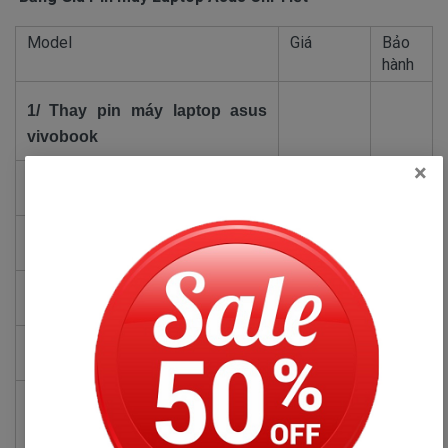
Model
Giá
Bảo
hành
1/ Thay pin máy laptop asus
vivobook
×
pin máy laptop asus vivobook s14
890.000
1
đ
năm
pin máy laptop asus vivobook s15
950.000
1
đ
năm
pin máy laptop asus vivobook
1.280.000
1
s510u
đ
năm
pin máy laptop asus s510u
1.280.000
1
đ
năm
2/ Thay pin máy laptop asus
zenbook