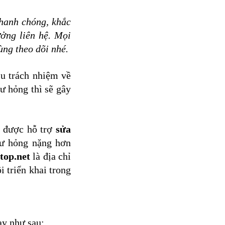
anh chóng, khắc
ưởng liên hệ. Mọi
cùng theo dõi nhé.
u trách nhiệm về
hư hỏng thì sẽ gây
ể được hỗ trợ
s
ửa
hư hỏng nặng hơn
top.net
là địa chỉ
 triển khai trong
ay như sau: