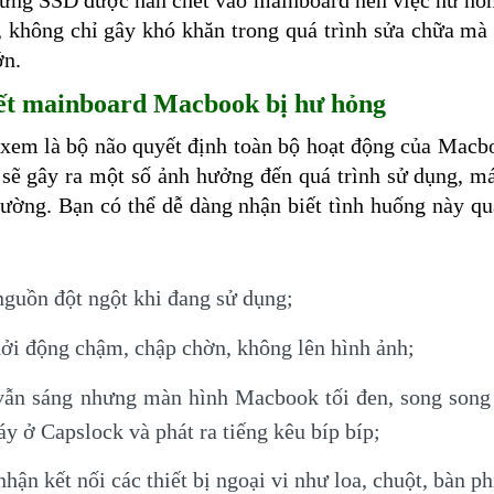
ứng SSD được hàn chết vào mainboard nên việc hư hỏn
 không chỉ gây khó khăn trong quá trình sửa chữa mà 
ớn.
ết mainboard Macbook bị hư hỏng
em là bộ não quyết định toàn bộ hoạt động của Macb
 sẽ gây ra một số ảnh hưởng đến quá trình sử dụng, m
ường. Bạn có thể dễ dàng nhận biết tình huống này q
nguồn đột ngột khi đang sử dụng;
hởi động chậm, chập chờn, không lên hình ảnh;
ẫn sáng nhưng màn hình Macbook tối đen, song song đ
y ở Capslock và phát ra tiếng kêu bíp bíp;
ận kết nối các thiết bị ngoại vi như loa, chuột, bàn ph