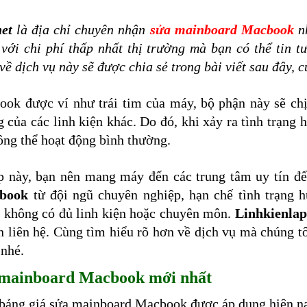
net
là địa chỉ chuyên nhận
sửa mainboard Macbook
nh
ể với chi phí thấp nhất thị trường mà bạn có thể tin t
t về dịch vụ này sẽ được chia sẻ trong bài viết sau đây, 
ok được ví như trái tim của máy, bộ phận này sẽ chị
 của các linh kiện khác. Do đó, khi xảy ra tình trạng 
hông thể hoạt động bình thường.
p này, bạn nên mang máy đến các trung tâm uy tín đ
book
từ đội ngũ chuyên nghiệp, hạn chế tình trạng 
 không có đủ linh kiện hoặc chuyên môn.
Linhkienlap
n liên hệ. Cùng tìm hiểu rõ hơn về dịch vụ mà chúng tôi
 nhé.
 mainboard Macbook mới nhất
t bảng giá sửa mainboard Macbook được áp dụng hiện n