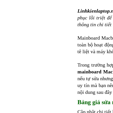
Màn hình laptop
Linhkienlaptop.
Ổ cứng SSD laptop
phục lỗi triệt đ
thông tin chi tiế
Ram Máy Tính
Dịch vụ thay pin Surface chính
Mainboard Macbo
hãng, uy tín tại tphcm
toàn bộ hoạt động
Thay sạc Surface Pro
tê liệt và máy k
Thay màn hình Surface Pro
Trong trường hợ
Quạt Laptop
mainboard Mac
nếu tự sửa nhưng
uy tín mà bạn nê
nội dung sau đây
Bảng giá sửa
Cập nhật chi tiế