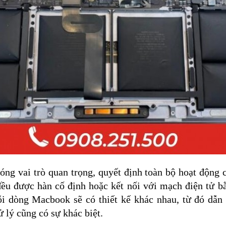
g vai trò quan trọng, quyết định toàn bộ hoạt động 
ều được hàn cố định hoặc kết nối với mạch điện tử 
i dòng Macbook sẽ có thiết kế khác nhau, từ đó dẫn
ử lý cũng có sự khác biệt.