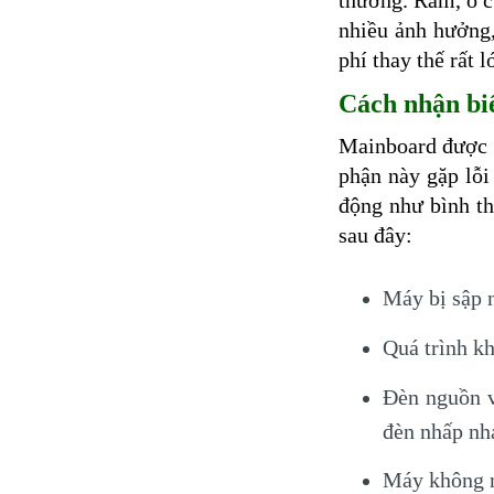
thường. Ram, ổ c
nhiều ảnh hưởng,
phí thay thế rất l
Cách nhận bi
Mainboard được x
phận này gặp lỗi
động như bình th
sau đây:
Máy bị sập 
Quá trình k
Đèn nguồn v
đèn nhấp nhá
Máy không nh