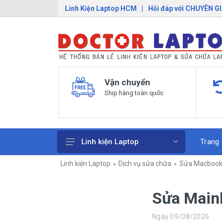
Linh Kiện Laptop HCM
|
Hỏi đáp với CHUYÊN G
Vận chuyển
Ship hàng toàn quốc
Trang
Linh kiện Laptop
Linh kiện Laptop
Dịch vụ sửa chữa
Sửa Macboo
Pin Laptop
Sạc Laptop
Sửa Main
Bàn Phím Laptop
Ngày 09/08/2026
Linh Kiện Macbook