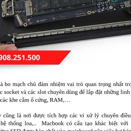
 bo mạch chủ đảm nhiệm vai trò quan trọng nhất t
c socket và các slot chuyên dùng để lắp đặt những linh
t, các khe cắm ổ cứng, RAM,…
 cũng là nơi được tích hợp các vi xử lý chuyên điề
 hệ thống loa,.. Macbook có cấu tạo khác biệt với 