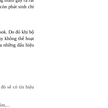
g main gây ra rất
còn phát sinh chi
ook. Do đó khi bộ
áy không thể hoạt
ua những dấu hiệu
ó sẽ có tín hiệu
ím,...