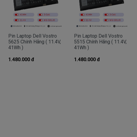
Pin Dell Precision, Inspiron, Latitude, Vostro bị
hư làm sao chúng ta nhận biết?
Có 3 cách để nhận biết pin dell Vostro 3580 bị hư
- Một là khi mở nút nguồn trước khi xuất hiện lo
go Dell sẻ có dòng thông báo pin bị hư cần thay
Pin Laptop Dell Vostro
Pin Laptop Dell Vostro
pin.
5625 Chính Hãng ( 11.4V,
5515 Chính Hãng ( 11.4V,
41Wh )
41Wh )
- Hai là chúng ta rê con chuột vào biểu tượng
cục pin phía dưới bên tay phải nếu thấy dòng thông
1.480.000 đ
1.480.000 đ
báo “ Need replace battery” là chúng ta biết pin
laptop Dell của chúng ta bị hư.
- Ba là ngay đèn tín hiệu của cục pin sẻ chuyển
sang màu cam.
Hình nhận biết pin dell Vostro 3580 bi hư
Batery Dell Vostro 3580 tai sao hư