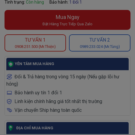
Tình trạng:
Còn hàng
Bảo hành:
1 Đổi 1
Mua Ngay
Đặt Hàng Trực Tiếp Qua Zalo
TƯ VẤN 1
TƯ VẤN 2
0908.251.500 (Mr.Thiện)
0989.233.024 (Mr.Tùng)
YÊN TÂM MUA HÀNG
Đổi & Trả hàng trong vòng 15 ngày (Nếu gặp lỗi hư
hỏng)
Bảo hành uy tín 1 đổi 1
Linh kiện chính hãng giá tốt nhất thị trường
Vận chuyển Ship hàng toàn quốc
ĐỊA CHỈ MUA HÀNG