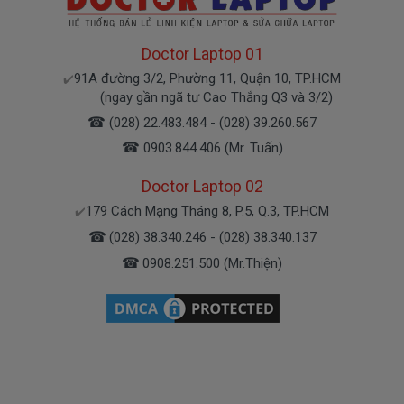
- Doctorlaptop có đội người kiểm tra và thay
miễn phí cho các bạn nhé.
Doctor Laptop 01
91A đường 3/2, Phường 11, Quận 10, TP.HCM
✔️
Bạn chưa biết pin này có phù hợp với laptop của
(ngay gần ngã tư Cao Thắng Q3 và 3/2)
mình hay không?
☎
(028) 22.483.484 - (028) 39.260.567
☎
0903.844.406 (Mr. Tuấn)
Bạn chưa biết máy tính Dell của mình là dòng
Vostro, Inspiron, Latitude hay Precision?
Doctor Laptop 02
179 Cách Mạng Tháng 8, P.5, Q.3, TP.HCM
✔️
Bạn yên tâm nhé.
☎
(028) 38.340.246 - (028) 38.340.137
☎
0908.251.500 (Mr.Thiện)
Bạn có thể gọi Zalo cho shop tai số
0903.844.406
.
(Mr. Tuấn)
À mà thỉnh thoảng shop bận máy một chút, cứ nhắn
tin để chút Doctoplaptop gọi lại cho bạn nhé.
Giá Pin Laptop dell 3580 mua là bao