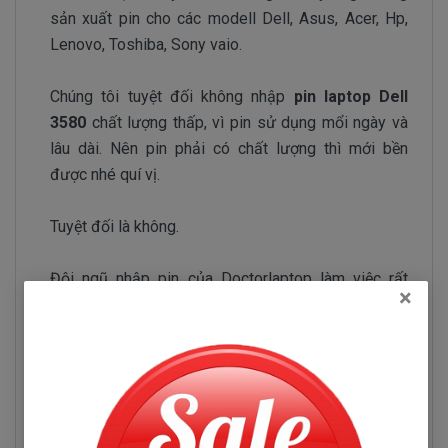
sản xuất pin cho các modell Dell, Asus, Acer, Hp,
Lenovo, Toshiba, Sony vaio.
Chúng tôi tuyệt đối không nhập
pin laptop Dell
3580
chất lượng thấp, vì pin sử dụng mổi ngày và
lâu dài. Nên pin phải có chất lượng thì mới bền
được nhé quí vị.
Tuyệt đối là không.
Đội ngũ nhập pin của Doctorlaptop làm việc rất
×
chăm chỉ test pin và kiểm tra pin liên tục để chỉ
tuyển chọn những nhà phân phối pin có uy tín và
chuyên sản xuất pin chất lượng tốt.