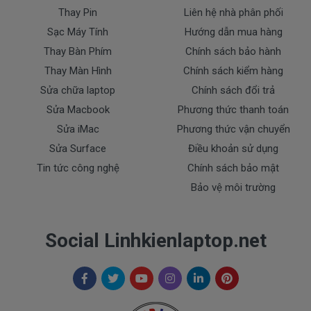
Thay Pin
Liên hệ nhà phân phối
- Sạc Acer bị rơi vỡ không còn nguyên dạng.
Sạc Máy Tính
Hướng dẫn mua hàng
- Sạc Acer bị ngập nước.
- Tem niêm phong dán trên sạc bị rách hay có dấu
Thay Bàn Phím
Chính sách bảo hành
hiệu tẩy xóa
Thay Màn Hình
Chính sách kiểm hàng
- Tem bảo hành không còn nguyên vẹn.
Sửa chữa laptop
Chính sách đổi trả
Sửa Macbook
Phương thức thanh toán
Thanh toán
Sửa iMac
Phương thức vận chuyển
Sửa Surface
Điều khoản sử dụng
1. Thanh toán trực tiếp tại văn phòng Cty
Tin tức công nghệ
Chính sách bảo mật
DOCTORLAPTOP TẠI TP.HCM
Bảo vệ môi trường
2. Thanh toán chuyển khoản qua ngân hàng
+ Tên ngân hàng : Ngân hàng Ngoại Thương Việt
Social Linhkienlaptop.net
Nam Vietcombank
Vietcombank (CN Sài Gòn )
Chủ tài khoản : Trần Thiện
Số Tài Khoản : 0071001848675