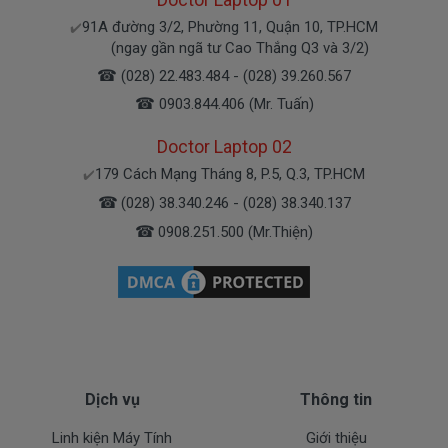
91A đường 3/2, Phường 11, Quận 10, TP.HCM
✔️
Bạn có thể gọi Zalo cho shop tai số 0908251500.
(ngay gần ngã tư Cao Thắng Q3 và 3/2)
À mà thỉnh thoảng shop bận máy một chút, cứ nhắn
☎
(028) 22.483.484 - (028) 39.260.567
tin để chút shop gọi lại cho bạn nhé.
☎
0903.844.406 (Mr. Tuấn)
Doctor Laptop 02
Sạc Acer Được Bảo hành ra sao
179 Cách Mạng Tháng 8, P.5, Q.3, TP.HCM
✔️
☎
(028) 38.340.246 - (028) 38.340.137
Chế độ bảo hành cho sạc máy xách tay Acer
☎
0908.251.500 (Mr.Thiện)
* 1 đổi 1 trong thời gian bảo hành với những
điều kiện như sau:
- Trong thời gian xài làm việc nếu
sạc laptop
Acer
có các hư hỏng nào (dung lượng giảm tụt
sạc quá nhiều, sạc Acer độ chai quá 70%) chúng tôi
xin được thay mới 100% cho khách trong thời gian
bảo hành.
Dịch vụ
Thông tin
Linh kiện Máy Tính
Giới thiệu
* Các trường hợp không được bảo hành: