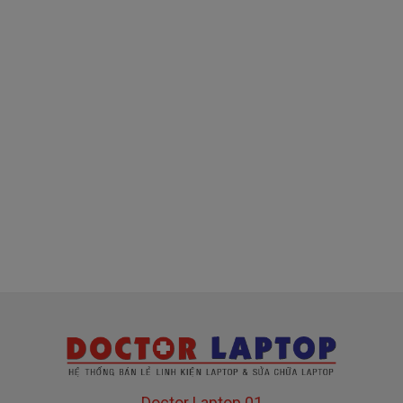
( sạc chính hãng này là hàng xách tay
về nhé )
Mua sạc Acer ở đâu tại Tphcm
Tai Tphcm nếu sạc Acer của các bạn bị hư, các
bạn có thể đến Doctorlaptop Tại Tphcm để mua.
- Shop có đội người kiểm tra và thay miễn phí
cho các bạn nhé.
Bạn chưa biết
sạc Laptop
này có phù hợp với máy
của mình hay không?
Bạn chưa biết máy Acer của mình là dòng nào?
Bạn yên tâm nhé.
Doctor Laptop 01