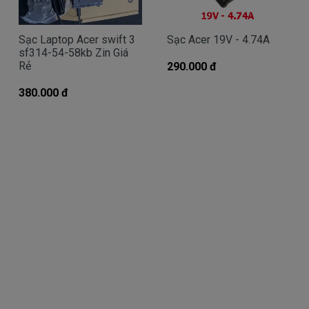
Sạc Laptop Acer swift 3
Sạc Acer 19V - 4.74A
Giá Sạc Acer chính hãng mua là bao
sf314-54-58kb Zin Giá
nhiêu
Rẻ
290.000 đ
Trên thị trường thì có nhiều loại sạc cho máy
380.000 đ
tính Acer thượng vàng hạ cám chất lượng bèo béo
beo giá thật rẻ cũng có. Có nơi bán giá trên trời, giá
cao ngất ngưỡng cũng có.
Riêng Shop
Linhkienlaptop.net
chỉ có đúng 2
loại thôi nhé.
Sạc Acer
Oem sạc thay thế
Giá bán là
Call
( sạc Oem sạc thay thế của hãng thứ
3 sản xuất nhé )
sạc
Acer
chính hãng Giá bạn mua là
290k