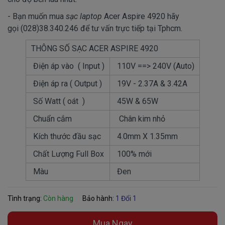
- Bạn muốn mua
sạc laptop
Acer Aspire 4920 hãy
gọi (028)38.340.246 để tư vấn trực tiếp tại Tphcm.
THÔNG SỐ SẠC ACER ASPIRE 4920
Điện áp vào ( Input )
110V ==> 240V (Auto)
Điện áp ra ( Output )
19V - 2.37A & 3.42A
Số Watt ( oát )
45W & 65W
Chuẩn cắm
Chân kim nhỏ
Kích thước đầu sạc
4.0mm X 1.35mm
Chất Lượng Full Box
100% mới
Màu
Đen
Tình trạng:
Còn hàng
Bảo hành:
1 Đổi 1
Mua Ngay