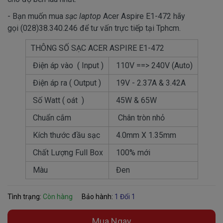
- Bạn muốn mua
sạc laptop
Acer Aspire E1-472 hãy
gọi (028)38.340.246 để tư vấn trực tiếp tại Tphcm.
THÔNG SỐ SẠC ACER ASPIRE E1-472
Điện áp vào ( Input )
110V ==> 240V (Auto)
Điện áp ra ( Output )
19V - 2.37A & 3.42A
Số Watt ( oát )
45W & 65W
Chuẩn cắm
Chân tròn nhỏ
Kích thước đầu sạc
4.0mm X 1.35mm
Chất Lượng Full Box
100% mới
Màu
Đen
Tình trạng:
Còn hàng
Bảo hành:
1 Đổi 1
Mua Ngay