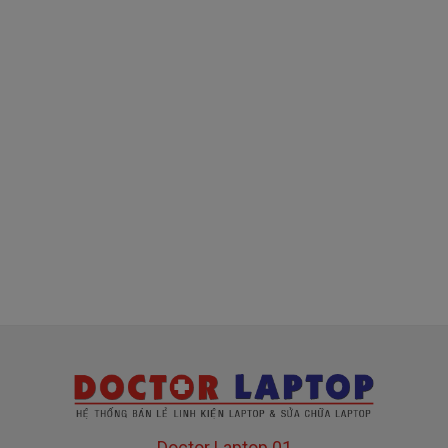
( sạc chính hãng này là hàng xách tay
về nhé )
Mua sạc Acer ở đâu tại Tphcm
Tai Tphcm nếu sạc Acer của các bạn bị hư, các
bạn có thể đến Doctorlaptop Tại Tphcm để mua.
- Shop có đội người kiểm tra và thay miễn phí
cho các bạn nhé.
Bạn chưa biết
sạc Laptop
này có phù hợp với máy
của mình hay không?
Bạn chưa biết máy Acer của mình là dòng nào?
Bạn yên tâm nhé.
Doctor Laptop 01