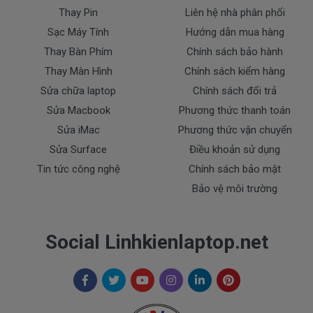
Thay Pin
Liên hệ nhà phân phối
- Sạc Acer bị rơi vỡ không còn nguyên dạng.
Sạc Máy Tính
Hướng dẫn mua hàng
- Sạc Acer bị ngập nước.
- Tem niêm phong dán trên sạc bị rách hay có dấu
Thay Bàn Phím
Chính sách bảo hành
hiệu tẩy xóa
Thay Màn Hình
Chính sách kiểm hàng
- Tem bảo hành không còn nguyên vẹn.
Sửa chữa laptop
Chính sách đổi trả
Sửa Macbook
Phương thức thanh toán
Thanh toán
Sửa iMac
Phương thức vận chuyển
Sửa Surface
Điều khoản sử dụng
1. Thanh toán trực tiếp tại văn phòng Cty
Tin tức công nghệ
Chính sách bảo mật
DOCTORLAPTOP TẠI TP.HCM
Bảo vệ môi trường
2. Thanh toán chuyển khoản qua ngân hàng
+ Tên ngân hàng : Ngân hàng Ngoại Thương Việt
Social Linhkienlaptop.net
Nam Vietcombank
Vietcombank (CN Sài Gòn )
Chủ tài khoản : Trần Thiện
Số Tài Khoản : 0071001848675