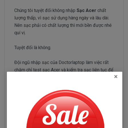
Chúng tôi tuyệt đối không nhập
Sạc Acer
chất
lượng thấp, vì sạc sử dụng hàng ngày và lâu dài.
Nên sạc phải có chất lượng thì mới bền được nhé
quí vị.
Tuyệt đối là không.
Đội ngũ nhập sạc của Doctorlaptop làm việc rất
chăm chỉ test sạc Acer và kiểm tra sạc liên tục để
×
chỉ tuyển chọn những nhà phân phối sạc có uy tín và
chuyên sản xuất sạc chất lượng tốt.
Sạc Acer Aspire E1-472
Những hư hỏng thường gặp