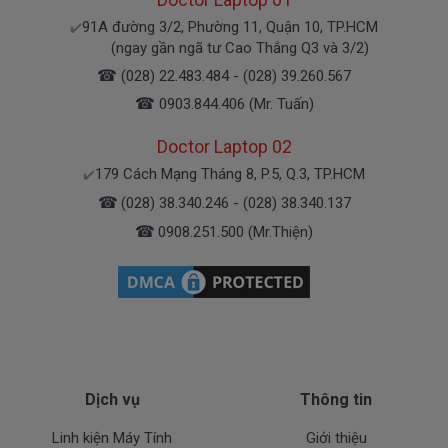
91A đường 3/2, Phường 11, Quận 10, TP.HCM
✔️
Bạn có thể gọi Zalo cho shop tai số 0908251500.
(ngay gần ngã tư Cao Thắng Q3 và 3/2)
À mà thỉnh thoảng shop bận máy một chút, cứ nhắn
☎
(028) 22.483.484 - (028) 39.260.567
tin để chút shop gọi lại cho bạn nhé.
☎
0903.844.406 (Mr. Tuấn)
Doctor Laptop 02
Sạc Acer Được Bảo hành ra sao
179 Cách Mạng Tháng 8, P.5, Q.3, TP.HCM
✔️
☎
(028) 38.340.246 - (028) 38.340.137
Chế độ bảo hành cho sạc máy xách tay Acer
☎
0908.251.500 (Mr.Thiện)
* 1 đổi 1 trong thời gian bảo hành với những
điều kiện như sau:
- Trong thời gian xài làm việc nếu
sạc laptop
Acer
có các hư hỏng nào (dung lượng giảm tụt
sạc quá nhiều, sạc Acer độ chai quá 70%) chúng tôi
xin được thay mới 100% cho khách trong thời gian
bảo hành.
Dịch vụ
Thông tin
Linh kiện Máy Tính
Giới thiệu
* Các trường hợp không được bảo hành: