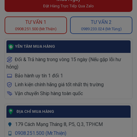
Đặt Hàng Trực Tiếp Qua Zalo
TƯ VẤN 1
TƯ VẤN 2
0908.251.500 (Mr.Thiện)
0989.233.024 (Mr.Tùng)
YÊN TÂM MUA HÀNG
Đổi & Trả hàng trong vòng 15 ngày (Nếu gặp lỗi hư
hỏng)
Bảo hành uy tín 1 đổi 1
Linh kiện chính hãng giá tốt nhất thị trường
Vận chuyển Ship hàng toàn quốc
ĐỊA CHỈ MUA HÀNG
179 Cách Mạng Tháng 8, P.5, Q.3, TP.HCM
0908.251.500 (Mr.Thiện)