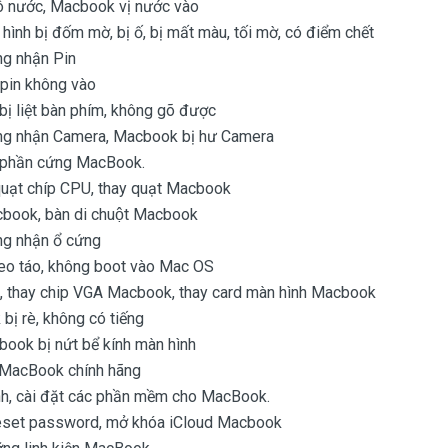
 nước, Macbook vị nước vào
ình bị đốm mờ, bị ố, bị mất màu, tối mờ, có điểm chết
g nhận Pin
pin không vào
ị liệt bàn phím, không gõ được
g nhận Camera, Macbook bị hư Camera
n phần cứng MacBook.
uạt chíp CPU, thay quạt Macbook
book, bàn di chuột Macbook
g nhận ổ cứng
eo táo, không boot vào Mac OS
 thay chip VGA Macbook, thay card màn hình Macbook
ị rè, không có tiếng
ook bị nứt bể kính màn hình
n MacBook chính hãng
ành, cài đặt các phần mềm cho MacBook.
reset password, mở khóa iCloud Macbook