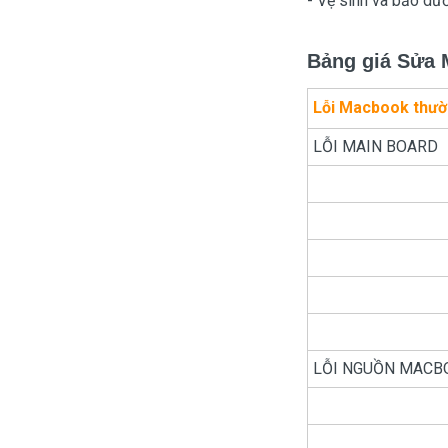
- Vệ sinh và bảo dư
Bảng giá Sửa 
Lỗi Macbook thườ
LỖI MAIN BOARD
LỖI NGUỒN MACB