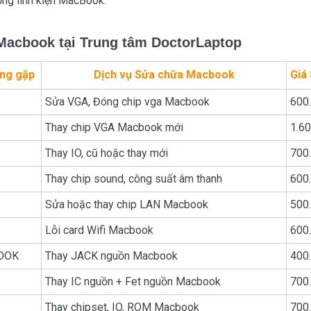
ỡng linh kiện MacBook.
Macbook tại Trung tâm DoctorLaptop
ng gặp
Dịch vụ Sửa chữa Macbook
Giá
Sửa VGA, Đóng chip vga Macbook
600
Thay chip VGA Macbook mới
1.60
Thay IO, cũ hoặc thay mới
700
Thay chip sound, công suất âm thanh
600
Sửa hoặc thay chip LAN Macbook
500
Lỗi card Wifi Macbook
600
OOK
Thay JACK nguồn Macbook
400
Thay IC nguồn + Fet nguồn Macbook
700
Thay chipset, IO, ROM Macbook
700