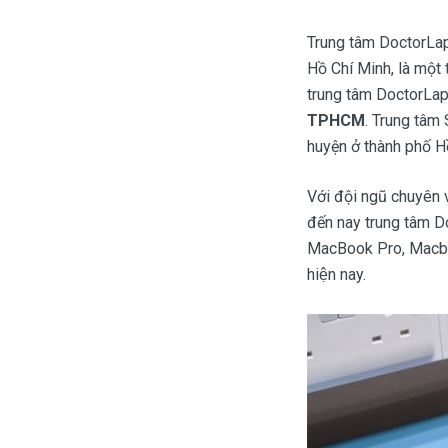
Màn hình laptop
Trung tâm DoctorLap
Ổ cứng SSD laptop
Hồ Chí Minh, là một
trung tâm DoctorLap
Ram Máy Tính
TPHCM
. Trung tâm
Dịch vụ thay pin Surface chính
huyện ở thành phố H
hãng, uy tín tại tphcm
Thay sạc Surface Pro
Với đội ngũ chuyên v
đến nay trung tâm Do
Thay màn hình Surface Pro
MacBook Pro, Macboo
Quạt Laptop
hiện nay.