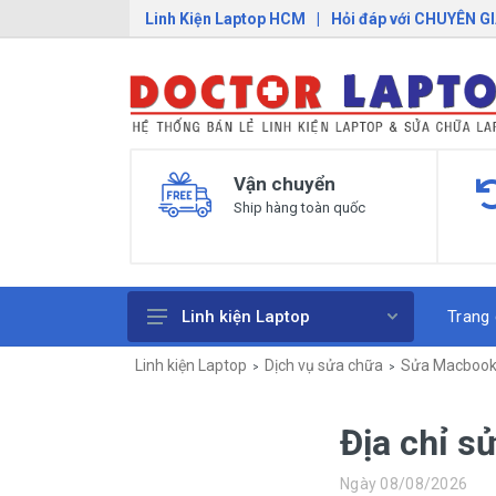
Linh Kiện Laptop HCM
|
Hỏi đáp với CHUYÊN G
Vận chuyển
Ship hàng toàn quốc
Trang
Linh kiện Laptop
Linh kiện Laptop
Dịch vụ sửa chữa
Sửa Macboo
Pin Laptop
Sạc Laptop
Địa chỉ s
Bàn Phím Laptop
Ngày 08/08/2026
Linh Kiện Macbook