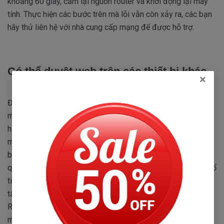
khoảng 60 giây, cắm lại nguồn router và khởi động lại máy
tính. Thực hiện các bước trên mà lỗi vẫn còn xảy ra, các bạn
hãy thử liên hệ với nhà cung cấp mạng để được hỗ trợ.
Có thể duyệt web trên các thiết bị khác
×
Để sửa lỗi laptop bắt được wifi nhưng không vào được
mạng các bạn có thể duyệt web trên các thiết bị khác. Thực
hiện xóa các file tạm thời như: Nhấn Windows + X để mở
menu Winx, click chọn File Explorer. Trên thanh địa chỉ, các
bạn nhập C:Windows emp nhấn Enter. Nếu được yêu cầu
quyền Admin, các bạn click Continue để tiếp tục. Trên cửa sổ
tiếp theo sẽ hiển thị các file tạm thời, nhấn Ctrl + A để chọn
tất cả các file, kích chuột phải vào đó rồi chọn Delete.
Reset lại DNS. Các bạn kích chuột phải vào biểu tượng
mạng ở góc dưới cùng bên phải màn hình, chọn Open