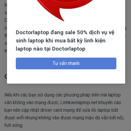
Network and Sharing Center. Click chọn Change adapter
settings và chọn card Wifi của bạn rồi click chọn Properties.
Chọn Internet Protocol Version 4 click chọn Properties,
chọn Obtain an IP address automatically. Nếu các bạn không
Doctorlaptop đang sale 50% dịch vụ vệ
thể kết nối với Internet, bạn hãy chọn Use the following DNS
sinh laptop khi mua bất kỳ linh kiện
server addresses và điền các địa chỉ DNS. Ấn OK để kiểm
laptop nào tại Doctorlaptop
tra xem lỗi còn hay không
Tư vấn nhanh
Cập nhật driver card mạng
Nếu khi các bạn sử dụng các phương pháp trên mà laptop
vẫn không vào mạng được, Linhkienlaptop.net khuyến cáo
bạn nên cập nhật driver card mạng để sửa lỗi laptop bắt
được wifi nhưng không vào được mạng mặc dù vẫn kết nối,
full sóng.