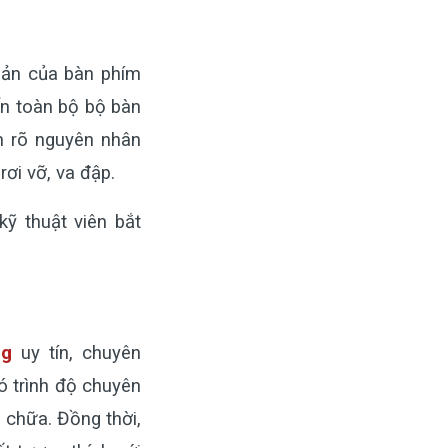
 bản của bàn phím
ến toàn bộ bộ bàn
m rõ nguyên nhân
ơi vỡ, va đập.
ỹ thuật viên bắt
ng
uy tín, chuyên
có trình độ chuyên
 chữa. Đồng thời,