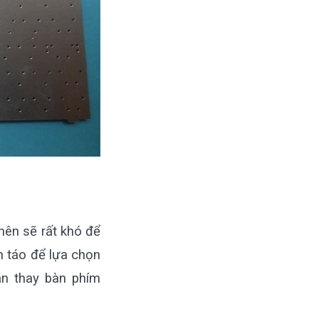
nên sẽ rất khó để
nh táo để lựa chọn
ần thay bàn phím