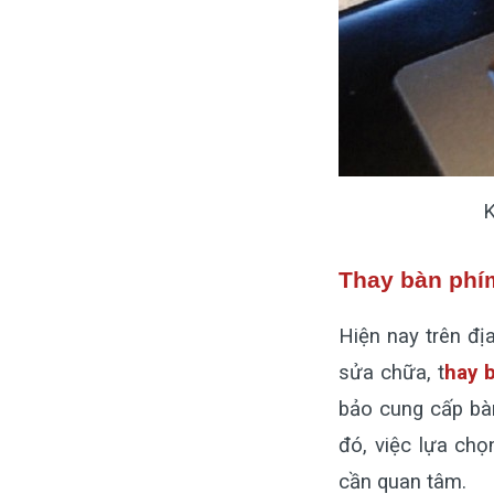
K
Thay bàn phí
Hiện nay trên đị
sửa chữa,
t
hay 
bảo cung cấp bà
đó, việc lựa chọ
cần quan tâm.