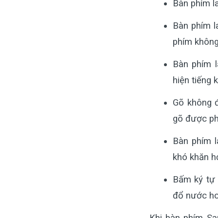
Bàn phím la
Bàn phím la
phím không.
Bàn phím l
hiện tiếng kê
Gõ không đư
gõ được p
Bàn phím l
khó khăn 
Bấm ký tự 
đổ nước hoặ