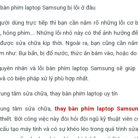
àn phím laptop Samsung bị lỗi ở đâu
gười dùng trực tiếp thì bạn cần nắm rõ những lỗi cơ
ím, hỏng phím…. Những lỗi nhỏ này có thể ảnh hưởng đ
được sửa chữa kịp thời. Ngoài ra, bạn cũng cần nắ
m như: Bụi bẩn, bị đổ nước, thức ăn bám vào, hoặc do r
guyên nhân và lỗi bàn phím laptop Samsung sẽ giúp k
và có biện pháp xử lý phù hợp nhất.
rung tâm sửa chữa, thay bàn phím laptop uy tín
trung tâm sửa chữa,
thay bàn phím laptop Samsu
 thiết. Bởi công việc này đòi hỏi đội ngũ kỹ thuật viên 
cấu tạo máy tính và có sự khéo léo trong quá trình sửa