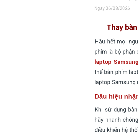
Màn hình laptop
Ngày 06/08/2026
Ổ cứng SSD laptop
Thay bàn
Ram Máy Tính
Hầu hết mọi ngườ
Dịch vụ thay pin Surface chính
hãng, uy tín tại tphcm
phím là bộ phận 
Thay sạc Surface Pro
laptop Samsun
Thay màn hình Surface Pro
thế bàn phím lap
Quạt Laptop
laptop Samsung 
Dấu hiệu nhậ
Khi sử dụng bàn
hãy nhanh chón
điều khiển hệ thố