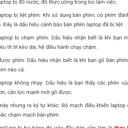
ptop bị đổ nước, đổ thức uống trong lúc làm việc.
ptop bị liệt phím: Khi sử dụng bàn phím, có phím đá
 Đây là dấu hiệu cảnh báo bàn phím laptop đã bị liệt.
aptop bị chạm phím: Dấu hiệu nhận biết là khi bạn m
u tít tít kéo dài, hệ điều hành chạy chậm.
ợc phím: Dấu hiệu nhận biết là khi bạn gõ bàn phím 
hím nào cả.
aptop không nhạy: Dấu hiệu là bạn thấy các phím của 
hơn, cần lực mạnh mới gõ được.
này nhưng ra ký tự khác: Bộ mạch điều khiển laptop 
c chạm mạch bàn phím.