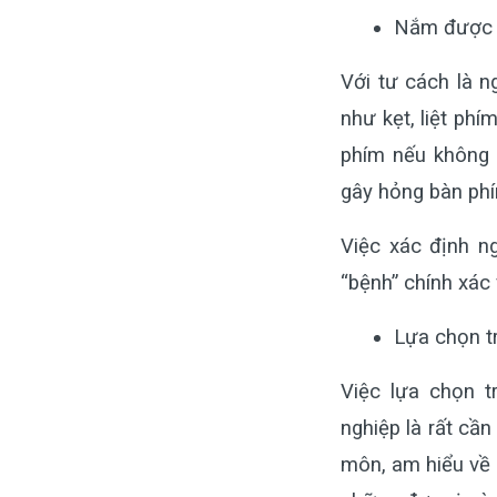
Nắm được b
Với tư cách là n
như kẹt, liệt ph
phím nếu không 
gây hỏng bàn phí
Việc xác định n
“bệnh” chính xác 
Lựa chọn t
Việc lựa chọn 
nghiệp là rất cần
môn, am hiểu về 