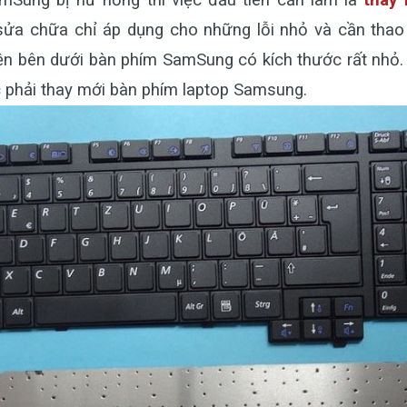
mSung bị hư hỏng thì việc đầu tiên cần làm là
thay 
ửa chữa chỉ áp dụng cho những lỗi nhỏ và cần thao 
n bên dưới bàn phím SamSung có kích thước rất nhỏ. 
c phải thay mới bàn phím laptop Samsung.