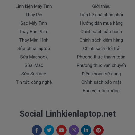
Linh kiện Máy Tính
Giới thiệu
Cách khắc phục: Chưa thể sửa chữa được
Thay Pin
Liên hệ nhà phân phối
thay màn hình laptop
các điểm chết, cần
Sạc Máy Tính
Hướng dẫn mua hàng
EliteBook 8460P
mới.
HP
Thay Bàn Phím
Chính sách bảo hành
Thay Màn Hình
Chính sách kiểm hàng
Màn hình laptop bị nứt vỡ
Sửa chữa laptop
Chính sách đổi trả
Sửa Macbook
Phương thức thanh toán
Biểu hiện: Màn hình xuất hiện các vết nứt,
Sửa iMac
Phương thức vận chuyển
vỡ.
Sửa Surface
Điều khoản sử dụng
Nguyên Nhân: Do rơi, va đập hoặc cọ vào
Tin tức công nghệ
Chính sách bảo mật
những vật sắc nhọn.
Bảo vệ môi trường
Cách xử lý: Thay màn.
Màn hình laptop vào nước
Social Linhkienlaptop.net
Biểu hiện: Màn hình laptop xuất hiện những
vùng thâm như ngấm nước.