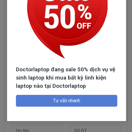
chống oxy hóa, mài mòn và in dấu vân tay. Hơn
thế nữa, máy tính còn có thêm lớp carbon có
tác dụng chống các tác động của lực ép để bảo
vệ màn hình.
Doctorlaptop đang sale 50% dịch vụ vệ
sinh laptop khi mua bất kỳ linh kiện
laptop nào tại Doctorlaptop
Đọc thêm
Tư vấn nhanh
Mô tả màn hình máy tính HP EliteBook 8460P
Hỏi đáp
Xem thêm:
Thay màn hình laptop HP Pavilion
X360
đủ loại, ưu đãi tốt