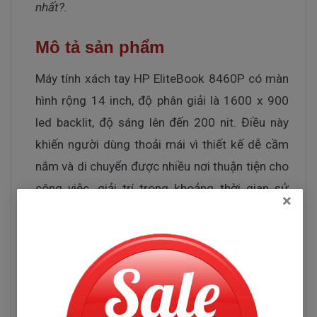
nhất?.
Mô tả sản phẩm
Máy tính xách tay HP EliteBook 8460P có màn
hình rộng 14 inch, độ phân giải là 1600 x 900
led backlit, độ sáng lên đến 200 nit. Điều này
khiến người dùng thoải mái vì thiết kế dễ cầm
nắm và di chuyển được nhiều nơi thuận tiện cho
công việc, giải trí trong khoảng thời gian sử
×
dụng.
Ngoài ra, màn hình có lớp bảo vệ chắc chắn bởi
hợp kim nhôm dura giúp cho máy chống được
các tác nhân gây hại từ bên ngoài như: bám bụi,