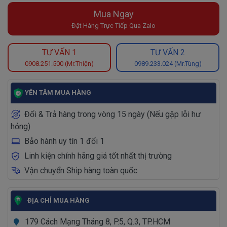
Mua Ngay
Đặt Hàng Trực Tiếp Qua Zalo
TƯ VẤN 1
TƯ VẤN 2
0908.251.500 (Mr.Thiện)
0989.233.024 (Mr.Tùng)
YÊN TÂM MUA HÀNG
Đổi & Trả hàng trong vòng 15 ngày (Nếu gặp lỗi hư
hỏng)
Bảo hành uy tín 1 đổi 1
Linh kiện chính hãng giá tốt nhất thị trường
Vận chuyển Ship hàng toàn quốc
ĐỊA CHỈ MUA HÀNG
179 Cách Mạng Tháng 8, P.5, Q.3, TP.HCM