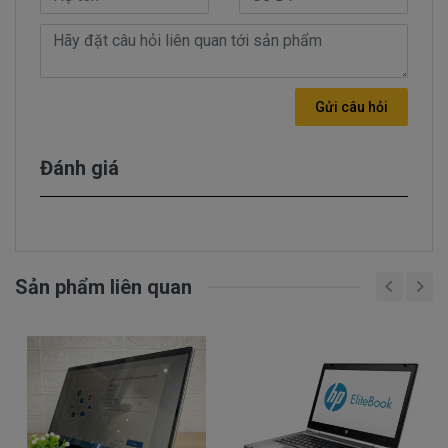
Thông số kỹ thuật
Tên màn hình
HP EliteBook 8460P
Gửi câu hỏi
Kích thước:
14.0 Inch
Đánh giá
Độ phân giải:
1366x768
Loại bề mặt:
Gương
Sản phẩm liên quan
Loại đèn nền:
LED Mỏng
Cổng kết nối:
40 Pin
Nguyên nhân và cách khắc phục