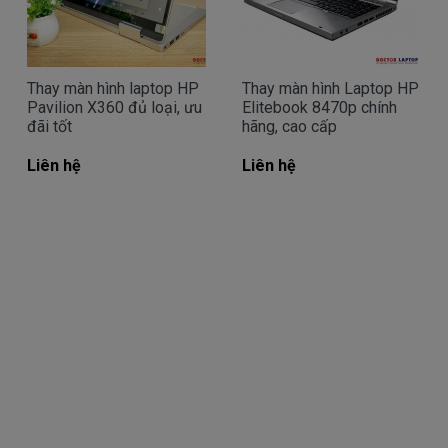
lỗi màn hình HP EliteBook 8460P
Muốn tìm được cách khắc phục màn hình máy
tính bị lỗi thì hãy tìm hiểu ngay các nguyên nhân
Thay màn hình laptop HP
Thay màn hình Laptop HP
Pavilion X360 đủ loại, ưu
Elitebook 8470p chính
dưới đây:
đãi tốt
hãng, cao cấp
Liên hệ
Liên hệ
Lỗi màn hình laptop bị giật
Biểu hiện: Khi đang sử dụng, màn hình
laptop bị giật và nháy loạn.
Nguyên nhân:
Chưa cài đặt đúng tần số. (Tần số 
quét bình thường là 75 Hertz).
Màn hình bị lỏng dây cáp.
Lỗi VGA
Cách khắc phục: