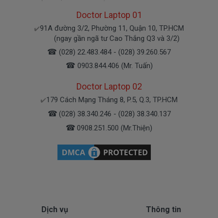
Doctor Laptop 01
91A đường 3/2, Phường 11, Quận 10, TP.HCM
✔️
(ngay gần ngã tư Cao Thắng Q3 và 3/2)
☎
(028) 22.483.484 - (028) 39.260.567
☎
0903.844.406 (Mr. Tuấn)
Các nguyên nhân khiến màn hình cần thay mới
Doctor Laptop 02
179 Cách Mạng Tháng 8, P.5, Q.3, TP.HCM
✔️
Xem thêm:
Thay màn hình Laptop HP
☎
(028) 38.340.246 - (028) 38.340.137
Elitebook 8470p
chính hãng, cao cấp
☎
0908.251.500 (Mr.Thiện)
Lỗi màn hình laptop có điểm chết
Biểu hiện: xuất hiện nhiều điểm không hiển
thị ảnh trên màn hình.
Nguyên nhân gây hư hỏng màn hình là do
Dịch vụ
Thông tin
lỗi nhà sản xuất