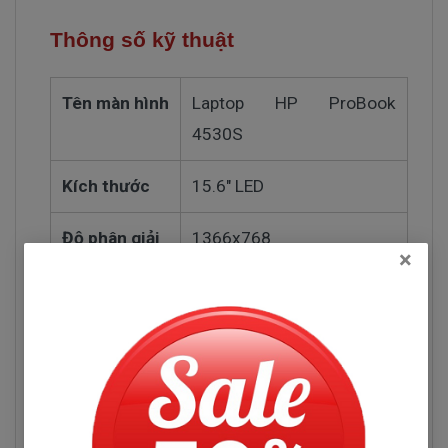
Thông số kỹ thuật
Tên màn hình
Laptop HP ProBook
4530S
Kích thước
15.6" LED
Độ phân giải
1366x768
×
Công nghệ
Công nghệ LED Mỏng
(Slim)
Kiểu màn
bóng
hình