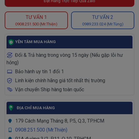
Đặt Hàng Trực Tiếp Qua Zalo
TƯ VẤN 1
TƯ VẤN 2
0908.251.500 (Mr.Thiện)
0989.233.024 (Mr.Tùng)
YÊN TÂM MUA HÀNG
Đổi & Trả hàng trong vòng 15 ngày (Nếu gặp lỗi hư
hỏng)
Bảo hành uy tín 1 đổi 1
Linh kiện chính hãng giá tốt nhất thị trường
Vận chuyển Ship hàng toàn quốc
ĐỊA CHỈ MUA HÀNG
179 Cách Mạng Tháng 8, P.5, Q.3, TP.HCM
0908.251.500 (Mr.Thiện)
91A đường 3/2, P.11, Q.10, TP.HCM