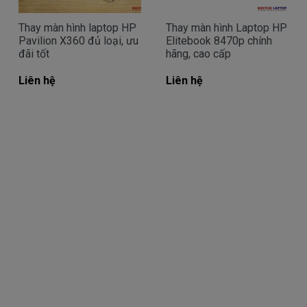
cố.
Thay màn hình laptop HP
Thay màn hình Laptop HP
Màn hình bị giật
Pavilion X360 đủ loại, ưu
Elitebook 8470p chính
đãi tốt
hãng, cao cấp
Biểu hiện: màn hình laptop bị giật và nháy loạn
Liên hệ
Liên hệ
lên khi đang sử dụng.
Nguyên nhân:
Chưa cài đúng tần số quét. Tần số quét 
bình thường là 75 Hertz.
 Màn hình bị lỏng ở dây cáp màn hình LCD
Lỗi VGA
Cách khắc phục:
Tại màn hình chính, các bạn nhấn chuột 
phải -> sau đó chọn Properties -> tiếp 