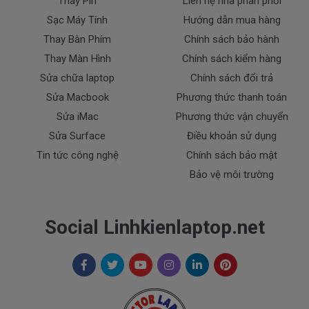
Thay Pin
Liên hệ nhà phân phối
xanh…
Sạc Máy Tính
Hướng dẫn mua hàng
Thay Bàn Phím
Chính sách bảo hành
Nguyên nhân:
Màn hình bị lỗi panel, do bẹ cáp bị
Thay Màn Hình
Chính sách kiểm hàng
hở hoặc gãy.
Sửa chữa laptop
Chính sách đổi trả
Đứt mạch truyền tín hiệu bên trong panel 
Sửa Macbook
Phương thức thanh toán
của LCD
Sửa iMac
Phương thức vận chuyển
Sửa Surface
Điều khoản sử dụng
Đứt mạch chip (IC Driver) – mạch này 
Tin tức công nghệ
Chính sách bảo mật
điều khiển đường ngang, dọc của màn 
Bảo vệ môi trường
hình.
Cách khắc phục:
Social Linhkienlaptop.net
 Đứt mạch bên trong màn hình LCD 
Panel: không thể khắc phục được
Đứt mạch ở sau IC Drive: đường mạch 