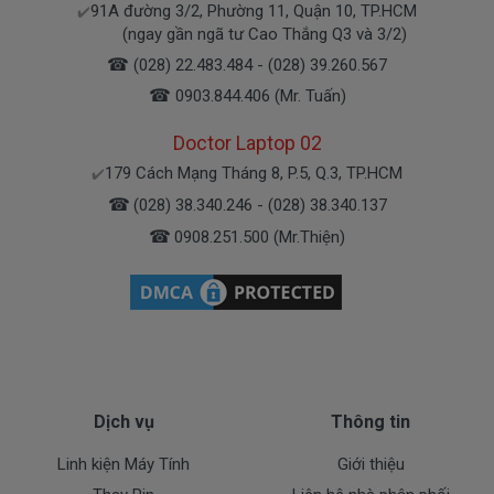
91A đường 3/2, Phường 11, Quận 10, TP.HCM
✔️
(ngay gần ngã tư Cao Thắng Q3 và 3/2)
☎
(028) 22.483.484 - (028) 39.260.567
☎
0903.844.406 (Mr. Tuấn)
Doctor Laptop 02
179 Cách Mạng Tháng 8, P.5, Q.3, TP.HCM
✔️
☎
(028) 38.340.246 - (028) 38.340.137
☎
0908.251.500 (Mr.Thiện)
Tại sao phải thay mới màn hình máy tính
Xem thêm:
Thay màn hình Laptop HP
Probook 450 G1
cao cấp, giá ưu đãi
Màn hình laptop bị kẻ ngang, kẻ dọc
Dịch vụ
Thông tin
hoặc đứt nét
Biểu hiện: Trên màn hình chính xuất hiện những
Linh kiện Máy Tính
Giới thiệu
đường thẳng ngang hoặc dọc màu trắng, đỏ,