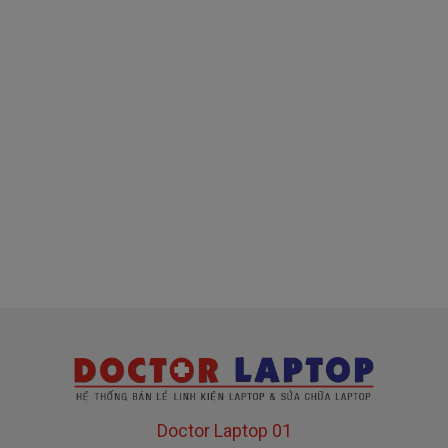
theo chọn Setting-> tiếp đến kích vào 
Advanced -> chọn tiếp Monitor cuối cùng 
chỉnh lại tần số Hertz.
Tháo laptop ra sau đó điều chỉnh lại nếu 
không điều chỉnh được các bạn có thể 
mang tới cửa hàng sửa chữa.
Thay mới VGA ,vì tuổi thọ của VGA chỉ 
được 4 đến 5 năm.
Doctor Laptop 01