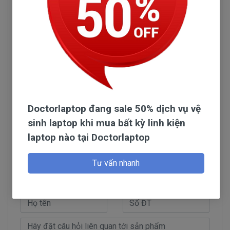
Cổng kết nối
40 Pin
Xem thêm:
Thay màn hình laptop HP
Pavilion 15
chính hãng, giá tốt nhất
Hình ảnh sản phẩm
Doctorlaptop đang sale 50% dịch vụ vệ
sinh laptop khi mua bất kỳ linh kiện
laptop nào tại Doctorlaptop
Đọc thêm
Tư vấn nhanh
Hỏi đáp