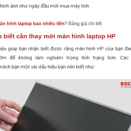
 hình ảnh như ngày đầu mới mua máy tính.
n hình laptop bao nhiêu tiền
? Bảng giá chi tiết
 biết cần thay mới màn hình laptop HP
hiệu giúp bạn nhận biết được rằng màn hình HP của bạn đa
ớm để không làm nghiêm trọng tình trạng hơn. Các k
mách bạn một vài dấu hiệu bạn nên biết như: