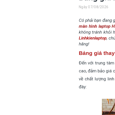
Màn hình laptop
Ngày 07/08/2026
Ổ cứng SSD laptop
Có phải bạn đang g
Ram Máy Tính
màn hình laptop 
không tránh khỏi h
Dịch vụ thay pin Surface chính
Linhkienlaptop
, ch
hãng, uy tín tại tphcm
hãng!
Thay sạc Surface Pro
Bảng giá thay
Thay màn hình Surface Pro
Đến với trung tâm 
Quạt Laptop
cao, đảm bảo giá c
về chất lượng lin
đây: