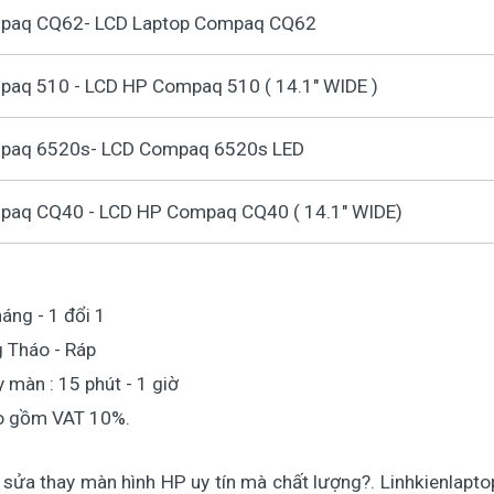
mpaq CQ62- LCD Laptop Compaq CQ62
paq 510 - LCD HP Compaq 510 ( 14.1" WIDE )
mpaq 6520s- LCD Compaq 6520s LED
paq CQ40 - LCD HP Compaq CQ40 ( 14.1" WIDE)
áng - 1 đổi 1 
g Tháo - Ráp
y màn : 15 phút - 1 giờ
ao gồm VAT 10%.
sửa thay màn hình HP uy tín mà chất lượng?. Linhkienlaptop