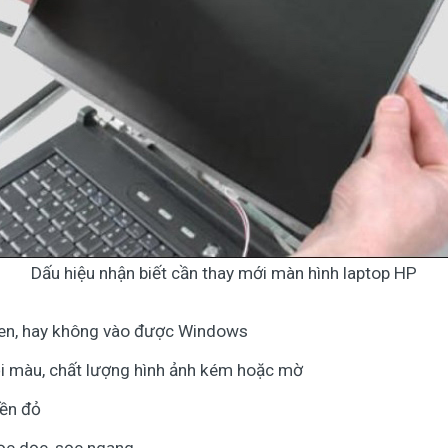
Dấu hiệu nhận biết cần thay mới màn hình laptop HP
đen, hay không vào được Windows
ỗi màu, chất lượng hình ảnh kém hoặc mờ
iền đỏ