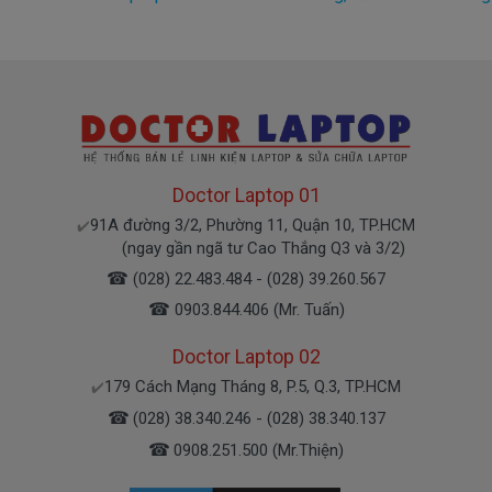
Doctor Laptop 01
91A đường 3/2, Phường 11, Quận 10, TP.HCM
✔️
(ngay gần ngã tư Cao Thắng Q3 và 3/2)
☎
(028) 22.483.484 - (028) 39.260.567
☎
0903.844.406 (Mr. Tuấn)
Doctor Laptop 02
179 Cách Mạng Tháng 8, P.5, Q.3, TP.HCM
✔️
☎
(028) 38.340.246 - (028) 38.340.137
☎
0908.251.500 (Mr.Thiện)