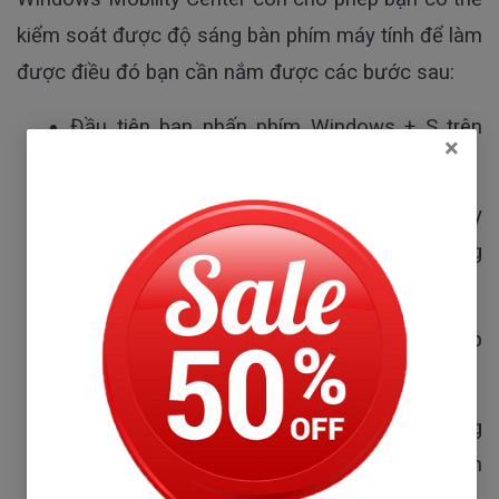
kiểm soát được độ sáng bàn phím máy tính để làm
được điều đó bạn cần nắm được các bước sau:
Đầu tiên bạn nhấn phím Windows + S trên 
×
bàn phím rồi tìm kiếm Control Panel.
Tiếp đến, bạn hãy tìm Windows Mobility 
Center bên trong Control Panel và mở chúng 
ra.
Bên trong Windows Mobility Center, bạn tiếp 
tục nhấn vào Keyboard Backlighting.
Bước cuối cùng, bạn chọn ‘Turn On’ trong 
Keyboard Backlight Settings để bật đèn bàn 