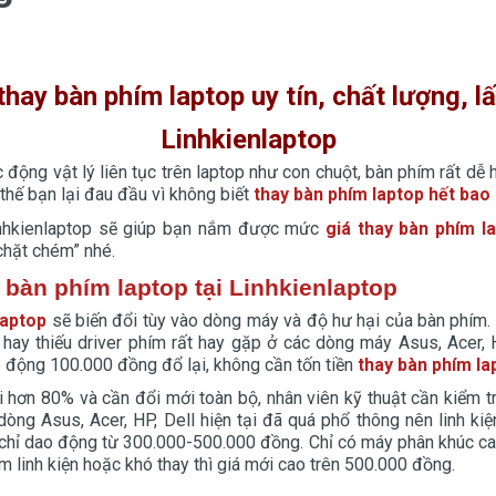
thay bàn phím laptop uy tín, chất lượng, lấ
Linhkienlaptop
c động vật lý liên tục trên laptop như con chuột, bàn phím rất dễ 
thế bạn lại đau đầu vì không biết
thay bàn phím laptop hết bao 
Linhkienlaptop sẽ giúp bạn nắm được mức
giá thay bàn phím l
“chặt chém” nhé.
 bàn phím laptop tại Linhkienlaptop
laptop
sẽ biến đổi tùy vào dòng máy và độ hư hại của bàn phím. Hi
 hay thiếu driver phím rất hay gặp ở các dòng máy Asus, Acer, H
 động 100.000 đồng đổ lại, không cần tốn tiền
thay bàn phím la
 hơn 80% và cần đổi mới toàn bộ, nhân viên kỹ thuật cần kiểm 
dòng Asus, Acer, HP, Dell hiện tại đã quá phổ thông nên linh ki
chỉ dao động từ 300.000-500.000 đồng. Chỉ có máy phân khúc ca
 linh kiện hoặc khó thay thì giá mới cao trên 500.000 đồng.