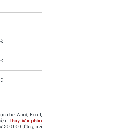
NĐ
NĐ
NĐ
iản như Word, Excel,
iều.
Thay bàn phím
 từ 300.000 đồng, mã