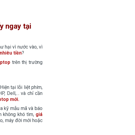
y ngay tại
hư hại vì nước vào, vì
nhiêu tiền
?
aptop
trên thị trường
ện tại lỗi liệt phím,
P, Dell,… và chỉ cần
ptop mới
.
tra kỹ mẫu mã và báo
ện không khó tìm,
giá
o, máy đời mới hoặc