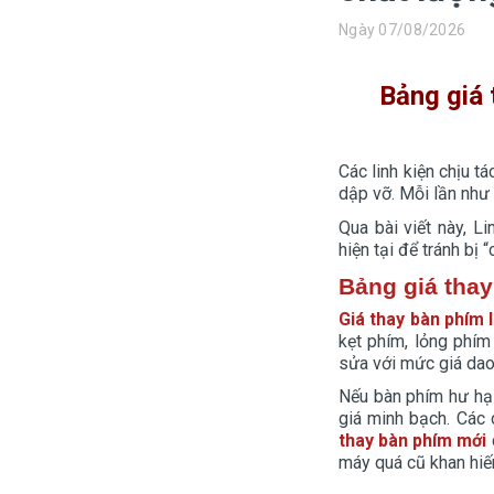
Màn hình laptop
Ngày 07/08/2026
Ổ cứng SSD laptop
Bảng giá 
Ram Máy Tính
Dịch vụ thay pin Surface chính
hãng, uy tín tại tphcm
Các linh kiện chịu tá
dập vỡ. Mỗi lần như 
Thay sạc Surface Pro
Qua bài viết này, 
Thay màn hình Surface Pro
hiện tại để tránh bị 
Bảng giá thay
Quạt Laptop
Giá thay bàn phím 
kẹt phím, lỏng phím
sửa với mức giá dao
Nếu bàn phím hư hại
giá minh bạch. Các 
thay bàn phím mới
máy quá cũ khan hiếm