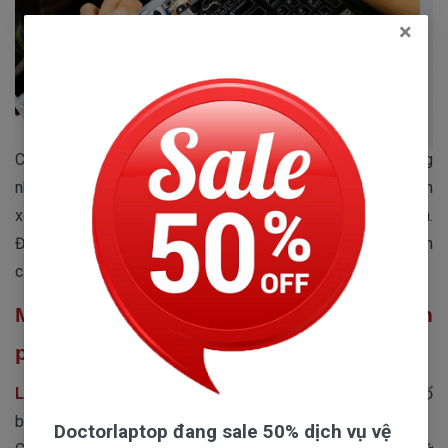
×
Các bạn có thể sử dụng máy hút bụi mini, khăn tắm, bông
nhỏ để dễ vệ sinh máy tính laptop của mình hơn. Khi vệ sinh
xong thì sẽ lắp lại máy và tiến hành khởi động lại kiểm tra.
Đây là cách tháo bàn phím dành cho laptop Asus, các bạn
cũng có thể áp dụng cho những loại bàn phím nổi khác.
Một số lỗi thường gặp cần phải thay bàn
phím trên Laptop
Lỗi bàn phím laptop bị loạn chữ:
Đây là một lỗi rất phổ
biến hầu như ai cũng từng bị một lần.
Doctorlaptop đang sale 50% dịch vụ vệ