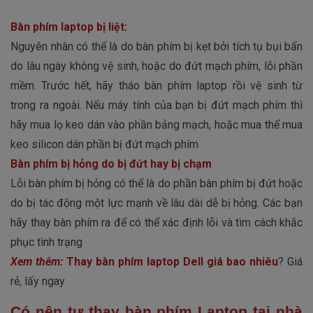
Bàn phím laptop bị liệt:
Nguyên nhân có thể là do bàn phím bị kẹt bởi tích tụ bụi bẩn
do lâu ngày không vệ sinh, hoặc do đứt mạch phím, lỗi phần
mềm. Trước hết, hãy tháo bàn phím laptop rồi vệ sinh từ
trong ra ngoài. Nếu máy tính của bạn bị đứt mạch phím thì
hãy mua lọ keo dán vào phần bảng mạch, hoặc mua thể mua
keo silicon dán phần bị đứt mạch phím
Bàn phím bị hỏng do bị đứt hay bị chạm
Lỗi bàn phím bị hỏng có thể là do phần bàn phím bị đứt hoặc
do bị tác động một lực mạnh về lâu dài dễ bị hỏng. Các bạn
hãy thay bàn phím ra để có thể xác định lỗi và tìm cách khắc
phục tình trạng
Xem thêm:
Thay bàn phím laptop Dell giá bao nhiêu
? Giá
rẻ, lấy ngay
Có nên tự thay bàn phím Laptop tại nhà