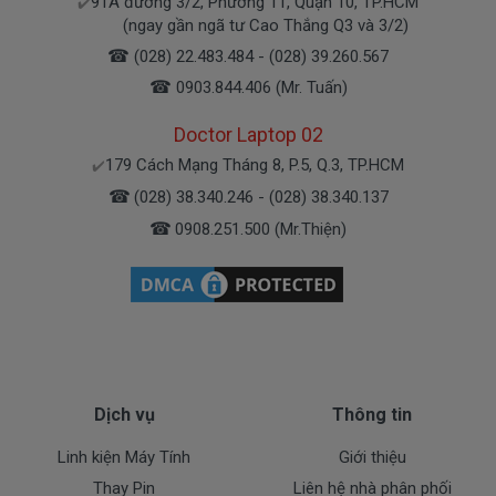
91A đường 3/2, Phường 11, Quận 10, TP.HCM
✔️
(ngay gần ngã tư Cao Thắng Q3 và 3/2)
☎
(028) 22.483.484 - (028) 39.260.567
☎
0903.844.406 (Mr. Tuấn)
Doctor Laptop 02
179 Cách Mạng Tháng 8, P.5, Q.3, TP.HCM
✔️
☎
(028) 38.340.246 - (028) 38.340.137
☎
0908.251.500 (Mr.Thiện)
Dịch vụ
Thông tin
Linh kiện Máy Tính
Giới thiệu
Thay Pin
Liên hệ nhà phân phối