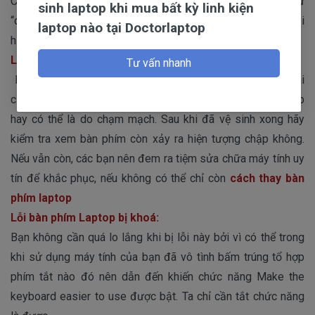
Có thể khi ta gõ chữ “d” nhưng trên màn hình lại hiện ra chữ
sinh laptop khi mua bất kỳ linh kiện
“dd” hoặc khi bấm tổ hợp phím Shift + 3 nhưng trên Word lại
laptop nào tại Doctorlaptop
hiện ký tự
£ thay vì dấu #.
Lỗi bàn phím laptop bị chập hay chạm mạch:
Tư vấn nhanh
Khi chúng ta sử dụng máy trong một thời gian, về lâu dài
cũng sẽ dễ gặp hiện tượng bàn phím laptop bị hỏng, chập
hay có thể là do chạm mạch. Sau khi đã vệ sinh xong hãy
kiểm tra xem bàn phím còn xảy ra hiện tượng chập không.
Nếu vẫn còn, các bạn nên đem ra tiệm sửa chữa máy tính uy
tín để khắc phục, nếu không có thể chỉ còn
cách thay bàn
phím laptop
Lỗi bàn phím Laptop bị khoá:
Bạn không cần quá lo lắng khi bị lỗi này bởi vì có thể trong
khi sử dụng máy tính của bạn đã vô tình bấm trúng tổ hợp
phím tắt nào đó nên dẫn đến khiến chức năng Make the
keyboard easier to use được bật. Ta chỉ cần tắt chức năng