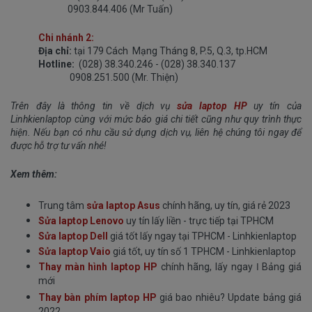
0903.844.406 (Mr Tuấn)
Chi nhánh 2:
Địa chỉ:
tại 179 Cách Mạng Tháng 8, P.5, Q.3, tp.HCM
Hotline:
(028) 38.340.246 - (028) 38.340.137
0908.251.500 (Mr. Thiện)
Trên đây là thông tin về dịch vụ
sửa laptop HP
uy tín của
Linhkienlaptop cùng với mức báo giá chi tiết cũng như quy trình thực
hiện. Nếu bạn có nhu cầu sử dụng dịch vụ, liên hệ chúng tôi ngay để
được hỗ trợ tư vấn nhé!
Xem thêm:
Trung tâm
sửa laptop Asus
chính hãng, uy tín, giá rẻ 2023
Sửa laptop Lenovo
uy tín lấy liền - trực tiếp tại TPHCM
Sửa laptop Dell
giá tốt lấy ngay tại TPHCM - Linhkienlaptop
Sửa laptop Vaio
giá tốt, uy tín số 1 TPHCM - Linhkienlaptop
Thay màn hình laptop HP
chính hãng, lấy ngay ǀ Bảng giá
mới
Thay bàn phím laptop HP
giá bao nhiêu? Update bảng giá