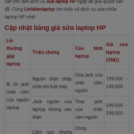
cần tìm đến dịch vụ
sửa laptop HP
ngay để giải quyết vấn
đề. Cùng
Linhkienlaptop
tìm hiểu về dịch vụ sửa chữa
laptop HP nhé!
Cập nhật bảng giá sửa laptop HP
Lỗi
Giá sửa
thường
Cấu hình
Triệu chứng
laptop
gặp
laptop
(VND)
laptop
Sửa jack của
Nguồn điện chập
199.000 -
chân cắm
Bị lỗi jack
chờn khi bật máy
249.000
nguồn
chân cắm
của nguồn
Jack nguồn của
Thay jack
299.000 -
laptop
laptop không vào
của chân
399.000
điện
cắm nguồn
Dòng
Cắm sạc nhưng