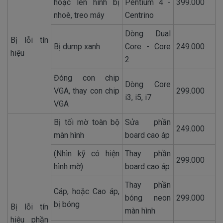
hoặc lên hình bị
Pentium 4 -
399.000
nhoè, treo máy
Centrino
Dòng Dual
Bị lỗi tín
Bị dump xanh
Core - Core
249.000
hiệu
2
Đóng con chip
Dòng Core
VGA, thay con chip
299.000
i3, i5, i7
VGA
Bị tối mờ toàn bộ
Sửa phần
249.000
màn hình
board cao áp
(Nhìn kỹ có hiện
Thay phần
299.000
hình mờ)
board cao áp
Thay phần
Cáp, hoặc Cao áp,
bóng neon
299.000
bị bóng
Bị lỗi tín
màn hình
hiệu phần