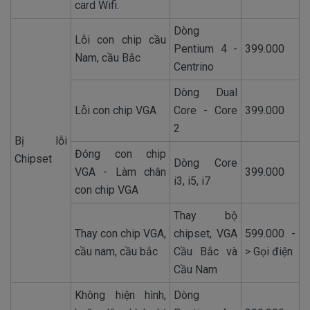
card Wifi.
Dòng
Lỗi con chip cầu
Pentium 4 -
399.000
Nam, cầu Bắc
Centrino
Dòng Dual
Lỗi con chip VGA
Core - Core
399.000
2
Bị lỗi
Đóng con chip
Chipset
Dòng Core
VGA - Làm chân
399.000
i3, i5, i7
con chip VGA
Thay bộ
Thay con chip VGA,
chipset, VGA
599.000 -
cầu nam, cầu bắc
Cầu Bắc và
> Gọi điện
Cầu Nam
Không hiện hình,
Dòng