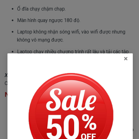
Ổ đĩa chạy chậm chạp.
Màn hình quay ngược 180 độ.
Laptop không nhận sóng wifi, vào wifi được nhưng
không vô mạng được.
Laptop chạy nhiều chương trình rất lâu và tải các tập
×
tin có thời gian khá dài.
Xem thêm:
Dịch vụ
sửa laptop tại nhà TPHCM
|Uy tín-
Chất lượng- Giá rẻ
Nguyên nhân xảy ra các lỗi laptop HP
Có chip bị lỗi do nhiệt độ của chip rất cao, vượt mức
quy định
Làm dây nguồn laptop bị đứt hoặc không cấp điện vào
máy khiến pin laptop có vấn đề, main bị lỗi.